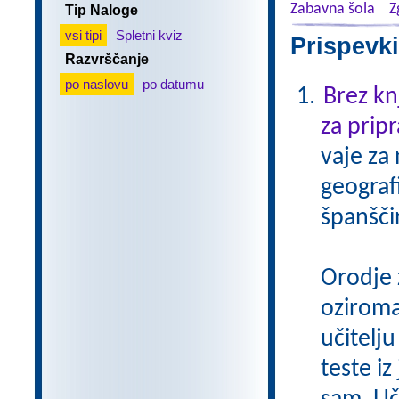
Zabavna šola
Z
Tip Naloge
vsi tipi
Spletni kviz
Prispevki
Razvrščanje
po naslovu
po datumu
Brez kn
za pripr
vaje za
geograf
španšči
Orodje 
oziroma
učitelju
teste iz