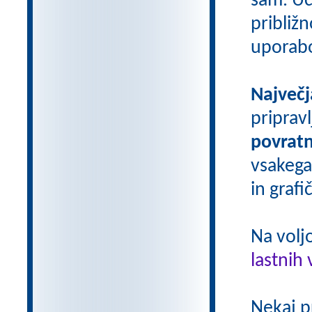
sam. Uči
približn
uporab
Največj
priprav
povratn
vsakega
in grafi
Na volj
lastnih 
Nekaj p