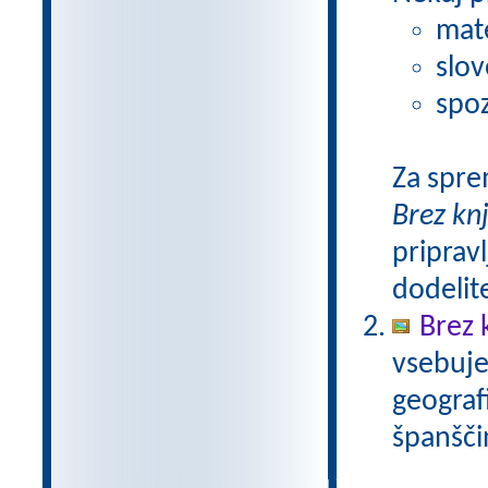
mat
slov
spoz
Za spre
Brez kn
pripravl
dodelit
Brez 
vsebuje
geograf
španšči