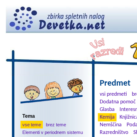
Predmet
vsi predmeti
br
Dodatna pomoč 
Glasba
Interes
Tema
Kemija
Knjižnic
vse teme
brez teme
Nemščina
Poda
Elementi v periodnem sistemu
Razredništvo
S