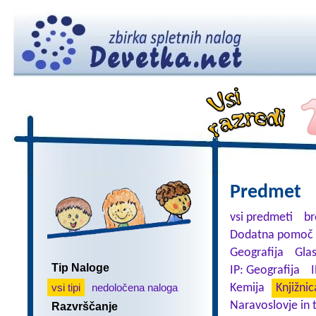
Predmet
vsi predmeti
br
Dodatna pomoč 
Geografija
Gla
Tip Naloge
IP: Geografija
I
vsi tipi
nedoločena naloga
Kemija
Knjižnic
Naravoslovje in 
Razvrščanje