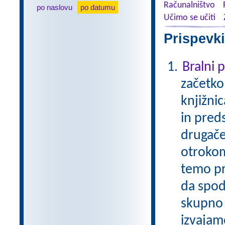
Računalništvo
po naslovu
po datumu
Učimo se učiti
Prispevki
Bralni
začetko
knjižni
in pred
drugače
otrokom
temo pr
da spod
skupno 
izvajam