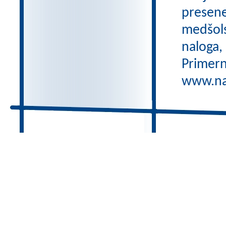
preseneč
medšols
naloga,
Primern
www.nas