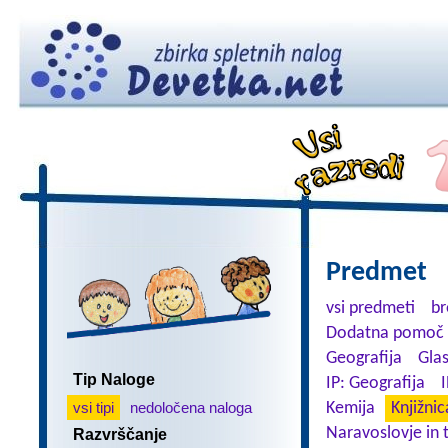
Predmet
vsi predmeti
br
Dodatna pomoč 
Geografija
Gla
Tip Naloge
IP: Geografija
I
vsi tipi
nedoločena naloga
Kemija
Knjižnic
Naravoslovje in 
Razvrščanje