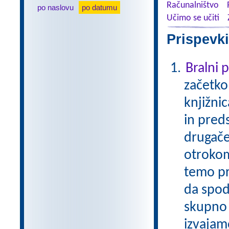
Računalništvo
po naslovu
po datumu
Učimo se učiti
Prispevki
Bralni
začetko
knjižni
in pred
drugače
otrokom
temo pr
da spod
skupno 
izvajam