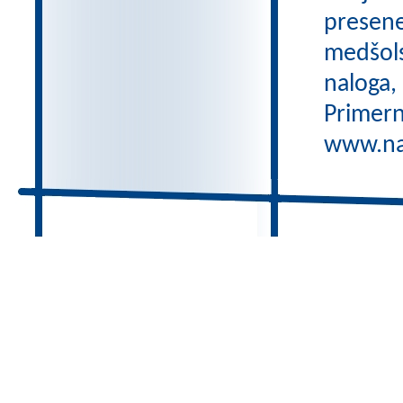
preseneč
medšols
naloga,
Primern
www.nas