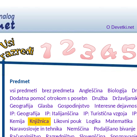
O Devetki.net
Predmet
vsi predmeti
brez predmeta
Angleščina
Biologija
Dn
Dodatna pomoč otrokom s posebn
Družba
Državljansk
Geografija
Glasba
Gospodinjstvo
Interesne dejavnos
IP: Geografija
IP: Italijanščina
IP: Turistična vzgoja
IP
Kemija
Knjižnica
Likovni pouk
Logika
Matematika
Naravoslovje in tehnika
Nemščina
Podaljšano bivanje
Računalništvo
Razredništvo
Slovenščina
Spoznavanje