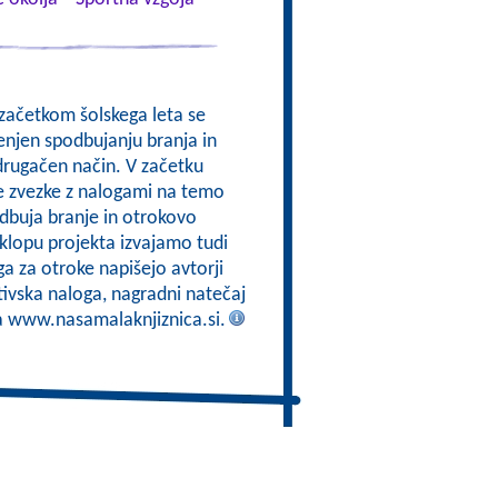
 začetkom šolskega leta se
enjen spodbujanju branja in
drugačen način. V začetku
e zvezke z nalogami na temo
odbuja branje in otrokovo
sklopu projekta izvajamo tudi
a za otroke napišejo avtorji
tivska naloga, nagradni natečaj
na www.nasamalaknjiznica.si.