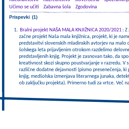
Učimo se učiti
Zabavna šola
Zgodovina
Prispevki (1)
Bralni projekt NAŠA MALA KNJIŽNICA 2020/2021
: Z
začne projekt Naša mala knjižnica, projekt, ki je nam
predstavitvi slovenskih mladinskih avtorjev na malo 
šolskega leta prijavljenim otrokom razdelimo delovn
predstavljenih knjig. Projekt je zasnovan tako, da sp
kreativnost skozi skupno poustvarjanje v razredu. V 
različne dodatne dejavnosti (pismo presenečenja, ki g
knjig, medšolska izmenjava literarnega junaka, detek
ob zaključku projekta). Primerno tudi za vrtce. Več 