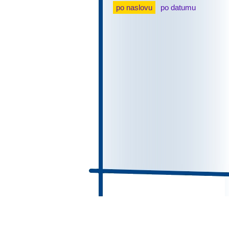
po naslovu
po datumu