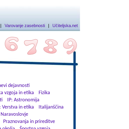
|
Varovanje zasebnosti
|
Učiteljska.net
evi dejavnosti
a vzgoja in etika
Fizika
ti
IP: Astronomija
: Verstva in etika
Italijanščina
Naravoslovje
Praznovanja in prireditve
 okolja
Športna vzgoja