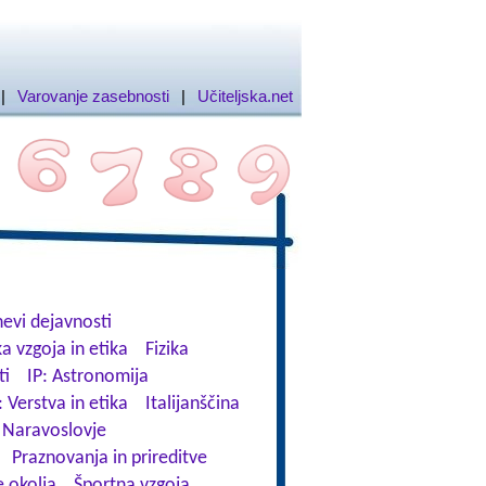
|
Varovanje zasebnosti
|
Učiteljska.net
evi dejavnosti
a vzgoja in etika
Fizika
ti
IP: Astronomija
: Verstva in etika
Italijanščina
Naravoslovje
Praznovanja in prireditve
 okolja
Športna vzgoja