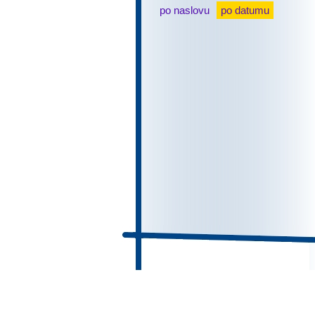
po naslovu
po datumu