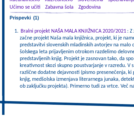
Učimo se učiti
Zabavna šola
Zgodovina
Prispevki (1)
Bralni projekt NAŠA MALA KNJIŽNICA 2020/2021
: Z
začne projekt Naša mala knjižnica, projekt, ki je nam
predstavitvi slovenskih mladinskih avtorjev na malo 
šolskega leta prijavljenim otrokom razdelimo delovn
predstavljenih knjig. Projekt je zasnovan tako, da sp
kreativnost skozi skupno poustvarjanje v razredu. V 
različne dodatne dejavnosti (pismo presenečenja, ki g
knjig, medšolska izmenjava literarnega junaka, detek
ob zaključku projekta). Primerno tudi za vrtce. Več 