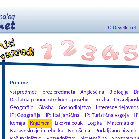
O Devetki.net
Predmet
vsi predmeti
brez predmeta
Angleščina
Biologija
Dn
Dodatna pomoč otrokom s posebn
Družba
Državljansk
Geografija
Glasba
Gospodinjstvo
Interesne dejavnos
IP: Geografija
IP: Italijanščina
IP: Turistična vzgoja
IP
Kemija
Knjižnica
Likovni pouk
Logika
Matematika
Naravoslovje in tehnika
Nemščina
Podaljšano bivanje
Računalništvo
Razredništvo
Slovenščina
Spoznavanje