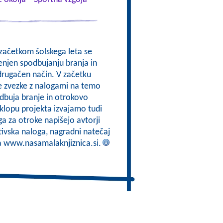
 začetkom šolskega leta se
enjen spodbujanju branja in
drugačen način. V začetku
e zvezke z nalogami na temo
odbuja branje in otrokovo
sklopu projekta izvajamo tudi
a za otroke napišejo avtorji
tivska naloga, nagradni natečaj
na www.nasamalaknjiznica.si.