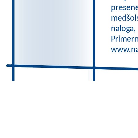
preseneč
medšols
naloga,
Primern
www.nas