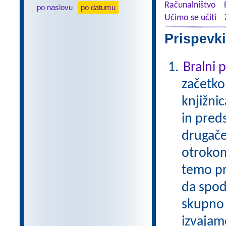
Računalništvo
po naslovu
po datumu
Učimo se učiti
Prispevki
Bralni
začetko
knjižni
in pred
drugače
otrokom
temo pr
da spod
skupno 
izvajam