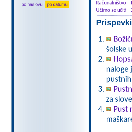
Računalništvo
po naslovu
po datumu
Učimo se učiti
Prispevki
Božič
šolske 
Hopsa
naloge 
pustnih
Pust
za slov
Pust 
maškare?