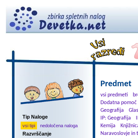
Predmet
vsi predmeti
br
Dodatna pomoč 
Geografija
Gla
Tip Naloge
IP: Geografija
I
vsi tipi
nedoločena naloga
Kemija
Knjižnic
Naravoslovje in 
Razvrščanje