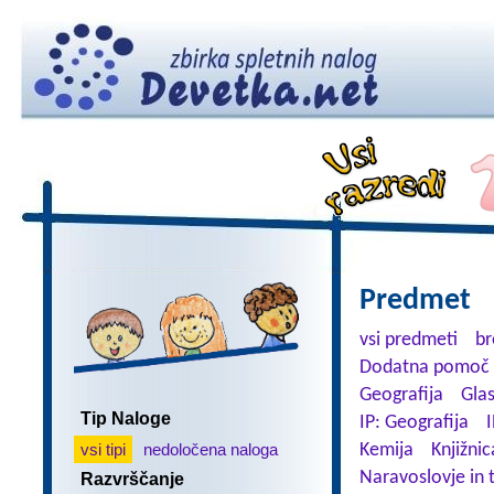
Predmet
vsi predmeti
br
Dodatna pomoč 
Geografija
Gla
Tip Naloge
IP: Geografija
I
vsi tipi
nedoločena naloga
Kemija
Knjižnic
Naravoslovje in 
Razvrščanje