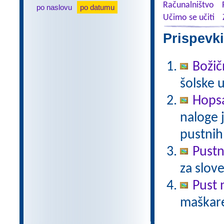
Računalništvo
po naslovu
po datumu
Učimo se učiti
Prispevki
Božič
šolske 
Hopsa
naloge 
pustnih
Pust
za slov
Pust 
maškare?