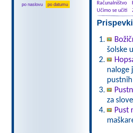
Računalništvo
po naslovu
po datumu
Učimo se učiti
Prispevki
Božič
šolske 
Hopsa
naloge 
pustnih
Pust
za slov
Pust 
maškare?