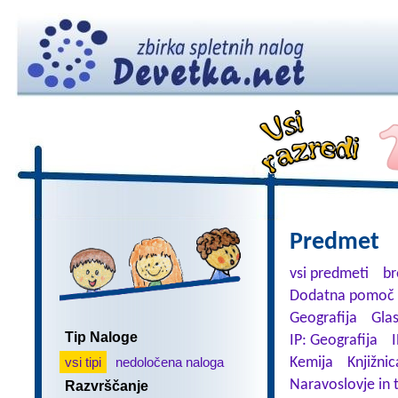
Predmet
vsi predmeti
br
Dodatna pomoč 
Geografija
Gla
Tip Naloge
IP: Geografija
I
vsi tipi
nedoločena naloga
Kemija
Knjižnic
Naravoslovje in 
Razvrščanje