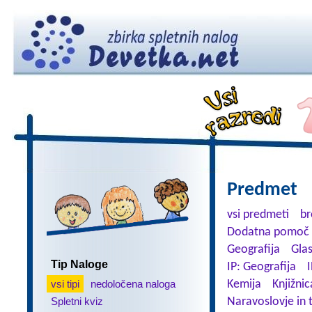
Predmet
vsi predmeti
br
Dodatna pomoč 
Geografija
Gla
Tip Naloge
IP: Geografija
I
vsi tipi
nedoločena naloga
Kemija
Knjižnic
Spletni kviz
Naravoslovje in 