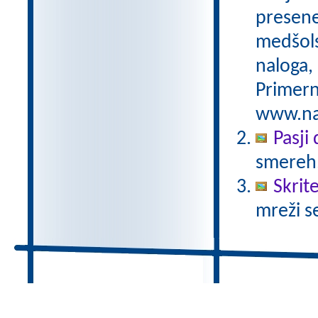
preseneč
medšols
naloga,
Primern
www.nas
Pasji
smereh
Skrit
mreži s