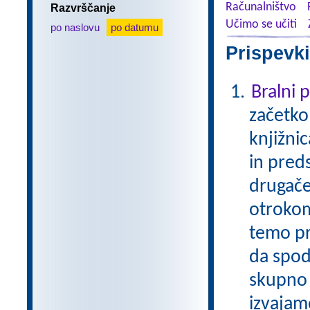
Računalništvo
Razvrščanje
Učimo se učiti
po naslovu
po datumu
Prispevki
Bralni
začetko
knjižni
in pred
drugače
otrokom
temo pr
da spod
skupno 
izvajam