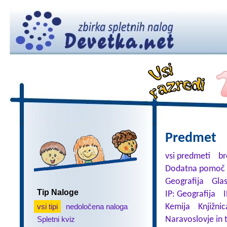
Predmet
vsi predmeti
br
Dodatna pomoč 
Geografija
Gla
Tip Naloge
IP: Geografija
I
vsi tipi
nedoločena naloga
Kemija
Knjižnic
Spletni kviz
Naravoslovje in 