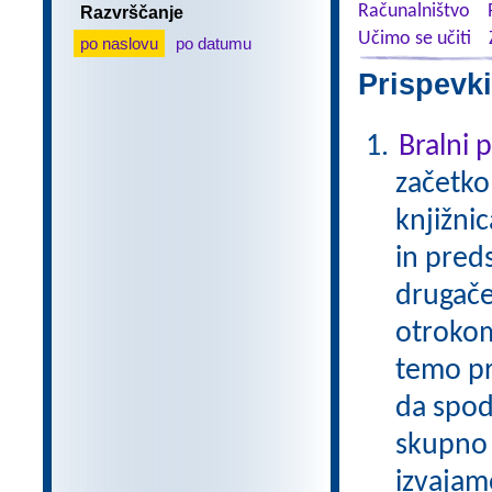
Računalništvo
Razvrščanje
Učimo se učiti
po naslovu
po datumu
Prispevki
Bralni
začetko
knjižni
in pred
drugače
otrokom
temo pr
da spod
skupno 
izvajam