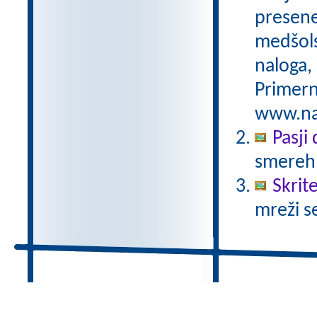
preseneč
medšols
naloga,
Primern
www.nas
Pasji
smereh
Skrit
mreži s