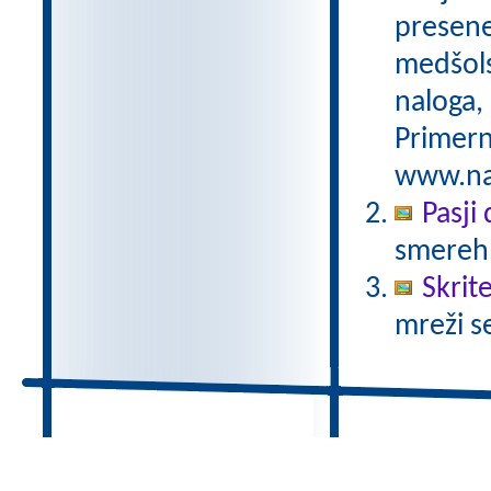
preseneč
medšols
naloga,
Primern
www.nas
Pasji
smereh
Skrit
mreži s