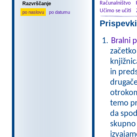
Računalništvo
Razvrščanje
Učimo se učiti
po naslovu
po datumu
Prispevki
Bralni
začetko
knjižni
in pred
drugače
otrokom
temo pr
da spod
skupno 
izvajam