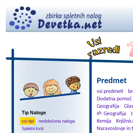
Predmet
vsi predmeti
br
Dodatna pomoč 
Geografija
Gla
Tip Naloge
IP: Geografija
I
vsi tipi
nedoločena naloga
Kemija
Knjižnic
Spletni kviz
Naravoslovje in 