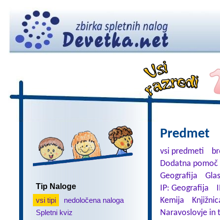
Predmet
vsi predmeti
br
Dodatna pomoč 
Geografija
Gla
Tip Naloge
IP: Geografija
I
vsi tipi
nedoločena naloga
Kemija
Knjižnic
Spletni kviz
Naravoslovje in 