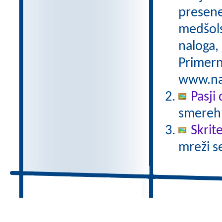
preseneč
medšols
naloga,
Primern
www.nas
Pasji
smereh
Skrit
mreži s