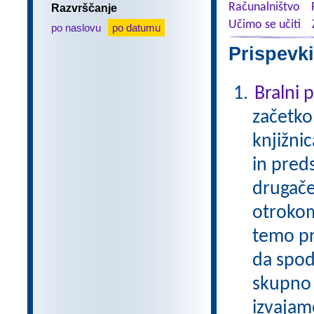
Računalništvo
Razvrščanje
Učimo se učiti
po naslovu
po datumu
Prispevki
Bralni
začetko
knjižni
in pred
drugače
otrokom
temo pr
da spod
skupno 
izvajam