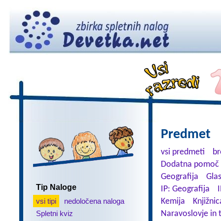
Predmet
vsi predmeti
br
Dodatna pomoč 
Geografija
Gla
Tip Naloge
IP: Geografija
I
vsi tipi
nedoločena naloga
Kemija
Knjižnic
Spletni kviz
Naravoslovje in 