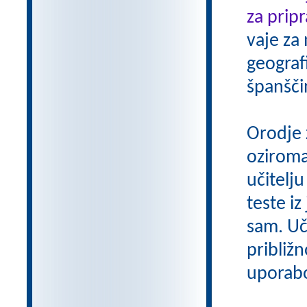
za pripr
vaje za
geograf
španšči
Orodje 
oziroma
učitelju
teste iz
sam. Uči
približn
uporab