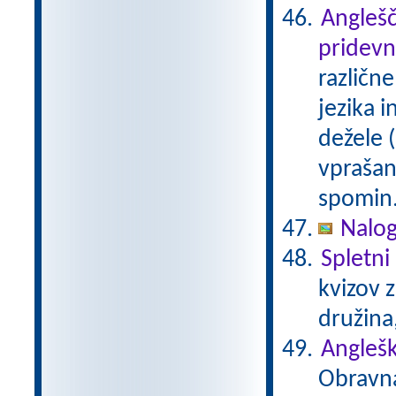
Anglešč
pridevn
različn
jezika 
dežele (
vprašan
spomin.
Nalog
Spletni 
kvizov 
družina
Anglešk
Obravna