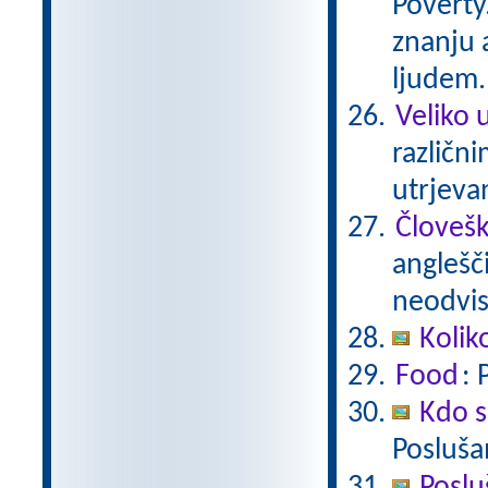
Poverty
znanju 
ljudem.
Veliko 
različn
utrjeva
Človešk
anglešč
neodvis
Kolik
Food
: 
Kdo s
Posluša