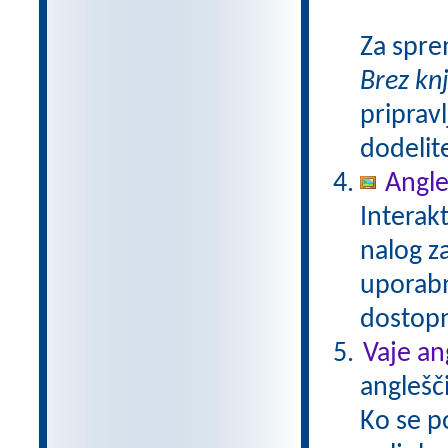
Za spre
Brez kn
pripravl
dodelit
Angle
Interak
nalog za
uporabn
dostop
Vaje an
anglešči
Ko se p