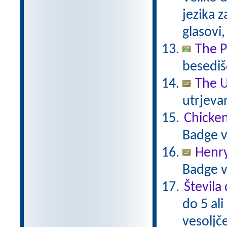
jezika z
glasovi,
The P
besedišč
The U
utrjeva
Chicken
Badge v
Henr
Badge v
Števila 
do 5 ali
vesoljč