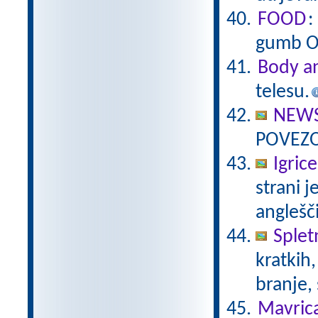
FOOD
:
gumb OS
Body an
telesu.
NEWS
POVEZO
Igric
strani j
anglešč
Spletn
kratkih,
branje,
Mavric