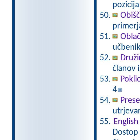
pozicija
Obišč
primerj
Oblač
učbenik
Druži
članov 
Poklic
4
Prese
utrjeva
English
Dostop j