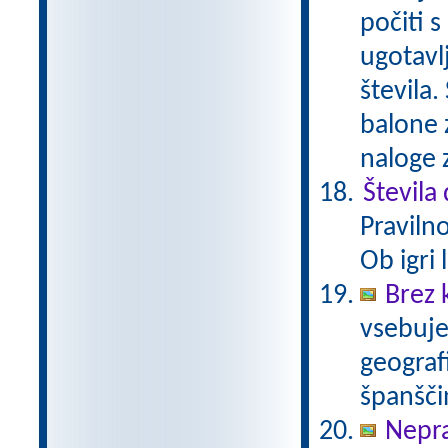
počiti 
ugotavl
števila
balone z
naloge 
Števila
Praviln
Ob igri
Brez 
vsebuje
geograf
španšči
Neprav