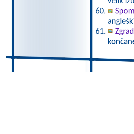
velik iz
Spomi
anglešk
Zgrad
končane