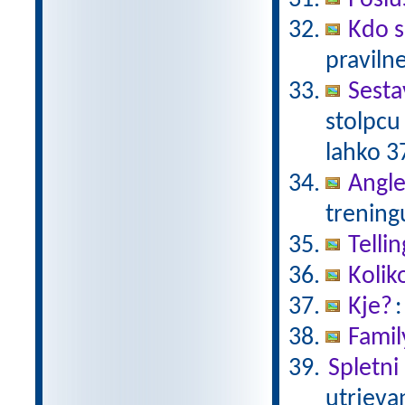
Poslu
Kdo s
pravilne
Sesta
stolpcu 
lahko 3
Angle
trening
Telli
Kolik
Kje?
:
Famil
Spletni 
utrjeva