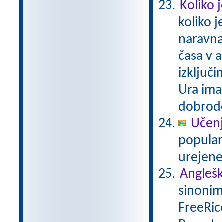
Koliko 
koliko 
naravna
časa v a
izključi
Ura ima
dobrodo
Učenj
popular
urejene
Anglešk
sinonim
FreeRice