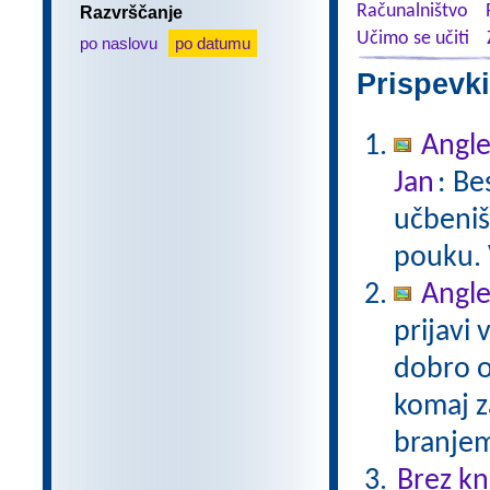
Računalništvo
Razvrščanje
Učimo se učiti
po naslovu
po datumu
Prispevki
Angle
Jan
: Be
učbeniš
pouku. 
Angle
prijavi 
dobro or
komaj za
branjem
Brez kn