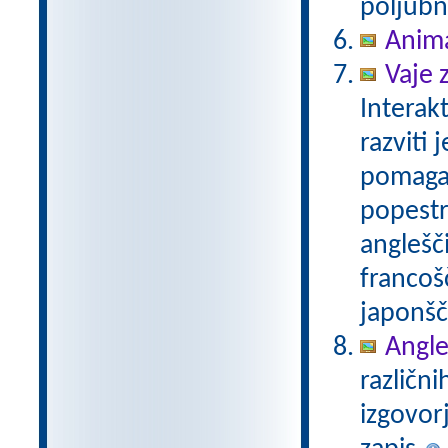
poljubn
Anim
Vaje 
Interak
razviti
pomaga 
popestr
anglešči
francošč
japonšč
Angleš
različni
izgovor