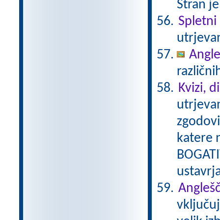
Stran je
Spletni 
utrjeva
Angle
različni
Kvizi, d
utrjeva
zgodovi
katere 
BOGATIT
ustavrj
Anglešč
vključu