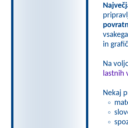
Največj
priprav
povratn
vsakega
in grafi
Na volj
lastnih 
Nekaj p
mat
slov
spoz