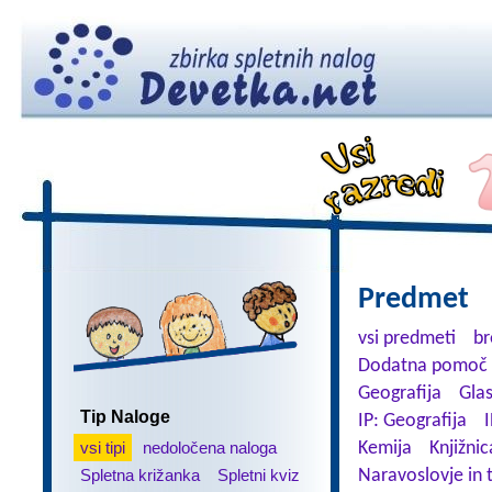
Predmet
vsi predmeti
br
Dodatna pomoč 
Geografija
Gla
Tip Naloge
IP: Geografija
I
vsi tipi
nedoločena naloga
Kemija
Knjižnic
Spletna križanka
Spletni kviz
Naravoslovje in 