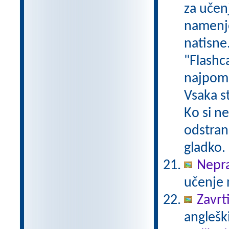
za učenj
namenje
natisne
"Flashc
najpome
Vsaka s
Ko si n
odstrani
gladko.
Nepra
učenje 
Zavrti
angleški