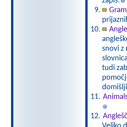
zapis.
Gramm
prijazni
Angle
anglešk
snovi z
slovnic
tudi za
pomočjo
domišlji
Animal
Anglešč
Veliko 