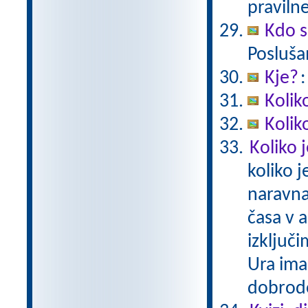
pravilne
Kdo s
Posluša
Kje?
:
Kolik
Kolik
Koliko 
koliko 
naravna
časa v a
izključi
Ura ima
dobrodo