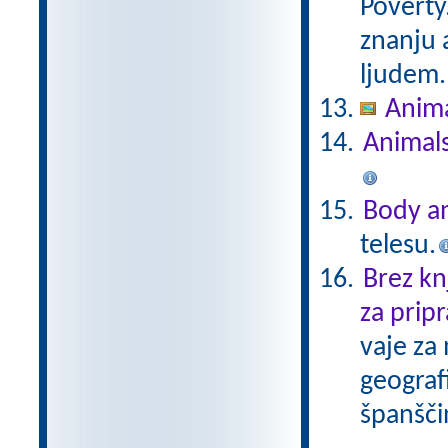
Poverty
znanju 
ljudem.
Anim
Animal
Body an
telesu.
Brez kn
za pripr
vaje za
geograf
španšči