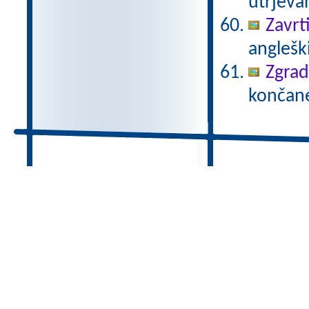
utrjeva
Zavrti
angleški
Zgrad
končane