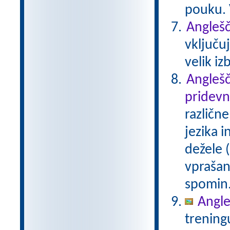
pouku. 
Anglešč
vključu
velik iz
Anglešč
pridevn
različn
jezika 
dežele (
vprašan
spomin.
Angle
trening