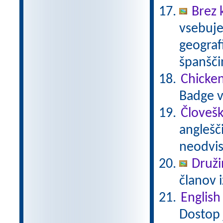
Brez 
vsebuje
geograf
španšči
Chicken
Badge v
Človešk
anglešč
neodvis
Druži
članov 
English
Dostop j