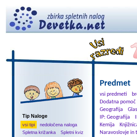
Predmet
vsi predmeti
br
Dodatna pomoč 
Geografija
Gla
Tip Naloge
IP: Geografija
I
vsi tipi
nedoločena naloga
Kemija
Knjižnic
Spletna križanka
Spletni kviz
Naravoslovje in 