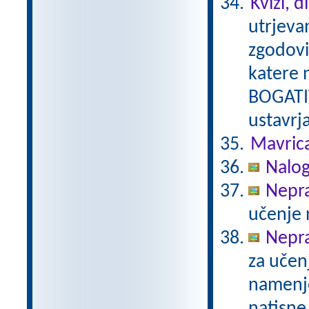
Kvizi, d
utrjeva
zgodovi
katere 
BOGATIT
ustavrj
Mavric
Nalog
Nepra
učenje 
Neprav
za učenj
namenje