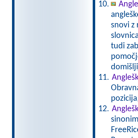
Angle
anglešk
snovi z
slovnic
tudi za
pomočjo
domišlji
Anglešk
Obravna
pozicija
Anglešk
sinonim
FreeRice