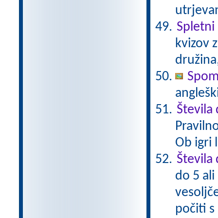
utrjeva
Spletni 
kvizov 
družina
Spomi
anglešk
Števila
Praviln
Ob igri
Števila 
do 5 ali
vesoljč
počiti 