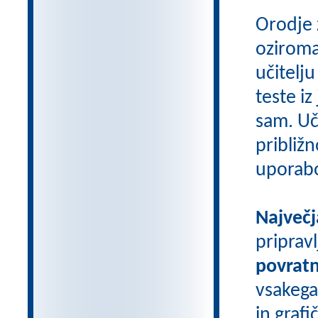
Orodje 
oziroma
učitelju
teste iz
sam. Uči
približn
uporab
Največj
priprav
povratn
vsakega
in grafi