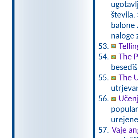
ugotavl
števila
balone z
naloge 
Telli
The P
besedišč
The U
utrjeva
Učenj
popular
urejene
Vaje an