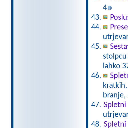
4
Poslu
Prese
utrjeva
Sesta
stolpcu 
lahko 3
Spletn
kratkih,
branje,
Spletni 
utrjeva
Spletni 