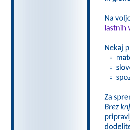
Na volj
lastnih 
Nekaj p
mat
slov
spoz
Za spre
Brez kn
pripravl
dodelit