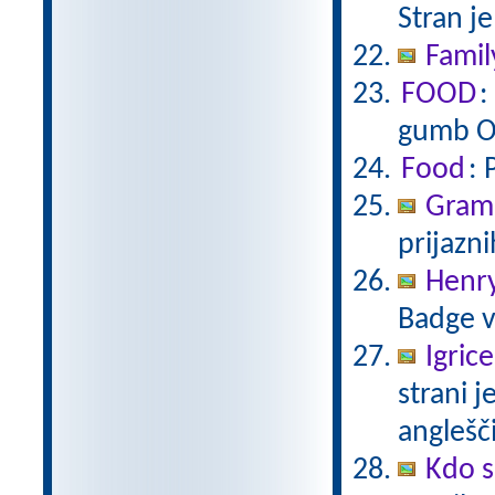
Stran je
Famil
FOOD
:
gumb OS
Food
: 
Gramm
prijazni
Henr
Badge v
Igric
strani j
anglešč
Kdo s