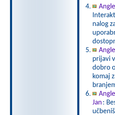
Angle
Interak
nalog za
uporabn
dostop
Angle
prijavi 
dobro or
komaj za
branjem
Angle
Jan
: Be
učbeniš