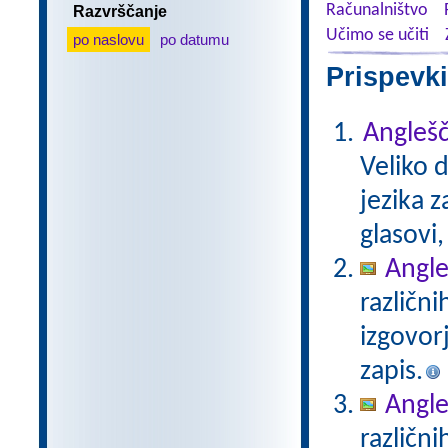
Računalništvo
Razvrščanje
Učimo se učiti
po naslovu
po datumu
Prispevki
Anglešč
Veliko 
jezika z
glasovi,
Angleš
različni
izgovor
zapis.
Angle
različni