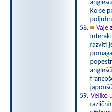
anglešči
Ko se p
poljubn
Vaje 
Interak
razviti
pomaga 
popestr
anglešči
francošč
japonšč
Veliko 
različn