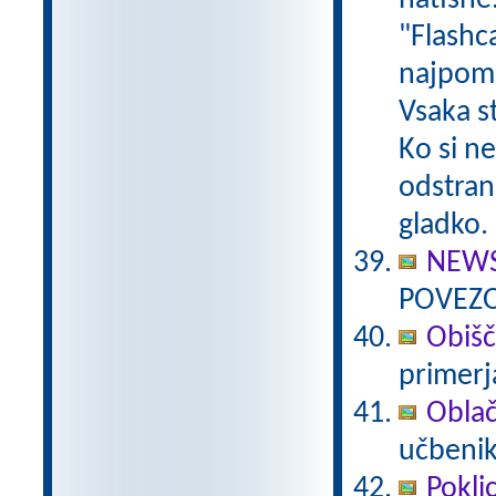
natisne
"Flashc
najpome
Vsaka s
Ko si n
odstrani
gladko.
NEWS
POVEZO
Obišč
primerj
Oblač
učbenik
Poklic