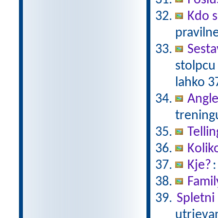
Poslu
Kdo s
pravilne
Sesta
stolpcu 
lahko 3
Angle
trening
Telli
Kolik
Kje?
:
Famil
Spletni 
utrjeva