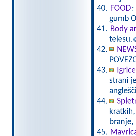
FOOD
:
gumb OS
Body an
telesu.
NEWS
POVEZO
Igric
strani j
anglešč
Spletn
kratkih,
branje,
Mavric