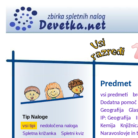
Predmet
vsi predmeti
br
Dodatna pomoč 
Geografija
Gla
Tip Naloge
IP: Geografija
I
vsi tipi
nedoločena naloga
Kemija
Knjižnic
Spletna križanka
Spletni kviz
Naravoslovje in 