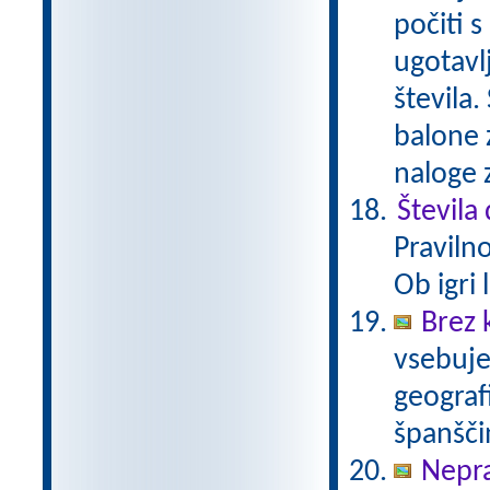
počiti 
ugotavl
števila
balone z
naloge 
Števila
Praviln
Ob igri
Brez 
vsebuje
geograf
španšči
Neprav