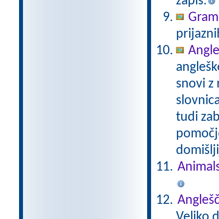
zapis.
Gramm
prijazni
Angle
anglešk
snovi z
slovnic
tudi za
pomočjo
domišlji
Animal
Anglešč
Veliko 