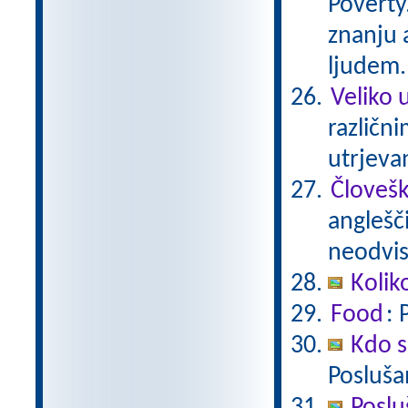
Poverty
znanju 
ljudem.
Veliko 
različn
utrjeva
Človešk
anglešč
neodvis
Kolik
Food
: 
Kdo s
Posluša