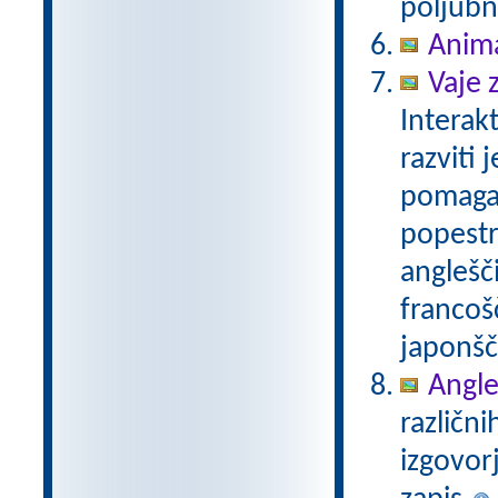
poljubn
Anim
Vaje 
Interak
razviti
pomaga 
popestr
anglešči
francošč
japonšč
Angleš
različni
izgovor