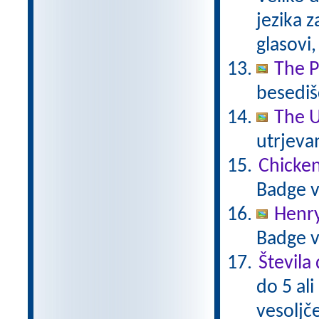
jezika z
glasovi,
The P
besedišč
The U
utrjeva
Chicken
Badge v
Henr
Badge v
Števila 
do 5 ali
vesoljč