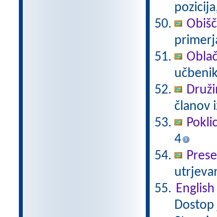
pozicija
Obišč
primerj
Oblač
učbenik
Druži
članov 
Poklic
4
Prese
utrjeva
English
Dostop j