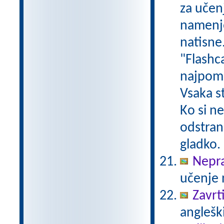
za učenj
namenje
natisne
"Flashc
najpome
Vsaka s
Ko si n
odstrani
gladko.
Nepra
učenje 
Zavrti
angleški