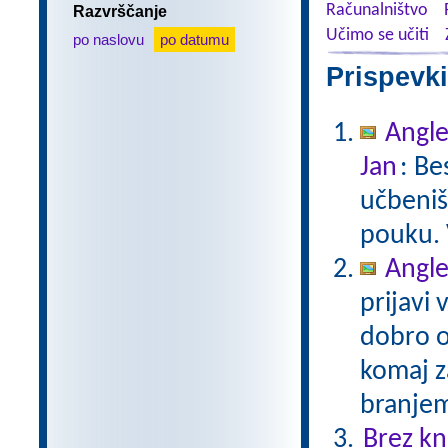
Računalništvo
Razvrščanje
Učimo se učiti
po naslovu
po datumu
Prispevki
Angle
Jan
: Be
učbeniš
pouku. 
Angle
prijavi 
dobro or
komaj za
branjem
Brez kn