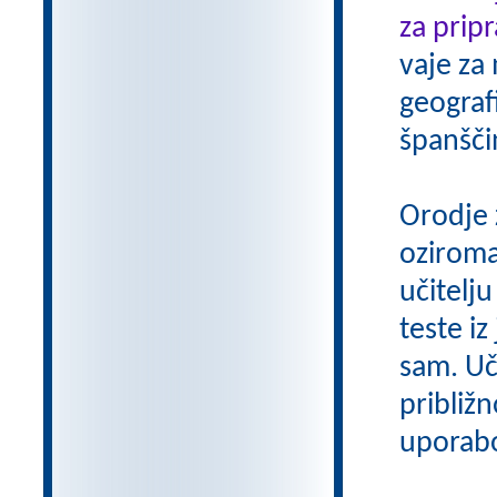
za pripr
vaje za
geograf
španšči
Orodje 
oziroma
učitelju
teste iz
sam. Uči
približn
uporab