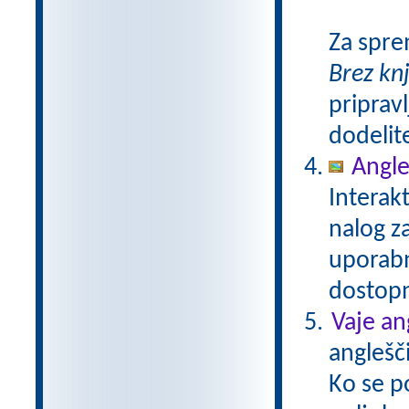
Za spre
Brez kn
pripravl
dodelit
Angle
Interak
nalog za
uporabn
dostop
Vaje an
anglešči
Ko se p