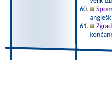
velik iz
Spomi
anglešk
Zgrad
končane