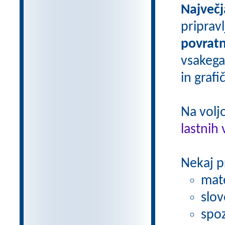
Največj
priprav
povratn
vsakega
in grafi
Na volj
lastnih 
Nekaj p
mat
slov
spoz