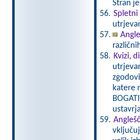
Stran je
Spletni 
utrjeva
Angle
različni
Kvizi, d
utrjeva
zgodovi
katere 
BOGATIT
ustavrj
Anglešč
vključu