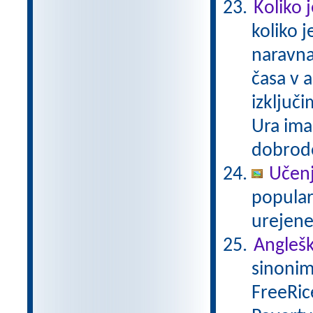
Koliko 
koliko 
naravna
časa v a
izključi
Ura ima
dobrodo
Učenj
popular
urejene
Anglešk
sinonim
FreeRice