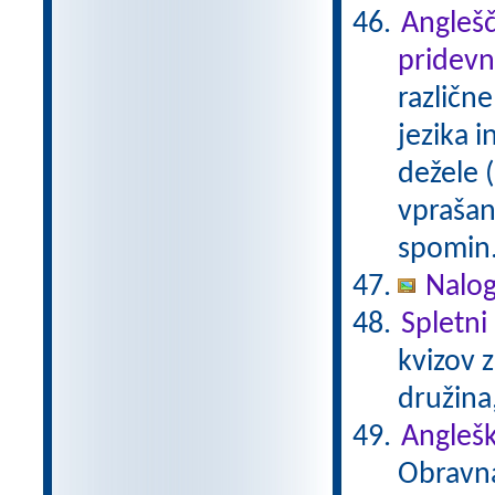
Anglešč
pridevn
različn
jezika 
dežele (
vprašan
spomin.
Nalog
Spletni 
kvizov 
družina
Anglešk
Obravna