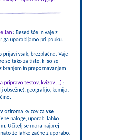
re Jan
: Besedišče in vaje z
er ga uporabljamo pri pouku.
 prijavi vsak, brezplačno. Vaje
 so tako za tiste, ki so se
ve z branjem in prepoznavanjem
a pripravo testov, kvizov …)
:
j obsežne), geografijo, kemijo,
čino.
ov
oziroma kvizov za
vse
vljene naloge, uporabi lahko
sam. Učitelj se mora najprej
oj nato že lahko začne z uporabo.