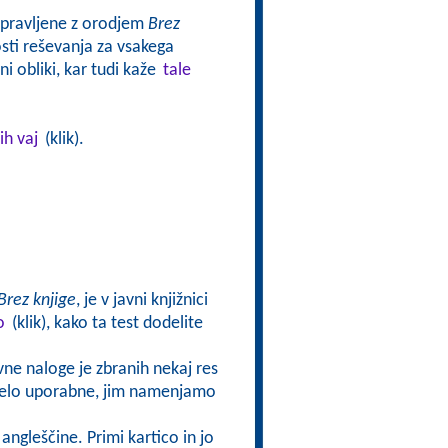
ripravljene z orodjem
Brez
ti reševanja za vsakega
i obliki, kar tudi kaže
tale
ih vaj
(klik).
Brez knjige
, je v javni knjižnici
o
(klik), kako ta test dodelite
ivne naloge je zbranih nekaj res
o zelo uporabne, jim namenjamo
angleščine. Primi kartico in jo