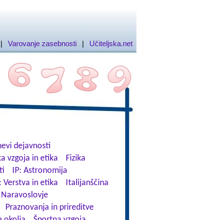
|
Varovanje zasebnosti
|
Učiteljska.net
evi dejavnosti
a vzgoja in etika
Fizika
ti
IP: Astronomija
: Verstva in etika
Italijanščina
Naravoslovje
Praznovanja in prireditve
 okolja
Športna vzgoja