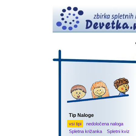
Tip Naloge
vsi tipi
nedoločena naloga
Spletna križanka
Spletni kviz