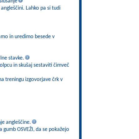
slušanje
angleščini. Lahko pa si tudi
šamo in uredimo besede v
ilne stavke.
olpcu in skušaj sestaviti čimveč
na treningu izgovorjave črk v
je angleščine.
 na gumb OSVEŽI, da se pokažejo