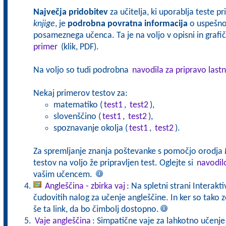
Največja pridobitev
za učitelja, ki uporablja teste p
knjige
, je
podrobna povratna informacija
o uspešnos
posameznega učenca. Ta je na voljo v opisni in grafičn
primer
(klik, PDF).
Na voljo so tudi podrobna
navodila za pripravo lastn
Nekaj primerov testov za:
matematiko (
test1
,
test2
),
slovenščino (
test1
,
test2
),
spoznavanje okolja (
test1
,
test2
).
Za spremljanje znanja poštevanke s pomočjo orodja
testov na voljo že pripravljen test. Oglejte si
navodil
vašim učencem.
Angleščina - zbirka vaj
: Na spletni strani Interakt
čudovitih nalog za učenje angleščine. In ker so tak
še ta link, da bo čimbolj dostopno.
Vaje angleščina
: Simpatične vaje za lahkotno učenje 