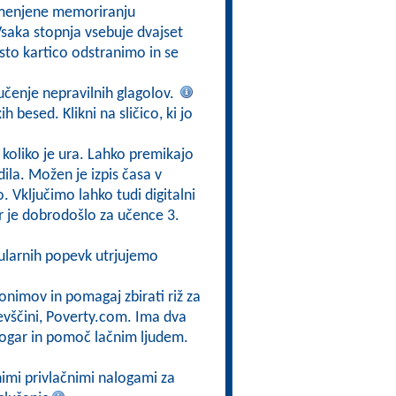
amenjene memoriranju
Vsaka stopnja vsebuje dvajset
sto kartico odstranimo in se
učenje nepravilnih glagolov.
 besed. Klikni na sličico, ki jo
, koliko je ura. Lahko premikajo
ila. Možen je izpis časa v
o. Vključimo lahko tudi digitalni
r je dobrodošlo za učence 3.
ularnih popevk utrjujemo
nonimov in pomagaj zbirati riž za
evščini, Poverty.com. Ima dva
kogar in pomoč lačnim ljudem.
čnimi privlačnimi nalogami za