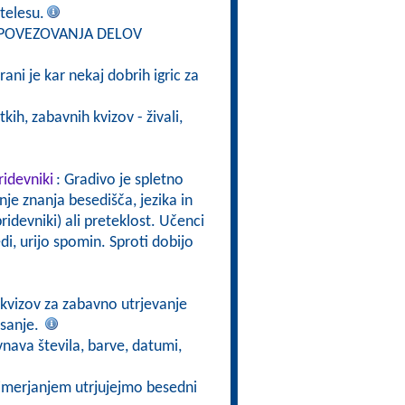
telesu.
Z POVEZOVANJA DELOV
trani je kar nekaj dobrih igric za
tkih, zabavnih kvizov - živali,
ridevniki
: Gradivo je spletno
nje znanja besedišča, jezika in
idevniki) ali preteklost. Učenci
i, urijo spomin. Sproti dobijo
h kvizov za zabavno utrjevanje
isanje.
nava števila, barve, datumi,
imerjanjem utrjujejmo besedni