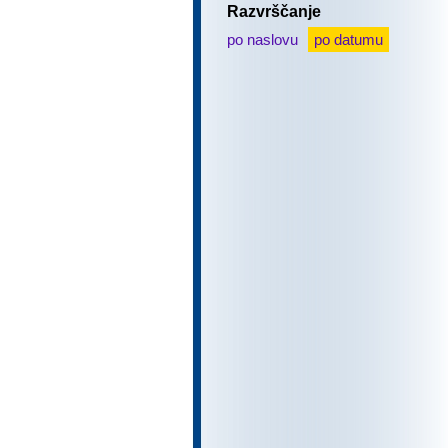
Razvrščanje
po naslovu
po datumu