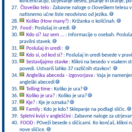
koncentracijo, utrjevanje besed, pisanje in branje, po
Človeško telo
: Zabavne naloge o človeškem telesu v 
natisnemo učne liste neodvisno od jezika.
Koliko (How many?)
: Križanka o količinah.
Food
: Poslušaj in uredi.
Kdo si? Jaz sem ...
: Informacije o osebah. Poslu
pravilni stavek.
Poslušaj in uredi
:
Kdo si, od kod si?
: Poslušaj in uredi besede v prav
Sestavljajmo stavke
: Klikni na besedo v vsakem st
povedi. Ustvariš lahko 37 različnih stavkov!
Angleška abeceda - izgovorjava
: Vaja je namenje
angleški abecedi
Telling time
: Koliko je ura?
Koliko je ura?
: Koliko je ura?
Kje?
: Kje je oznaka?
Family
: Kdo je kdo? Sklepanje na podlagi sličic.
Spletni kvizi v angleščini
: Zabavne naloge za utrjevan
FOOD
: POveži besede s sličicami. Ko končaš, klikni
nove sličice.