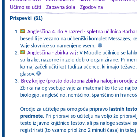
Učimo se učiti
Zabavna šola
Zgodovina
Prispevki (61)
Angleščina 4. do 9 razred - spletna učilnica Barba
besedili je vezano na učbeniški komplet Messages, k
Vaje slovnice so namenjene vsem.
Angleščina - zbirka vaj
: V Moodle učilnico se lahko
so krake, nazorne in zelo dobro organizirane. Primerne
komaj začeli učiti kot tudi za učence, ki imajo teža
glasov.
Brez knjige (prosto dostopna zbirka nalog in orodje z
Zbirka nalog vsebuje vaje za matematiko (te so najbol
biologijo, angleščino, nemščino, španščino in francoš
Orodje za učitelje pa omogoča pripravo
lastnih test
predmete
. Pri pripravi so učitelju na voljo že pripra
teste iz javne knjižnice testov, ali pa naloge sestavi 
registrirati (to vzame približno 2 minuti časa) in tak