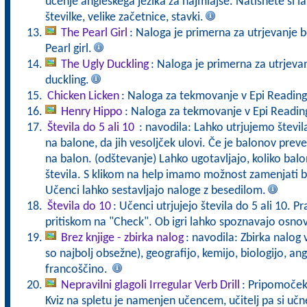
učenje angleškega jezika za najmlajše. Natisnete si lah
številke, velike začetnice, stavki.
The Pearl Girl
: Naloga je primerna za utrjevanje 
Pearl girl.
The Ugly Duckling
: Naloga je primerna za utrjeva
duckling.
Chicken Licken
: Naloga za tekmovanje v Epi Reading
Henry Hippo
: Naloga za tekmovanje v Epi Reading
Števila do 5 ali 10
: navodila: Lahko utrjujemo števil
na balone, da jih vesoljček ulovi. Če je balonov prev
na balon. (odštevanje) Lahko ugotavljajo, koliko ba
števila. S klikom na help imamo možnost zamenjati bal
Učenci lahko sestavljajo naloge z besedilom.
Števila do 10
: Učenci utrjujejo števila do 5 ali 10. Pr
pritiskom na "Check". Ob igri lahko spoznavajo osnov
Brez knjige - zbirka nalog
: navodila: Zbirka nalog
so najbolj obsežne), geografijo, kemijo, biologijo, an
francoščino.
Nepravilni glagoli Irregular Verb Drill
: Pripomoček 
Kviz na spletu je namenjen učencem, učitelj pa si učne