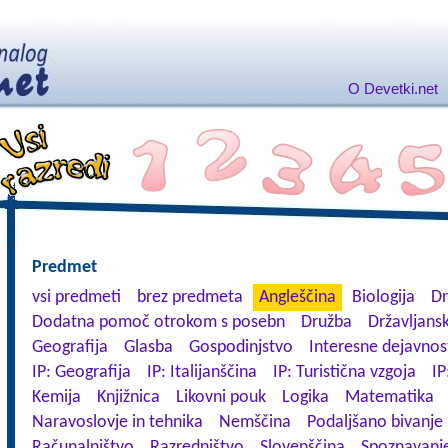
O Devetki.net
Predmet
vsi predmeti
brez predmeta
Angleščina
Biologija
Dn
Dodatna pomoč otrokom s posebn
Družba
Državljansk
Geografija
Glasba
Gospodinjstvo
Interesne dejavnos
IP: Geografija
IP: Italijanščina
IP: Turistična vzgoja
IP
Kemija
Knjižnica
Likovni pouk
Logika
Matematika
Naravoslovje in tehnika
Nemščina
Podaljšano bivanje
Računalništvo
Razredništvo
Slovenščina
Spoznavanje