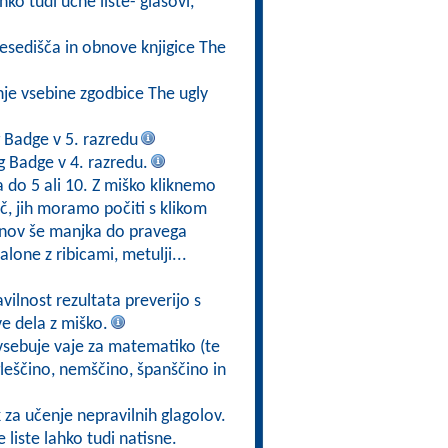
ko tudi učne liste- glasovi,
besedišča in obnove knjigice The
nje vsebine zgodbice The ugly
 Badge v 5. razredu
 Badge v 4. razredu.
a do 5 ali 10. Z miško kliknemo
eč, jih moramo počiti s klikom
lonov še manjka do pravega
one z ribicami, metulji...
avilnost rezultata preverijo s
e dela z miško.
 vsebuje vaje za matematiko (te
gleščino, nemščino, španščino in
za učenje nepravilnih glagolov.
 liste lahko tudi natisne.