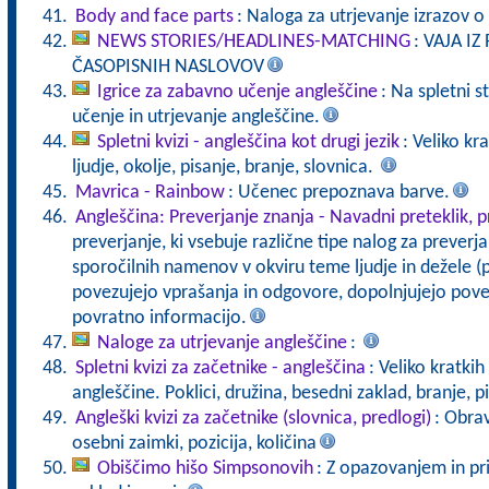
Body and face parts
: Naloga za utrjevanje izrazov o 
NEWS STORIES/HEADLINES-MATCHING
: VAJA I
ČASOPISNIH NASLOVOV
Igrice za zabavno učenje angleščine
: Na spletni s
učenje in utrjevanje angleščine.
Spletni kvizi - angleščina kot drugi jezik
: Veliko kra
ljudje, okolje, pisanje, branje, slovnica.
Mavrica - Rainbow
: Učenec prepoznava barve.
Angleščina: Preverjanje znanja - Navadni preteklik, p
preverjanje, ki vsebuje različne tipe nalog za preverja
sporočilnih namenov v okviru teme ljudje in dežele (pr
povezujejo vprašanja in odgovore, dopolnjujejo poved
povratno informacijo.
Naloge za utrjevanje angleščine
:
Spletni kvizi za začetnike - angleščina
: Veliko kratki
angleščine. Poklici, družina, besedni zaklad, branje, p
Angleški kvizi za začetnike (slovnica, predlogi)
: Obrav
osebni zaimki, pozicija, količina
Obiščimo hišo Simpsonovih
: Z opazovanjem in pr