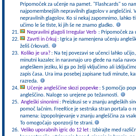
Pripomoček za učenje na pamet. "Flashcards" so n
najpomembnejših nepravilnih glagolov v angleščini. 
nepravilnih glagolov. Ko si nekaj zapomnimo, lahko ti
učimo le še tiste, ki jih še ne znamo gladko.
Nepravilni glagoli Irregular Verb
: Pripomoček za 
Zavrti in črkuj
: Igrica je namenjena učenju angleških
želiš črkovati.
Koliko je ura?
: Na tej povezavi se učenci lahko učijo
minutni kazalec in naravnajo uro glede na naša navod
angleškem jeziku, ki ga po želji vključimo ali izključim
zapis časa. Ura ima posebej zapisane tudi minute, ka
razreda.
Učenje angleščine skozi popevke
: S pomočjo pop
angleščino. Naloge so urejene po težavnosti.
Angleški sinonimi
: Preizkusi se v znanju angleških si
pomoč lačnim. FreeRice je sestrska stran portala o r
namena: izpopolnjevanje v znanju angleščina za vsa
To omogočajo sponzorji te strani.
Veliko uporabnih igric do 12 let
: Izbirajte med razli