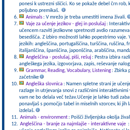
ponesi k ustrezni sličici. Ko se pokaže debel črn rob, 
poljubno premikaš.
Animals
: V mrežo je treba umestiti imena živali.
Vaje za učenje jezikov - glej in poslušaj
: Interakti
učencem razviti jezikovne spretnosti avdio razumeva
besedišča. Z izbiro možnosti lahko popestrimo vaje. 
jezikih: angleščina, portugalščina, turščina, ruščina,
italijanščina, španščina, japonščina, arabščina, mand
Angleščina - poslušaj, piši, rešuj
: Pestra izbira raz
angleškega jezika, izgovorjava, zapis, reševanje nalog
Grammar, Reading, Vocabulary, Listening
: Zbirka 
začetnike
Angleška slovnica
: Namen spletne strani je učenj
razlage in utrjevanja snovi z različnimi interaktivnim
vam ne bo delala več težav.Učenje je lahko tudi zaba
ponavljaš s pomočjo tabel in miselnih vzorcev, ki jih 
izdelaš.
Animals - environment
: Poišči življenjska okolja žival
Angleščina - branje za najmlajše - interaktivne vaje
: