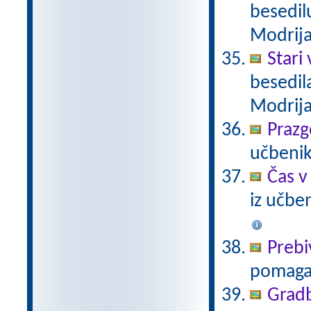
besedil
Modrij
Stari
besedil
Modrij
Praz
učbenik
Čas v
iz učbe
Prebi
pomaga
Gradb