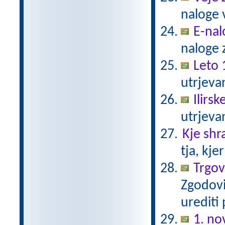
naloge 
E-nal
naloge z
Leto 
utrjeva
Ilirs
utrjeva
Kje shr
tja, kje
Trgovc
Zgodovi
urediti
1. n