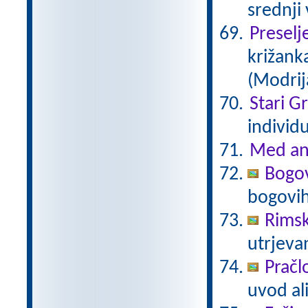
srednji
Preselj
križanka
(Modrij
Stari G
individ
Med an
Bogov
bogovi
Rimsk
utrjeva
Pračl
uvod al