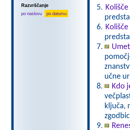
Razvrščanje
Kolišče
po naslovu
po datumu
predsta
Kolišče
predsta
Umetn
pomočjo
znanstv
učne ur
Kdo j
večplas
ključa, 
zgodbi
Rene