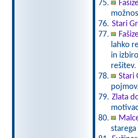
Fašiz
možnost
Stari G
Fašiz
lahko r
in izbir
rešitev.
Stari 
pojmov,
Zlata d
motivaci
Malc
starega