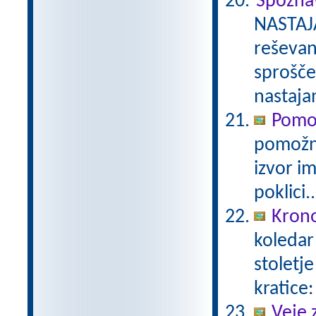
Spozna
NASTAJ
reševan
sprošče
nastaja
Pomo
pomožni
izvor i
poklici..
Krono
koledar 
stoletj
kratice:
Veje 