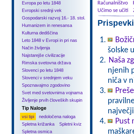
Evropa po letu 1848
Računalništvo
Evropski srednji vek
Učimo se učiti
Gospodarski razvoj 16.- 18. stol.
Prispevki
Humanizem in renesansa
Kulturna dediščina
Božič
Leto 1848 v Evropi in pri nas
Način življenja
šolske 
Najstarejše civilizacije
Naša z
Rimska svetovna država
njenih 
Slovenci po letu 1848
Slovenci v srednjem veku
niča v n
Spoznavajmo zgodovino
Preš
Svet med svetovnima vojnama
praviln
Življenje prvih človeških skupin
Tip Naloge
največj
vsi tipi
nedoločena naloga
Pust 
Spletna križanka
Spletni kviz
maškare?
Spletna osmica