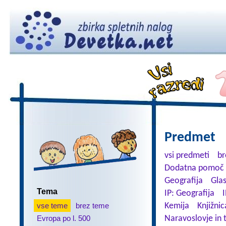
Predmet
vsi predmeti
br
Dodatna pomoč 
Geografija
Gla
Tema
IP: Geografija
I
vse teme
brez teme
Kemija
Knjižnic
Evropa po l. 500
Naravoslovje in 