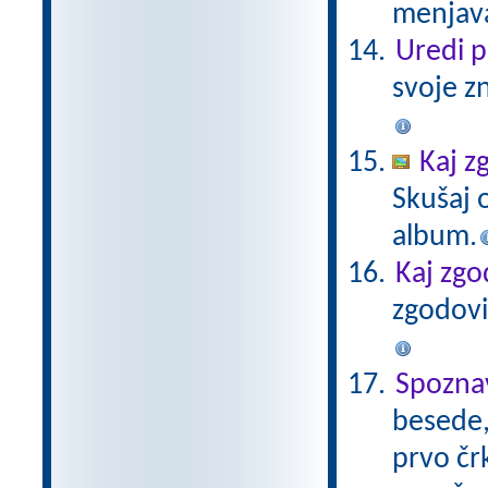
menjava
Uredi 
svoje z
Kaj z
Skušaj 
album.
Kaj zgo
zgodovi
Spozna
besede, 
prvo čr