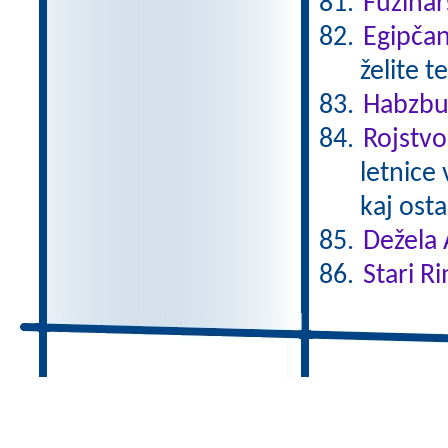
Fužinar
Egipča
želite t
Habzbu
Rojstvo
letnice
kaj ostal
Dežela 
Stari Ri