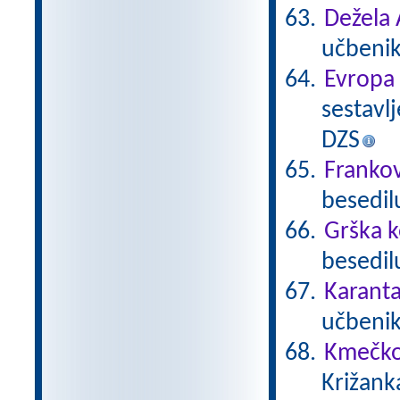
Dežela 
učbenik
Evropa
sestavlj
DZS
Frankov
besedil
Grška k
besedilu
Karanta
učbenika
Kmečko
Križank