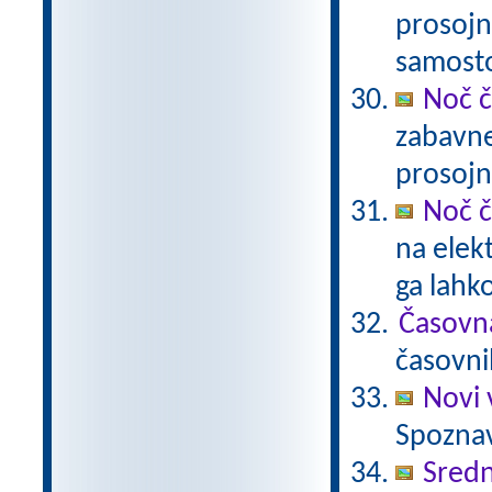
prosojn
samost
Noč č
zabavne
prosojn
Noč č
na elek
ga lahk
Časovn
časovni
Novi 
Spoznav
Sredn