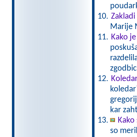
poudark
Zakladi
Marije 
Kako je
poskušal
razdelil
zgodbico
Koledar
koledar
gregori
kar zaht
Kako 
so meril