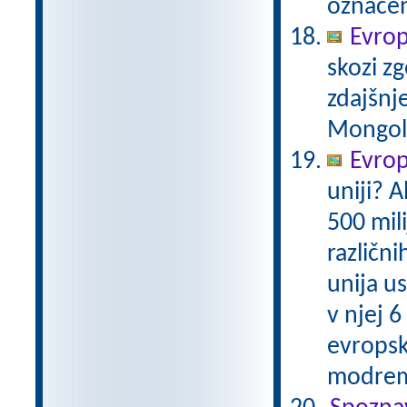
označen
Evrop
skozi zg
zdajšnj
Mongole,
Evrops
uniji? A
500 mil
različni
unija us
v njej 6
evropsk
modrem