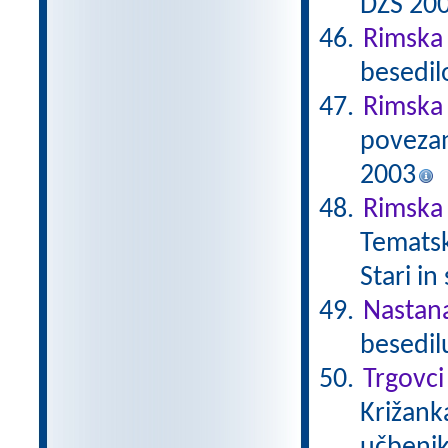
DZS 20
Rimska 
besedil
Rimska
povezan
2003
Rimska 
Tematsk
Stari in
Nastan
besedil
Trgovci
Križanka