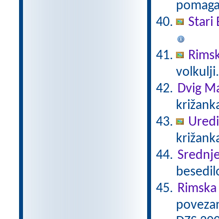
pomaga 
Stari 
Rimsk
volkulji
Dvig Ma
križank
Uredi
križanka
Srednj
besedil
Rimska 
povezan