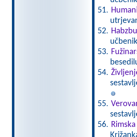
učbeni
Humani
utrjeva
Habzbu
učbenik
Fužinar
besedil
Življen
sestavl
Verova
sestavl
Rimska 
Križank