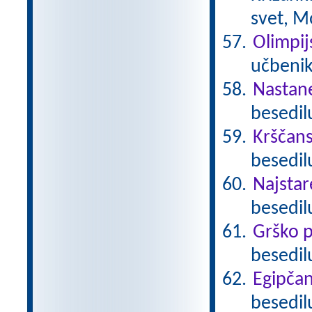
svet, M
Olimpij
učbenik
Nastan
besedil
Krščan
besedilu
Najstare
besedil
Grško p
besedil
Egipča
besedil