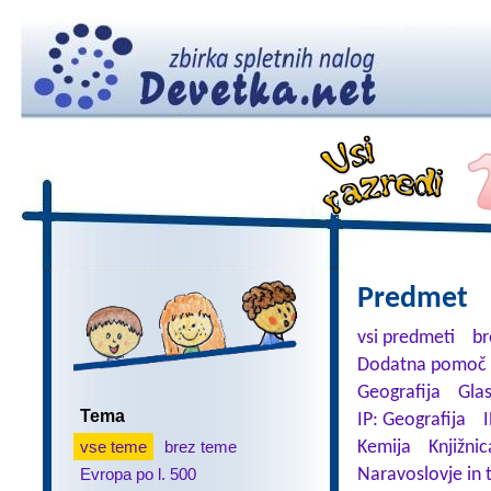
Predmet
vsi predmeti
br
Dodatna pomoč 
Geografija
Gla
Tema
IP: Geografija
I
vse teme
brez teme
Kemija
Knjižnic
Evropa po l. 500
Naravoslovje in 