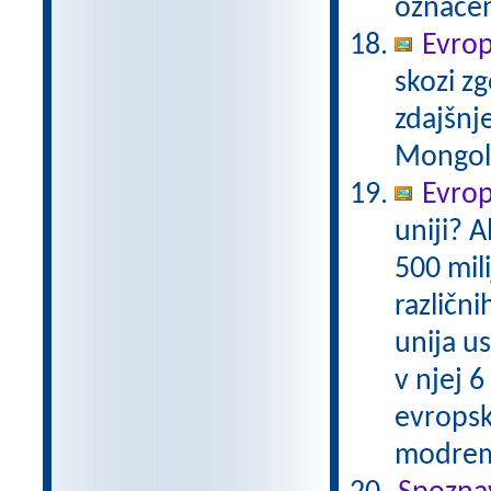
označen
Evrop
skozi zg
zdajšnj
Mongole,
Evrops
uniji? A
500 mil
različni
unija us
v njej 6
evropsk
modrem