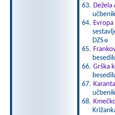
Dežela 
učbenik
Evropa
sestavlj
DZS
Frankov
besedil
Grška k
besedilu
Karanta
učbenika
Kmečko
Križank