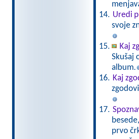
menjava
Uredi 
svoje z
Kaj z
Skušaj 
album.
Kaj zgo
zgodovi
Spozna
besede, 
prvo čr