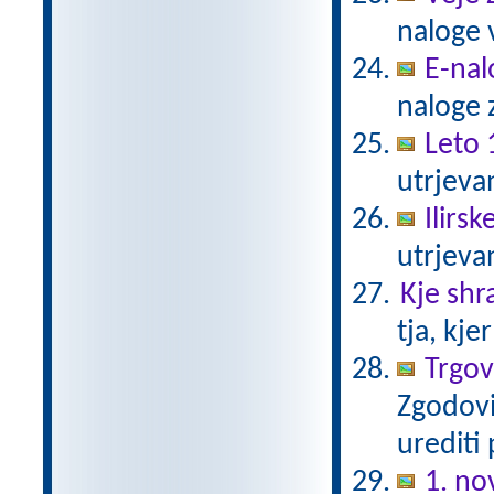
naloge 
E-nal
naloge z
Leto 
utrjeva
Ilirs
utrjeva
Kje shr
tja, kje
Trgovc
Zgodovi
urediti
1. n