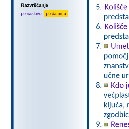
Razvrščanje
Kolišče
po naslovu
po datumu
predsta
Kolišče
predsta
Umetn
pomočjo
znanstv
učne ur
Kdo j
večplas
ključa, 
zgodbi
Rene