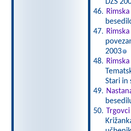
DZS 20
Rimska 
besedil
Rimska
povezan
2003
Rimska 
Tematsk
Stari in
Nastan
besedil
Trgovci
Križanka