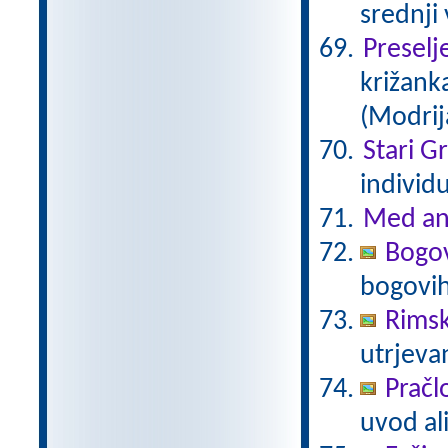
srednji
Preselj
križanka
(Modrij
Stari G
individ
Med an
Bogov
bogovi
Rimsk
utrjeva
Pračl
uvod al