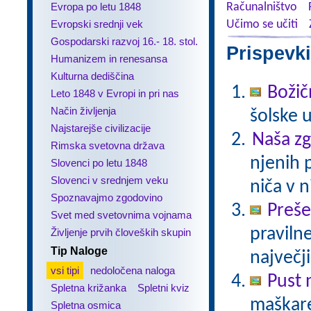
Evropa po letu 1848
Računalništvo
Evropski srednji vek
Učimo se učiti
Gospodarski razvoj 16.- 18. stol.
Prispevki
Humanizem in renesansa
Kulturna dediščina
Božič
Leto 1848 v Evropi in pri nas
Način življenja
šolske 
Najstarejše civilizacije
Naša z
Rimska svetovna država
njenih 
Slovenci po letu 1848
Slovenci v srednjem veku
niča v n
Spoznavajmo zgodovino
Preš
Svet med svetovnima vojnama
praviln
Življenje prvih človeških skupin
Tip Naloge
največj
vsi tipi
nedoločena naloga
Pust 
Spletna križanka
Spletni kviz
maškare?
Spletna osmica