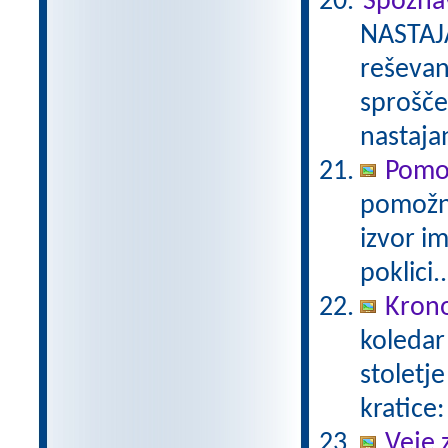
Spozna
NASTAJ
reševan
sprošče
nastaja
Pomo
pomožni
izvor i
poklici..
Krono
koledar 
stoletj
kratice:
Veje 