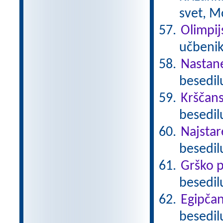
svet, M
Olimpij
učbenik
Nastan
besedil
Krščan
besedilu
Najstare
besedil
Grško p
besedil
Egipča
besedil