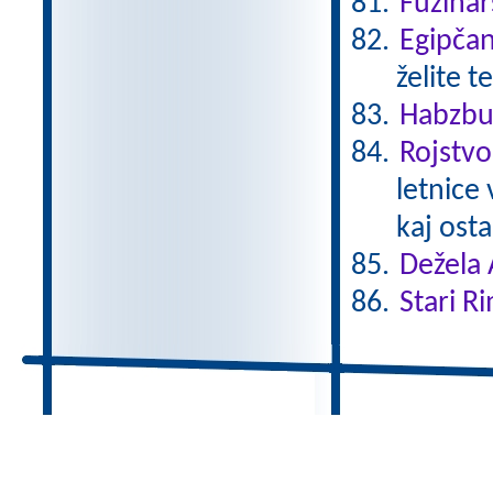
Fužinar
Egipča
želite t
Habzbu
Rojstvo
letnice
kaj ostal
Dežela 
Stari Ri