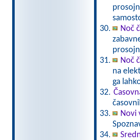
prosojn
samost
Noč č
zabavne
prosojn
Noč č
na elek
ga lahk
Časovn
časovni
Novi 
Spoznav
Sredn