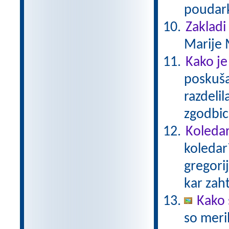
poudark
Zakladi
Marije 
Kako je
poskušal
razdelil
zgodbico
Koledar
koledar
gregori
kar zaht
Kako 
so meril