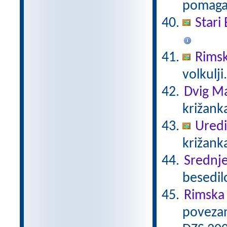
pomaga 
Stari 
Rimsk
volkulji
Dvig Ma
križank
Uredi
križanka
Srednj
besedil
Rimska 
povezan