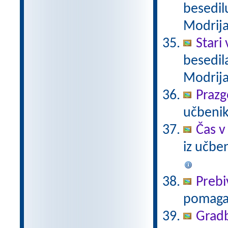
besedil
Modrij
Stari
besedil
Modrij
Praz
učbenik
Čas v
iz učbe
Prebi
pomaga
Gradb