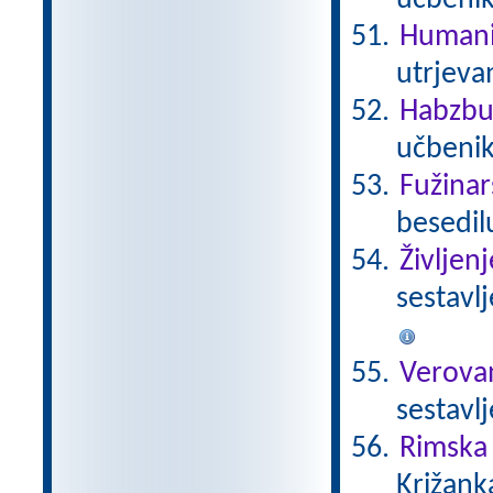
učbeni
Humani
utrjeva
Habzbu
učbenik
Fužinar
besedil
Življen
sestavl
Verova
sestavl
Rimska 
Križank