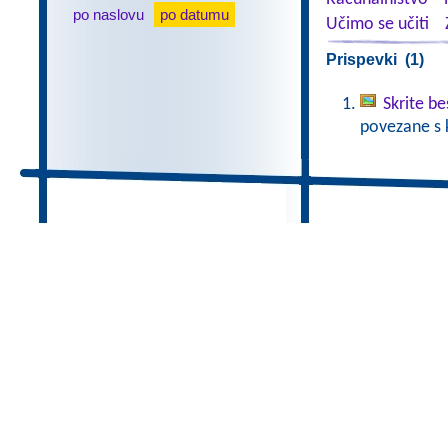
po naslovu
po datumu
Učimo se učiti
Prispevki (1)
Skrite b
povezane s 