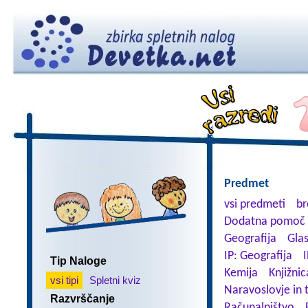
Predmet
vsi predmeti
br
Dodatna pomoč 
Geografija
Gla
IP: Geografija
I
Tip Naloge
Kemija
Knjižnic
vsi tipi
Spletni kviz
Naravoslovje in 
Razvrščanje
Računalništvo