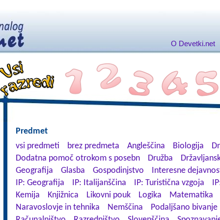
O Devetki.net
Predmet
vsi predmeti
brez predmeta
Angleščina
Biologija
Dn
Dodatna pomoč otrokom s posebn
Družba
Državljansk
Geografija
Glasba
Gospodinjstvo
Interesne dejavnos
IP: Geografija
IP: Italijanščina
IP: Turistična vzgoja
IP
Kemija
Knjižnica
Likovni pouk
Logika
Matematika
Naravoslovje in tehnika
Nemščina
Podaljšano bivanje
Računalništvo
Razredništvo
Slovenščina
Spoznavanje