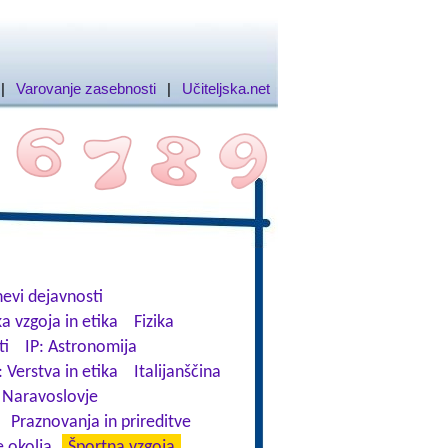
|
Varovanje zasebnosti
|
Učiteljska.net
evi dejavnosti
a vzgoja in etika
Fizika
ti
IP: Astronomija
: Verstva in etika
Italijanščina
Naravoslovje
Praznovanja in prireditve
 okolja
Športna vzgoja