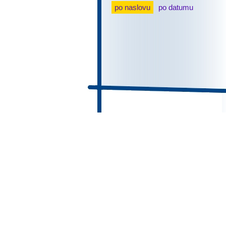
po naslovu
po datumu