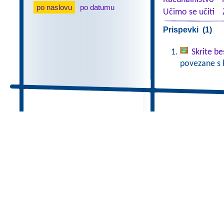
po naslovu
po datumu
Učimo se učiti
Prispevki (1)
Skrite b
povezane s 