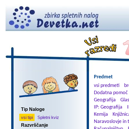
Predmet
vsi predmeti
br
Dodatna pomoč 
Geografija
Gla
IP: Geografija
I
Tip Naloge
Kemija
Knjižnic
vsi tipi
Spletni kviz
Naravoslovje in 
Razvrščanje
Računalništvo