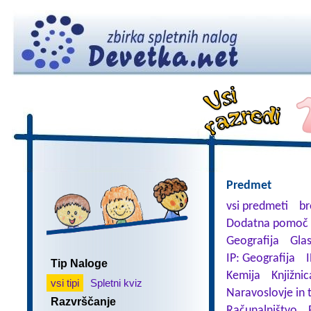
Predmet
vsi predmeti
br
Dodatna pomoč 
Geografija
Gla
IP: Geografija
I
Tip Naloge
Kemija
Knjižnic
vsi tipi
Spletni kviz
Naravoslovje in 
Razvrščanje
Računalništvo