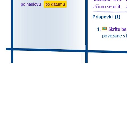
po naslovu
po datumu
Učimo se učiti
Prispevki (1)
Skrite b
povezane s 