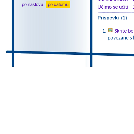
po naslovu
po datumu
Učimo se učiti
Prispevki (1)
Skrite b
povezane s 