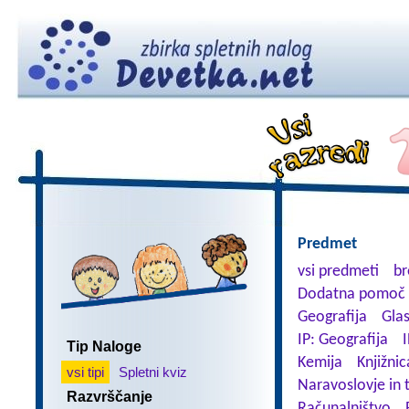
Predmet
vsi predmeti
br
Dodatna pomoč 
Geografija
Gla
IP: Geografija
I
Tip Naloge
Kemija
Knjižnic
vsi tipi
Spletni kviz
Naravoslovje in 
Razvrščanje
Računalništvo