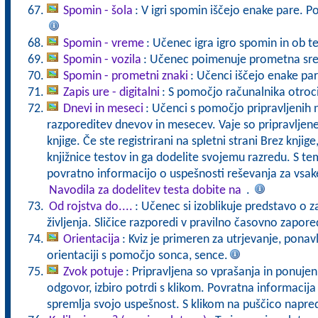
Spomin - šola
: V igri spomin iščejo enake pare. 
Spomin - vreme
: Učenec igra igro spomin in ob t
Spomin - vozila
: Učenec poimenuje prometna sred
Spomin - prometni znaki
: Učenci iščejo enake pa
Zapis ure - digitalni
: S pomočjo računalnika otroci 
Dnevi in meseci
: Učenci s pomočjo pripravljenih 
razporeditev dnevov in mesecev. Vaje so pripravljen
knjige. Če ste registrirani na spletni strani Brez knjig
knjižnice testov in ga dodelite svojemu razredu. S t
povratno informacijo o uspešnosti reševanja za vs
Navodila za dodelitev testa dobite na
.
Od rojstva do....
: Učenec si izoblikuje predstavo o z
življenja. Sličice razporedi v pravilno časovno zapore
Orientacija
: Kviz je primeren za utrjevanje, ponavl
orientaciji s pomočjo sonca, sence.
Zvok potuje
: Pripravljena so vprašanja in ponuje
odgovor, izbiro potrdi s klikom. Povratna informacij
spremlja svojo uspešnost. S klikom na puščico napre