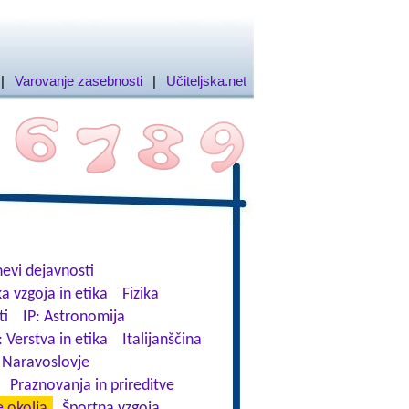
|
Varovanje zasebnosti
|
Učiteljska.net
evi dejavnosti
a vzgoja in etika
Fizika
ti
IP: Astronomija
: Verstva in etika
Italijanščina
Naravoslovje
Praznovanja in prireditve
 okolja
Športna vzgoja