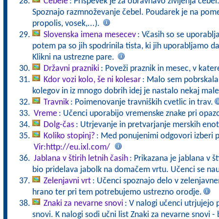
Čebele
: Prispevek je za obravnavo življenja čebel
Spoznajo razmnoževanje čebel. Poudarek je na pomen
propolis, vosek,...).
Slovenska imena mesecev
: Včasih so se uporabl
potem pa so jih spodrinila tista, ki jih uporabljamo 
Klikni na ustrezne pare.
Državni prazniki
: Poveži praznik in mesec, v kater
Kdor vozi kolo, še ni kolesar
: Malo sem pobrskala 
kolegov in iz mnogo dobrih idej je nastalo nekaj male
Travnik
: Poimenovanje travniških cvetlic in trav.
Vreme
: Učenci uporabijo vremenske znake pri opaz
Dolg-čas
: Utrjevanje in pretvarjanje merskih enot
Koliko stopinj?
: Med ponujenimi odgovori izberi p
Vir:http://eu.ixl.com/
Jablana v štirih letnih časih
: Prikazana je jablana v št
bio pridelava jabolk na domačem vrtu. Učenci se nauč
Zelenjavni vrt
: Učenci spoznajo delo v zelenjavn
hrano ter pri tem potrebujemo ustrezno orodje.
Znaki za nevarne snovi
: V nalogi učenci utrjujej
snovi. K nalogi sodi učni list Znaki za nevarne snovi - 