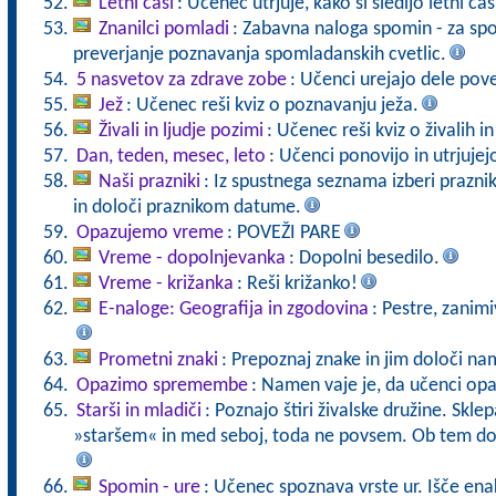
Letni časi
: Učenec utrjuje, kako si sledijo letni čas
Znanilci pomladi
: Zabavna naloga spomin - za spo
preverjanje poznavanja spomladanskih cvetlic.
5 nasvetov za zdrave zobe
: Učenci urejajo dele pove
Jež
: Učenec reši kviz o poznavanju ježa.
Živali in ljudje pozimi
: Učenec reši kviz o živalih i
Dan, teden, mesec, leto
: Učenci ponovijo in utrjujej
Naši prazniki
: Iz spustnega seznama izberi praznik,
in določi praznikom datume.
Opazujemo vreme
: POVEŽI PARE
Vreme - dopolnjevanka
: Dopolni besedilo.
Vreme - križanka
: Reši križanko!
E-naloge: Geografija in zgodovina
: Pestre, zanimi
Prometni znaki
: Prepoznaj znake in jim določi 
Opazimo spremembe
: Namen vaje je, da učenci opa
Starši in mladiči
: Poznajo štiri živalske družine. Skl
»staršem« in med seboj, toda ne povsem. Ob tem dol
Spomin - ure
: Učenec spoznava vrste ur. Išče ena