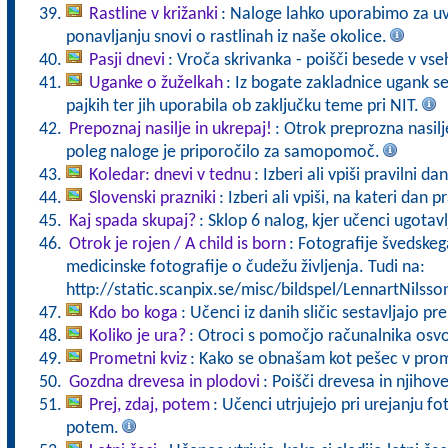
Rastline v križanki
: Naloge lahko uporabimo za uv
ponavljanju snovi o rastlinah iz naše okolice.
Pasji dnevi
: Vroča skrivanka - poišči besede v vs
Uganke o žuželkah
: Iz bogate zakladnice ugank se
pajkih ter jih uporabila ob zaključku teme pri NIT.
Prepoznaj nasilje in ukrepaj!
: Otrok preprozna nasilje
poleg naloge je priporočilo za samopomoč.
Koledar: dnevi v tednu
: Izberi ali vpiši pravilni da
Slovenski prazniki
: Izberi ali vpiši, na kateri dan
Kaj spada skupaj?
: Sklop 6 nalog, kjer učenci ugotavl
Otrok je rojen / A child is born
: Fotografije švedske
medicinske fotografije o čudežu življenja. Tudi na:
http://static.scanpix.se/misc/bildspel/LennartNilsso
Kdo bo koga
: Učenci iz danih sličic sestavljajo pr
Koliko je ura?
: Otroci s pomočjo računalnika osvoj
Prometni kviz
: Kako se obnašam kot pešec v pro
Gozdna drevesa in plodovi
: Poišči drevesa in njihov
Prej, zdaj, potem
: Učenci utrjujejo pri urejanju fo
potem.