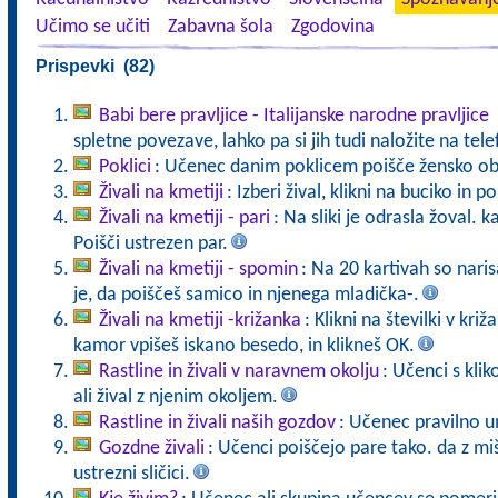
Učimo se učiti
Zabavna šola
Zgodovina
Prispevki (82)
Babi bere pravljice - Italijanske narodne pravljice
spletne povezave, lahko pa si jih tudi naložite na tele
Poklici
: Učenec danim poklicem poišče žensko ob
Živali na kmetiji
: Izberi žival, klikni na buciko in 
Živali na kmetiji - pari
: Na sliki je odrasla žoval. 
Poišči ustrezen par.
Živali na kmetiji - spomin
: Na 20 kartivah so naris
je, da poiščeš samico in njenega mladička-.
Živali na kmetiji -križanka
: Klikni na številki v kr
kamor vpišeš iskano besedo, in klikneš OK.
Rastline in živali v naravnem okolju
: Učenci s kli
ali žival z njenim okoljem.
Rastline in živali naših gozdov
: Učenec pravilno u
Gozdne živali
: Učenci poiščejo pare tako. da z mi
ustrezni sličici.