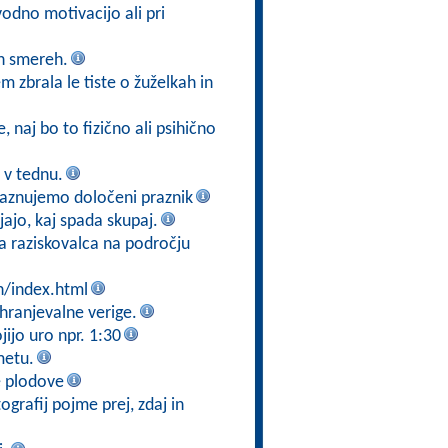
odno motivacijo ali pri
eh smereh.
m zbrala le tiste o žuželkah in
, naj bo to fizično ali psihično
n v tednu.
 praznujemo določeni praznik
jajo, kaj spada skupaj.
ga raziskovalca na področju
n/index.html
ehranjevalne verige.
ijo uro npr. 1:30
metu.
e plodove
tografij pojme prej, zdaj in