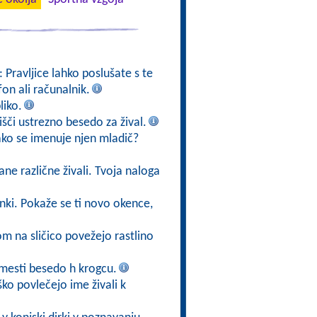
: Pravljice lahko poslušate s te
fon ali računalnik.
liko.
poišči ustrezno besedo za žival.
kako se imenuje njen mladič?
ane različne živali. Tvoja naloga
ižanki. Pokaže se ti novo okence,
kom na sličico povežejo rastlino
mesti besedo h krogcu.
ško povlečejo ime živali k