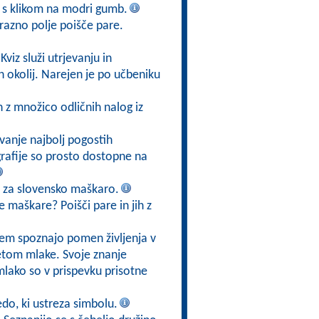
v s klikom na modri gumb.
razno polje poišče pare.
 Kviz služi utrjevanju in
h okolij. Narejen je po učbeniku
 z množico odličnih nalog iz
vanje najbolj pogostih
ografije so prosto dostopne na
o za slovensko maškaro.
 maškare? Poišči pare in jih z
tem spoznajo pomen življenja v
svetom mlake. Svoje znanje
mlako so v prispevku prisotne
edo, ki ustreza simbolu.