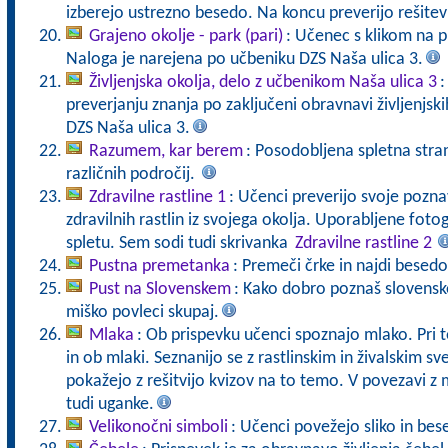
izberejo ustrezno besedo. Na koncu preverijo rešite
Grajeno okolje - park (pari)
: Učenec s klikom na p
Naloga je narejena po učbeniku DZS Naša ulica 3.
Življenjska okolja, delo z učbenikom Naša ulica 3
:
preverjanju znanja po zaključeni obravnavi življenjski
DZS Naša ulica 3.
Razumem, kar berem
: Posodobljena spletna stran
različnih področij.
Zdravilne rastline 1
: Učenci preverijo svoje pozna
zdravilnih rastlin iz svojega okolja. Uporabljene fot
spletu. Sem sodi tudi skrivanka
Zdravilne rastline 2
Pustna premetanka
: Premeči črke in najdi besed
Pust na Slovenskem
: Kako dobro poznaš slovenske
miško povleci skupaj.
Mlaka
: Ob prispevku učenci spoznajo mlako. Pri 
in ob mlaki. Seznanijo se z rastlinskim in živalskim 
pokažejo z rešitvijo kvizov na to temo. V povezavi z 
tudi uganke.
Velikonočni simboli
: Učenci povežejo sliko in bes