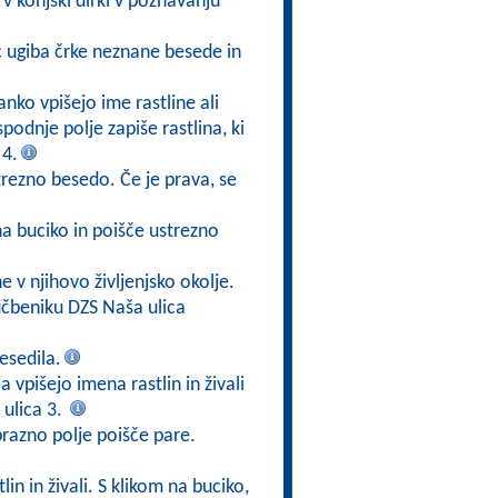
v konjski dirki v poznavanju
ec ugiba črke neznane besede in
anko vpišejo ime rastline ali
 spodnje polje zapiše rastlina, ki
 4.
trezno besedo. Če je prava, se
na buciko in poišče ustrezno
ne v njihovo življenjsko okolje.
čbeniku DZS Naša ulica
esedila.
a vpišejo imena rastlin in živali
ulica 3.
prazno polje poišče pare.
in in živali. S klikom na buciko,