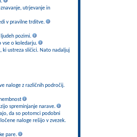
i.
znavanje, utrjevanje in
di v pravilne trditve.
n ljudeh pozimi.
o vse o koledarju.
 ki ustreza sličici. Nato nadaljuj
ve naloge z različnih področij.
namembnost
zijo spreminjanje narave.
epajo, da so potomci podobni
očene naloge rešijo v zvezek.
ke pare.