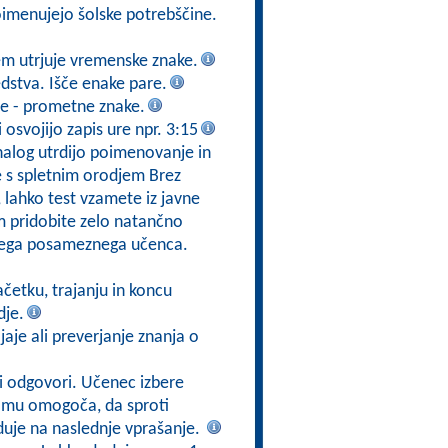
Poimenujejo šolske potrebščine.
em utrjuje vremenske znake.
stva. Išče enake pare.
re - prometne znake.
osvojijo zapis ure npr. 3:15
nalog utrdijo poimenovanje in
e s spletnim orodjem Brez
e, lahko test vzamete iz javne
em pridobite zelo natančno
akega posameznega učenca.
ačetku, trajanju in koncu
dje.
jaje ali preverjanje znanja o
ni odgovori. Učenec izbere
a mu omogoča, da sproti
duje na naslednje vprašanje.