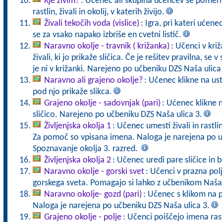
Kje živim?
: Učenec ali skupina učencev se pomeri 
rastlin, živali in okolij, v katerih živijo.
Živali tekočih voda (vislice)
: Igra, pri kateri ućen
se za vsako napako izbriše en cvetni listič.
Naravno okolje - travnik ( križanka)
: Učenci v križ
živali, ki jo prikaže sličica. Če je rešitev pravilna, se v
je ni v križanki. Narejeno po učbeniku DZS Naša ulica
Naravno ali grajeno okolje?
: Učenec klikne na us
pod njo prikaže slikca.
Grajeno okolje - sadovnjak (pari)
: Ućenec klikne 
sličico. Narejeno po učbeniku DZS Naša ulica 3.
Življenjska okolja 1
: Učenec umesti živali in rastli
Za pomoč so vpisana imena. Naloga je narejena po u
Spoznavanje okolja 3. razred.
Življenjska okolja 2
: Učenec uredi pare sličice in b
Naravno okolje - gorski svet
: Učenci v prazna polj
gorskega sveta. Pomagajo si lahko z učbenikom Naša 
Naravno okolje- gozd (pari)
: Učenec s klikom na 
Naloga je narejena po učbeniku DZS Naša ulica 3.
Grajeno okolje - polje
: Učenci poiščejo imena rastl