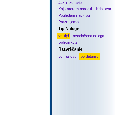
Jaz in zdravje
Kaj zmorem narediti
Kdo sem
Pogledam naokrog
Praznujemo
Tip Naloge
vsi tipi
nedoločena naloga
Spletni kviz
Razvrščanje
po naslovu
po datumu