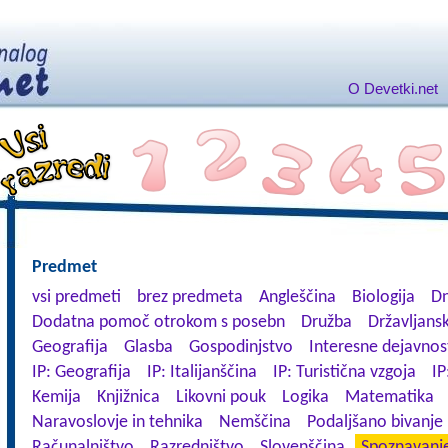
O Devetki.net
Predmet
vsi predmeti
brez predmeta
Angleščina
Biologija
Dn
Dodatna pomoč otrokom s posebn
Družba
Državljansk
Geografija
Glasba
Gospodinjstvo
Interesne dejavnos
IP: Geografija
IP: Italijanščina
IP: Turistična vzgoja
IP
Kemija
Knjižnica
Likovni pouk
Logika
Matematika
Naravoslovje in tehnika
Nemščina
Podaljšano bivanje
Računalništvo
Razredništvo
Slovenščina
Spoznavanje