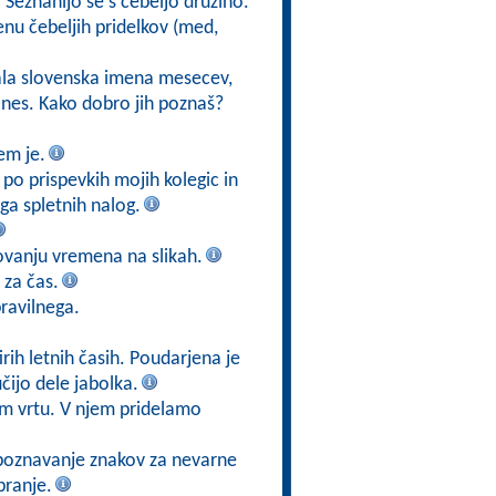
. Seznanijo se s čebeljo družino.
u čebeljih pridelkov (med,
jala slovenska imena mesecev,
danes. Kako dobro jih poznaš?
em je.
po prispevkih mojih kolegic in
ga spletnih nalog.
ovanju vremena na slikah.
 za čas.
ravilnega.
irih letnih časih. Poudarjena je
ijo dele jabolka.
em vrtu. V njem pridelamo
o poznavanje znakov za nevarne
branje.