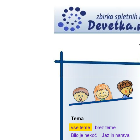
Tema
vse teme
brez teme
Bilo je nekoč
Jaz in narava