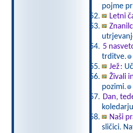
pojme pre
Letni č
Znanil
utrjevanj
5 nasvet
trditve.
Jež
: U
Živali 
pozimi.
Dan, ted
koledarju
Naši pr
sličici. 