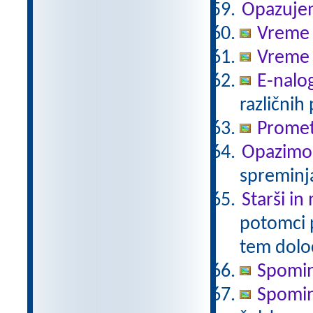
Opazuje
Vreme 
Vreme 
E-nalo
različnih
Promet
Opazimo
spreminj
Starši in
potomci 
tem določ
Spomin
Spomin