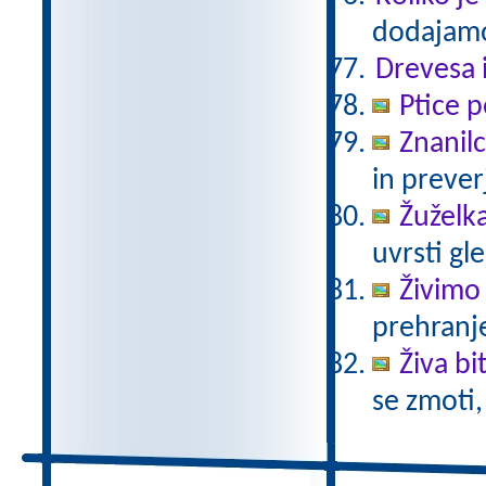
dodajamo
Drevesa 
Ptice p
Znanil
in prever
Žuželka
uvrsti gle
Živimo
prehranje
Živa bi
se zmoti,