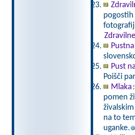
Zdravil
pogostih 
fotografi
Zdravilne
Pustna
slovensk
Pust n
Poišči pa
Mlaka
pomen živ
živalskim
na to tem
uganke.