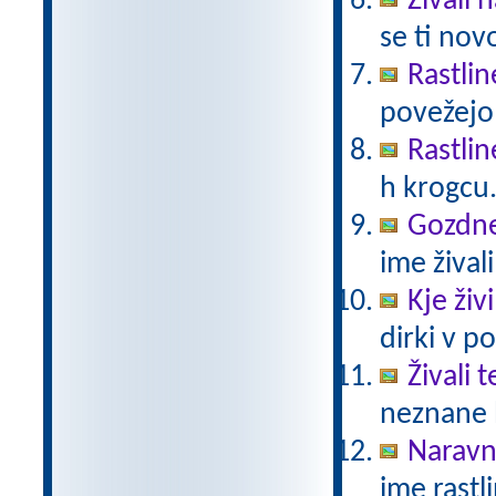
Živali 
se ti nov
Rastlin
povežejo 
Rastlin
h krogcu
Gozdne 
ime živali
Kje živ
dirki v po
Živali 
neznane b
Naravno
ime rastli