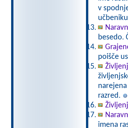
v spodnje
učbeniku 
Naravno
besedo. Č
Grajeno
poišče us
Življen
življenjs
narejena
razred.
Življen
Naravno
imena ras