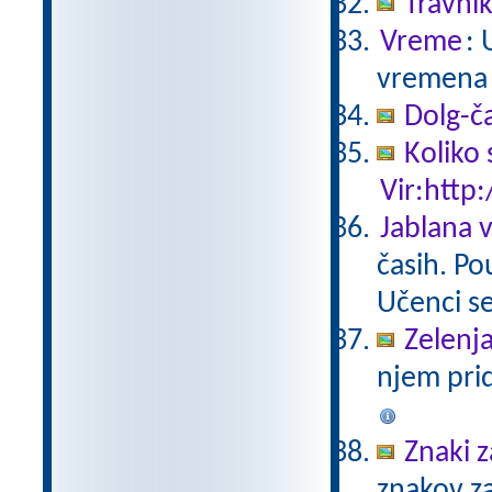
Travni
Vreme
: 
vremena 
Dolg-č
Koliko 
Vir:http:
Jablana v
časih. Po
Učenci se
Zelenja
njem pri
Znaki 
znakov za