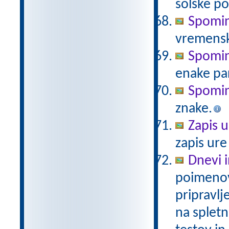
šolske po
Spomin
vremensk
Spomin 
enake pa
Spomin
znake.
Zapis u
zapis ure
Dnevi 
poimenov
pripravlj
na spletn