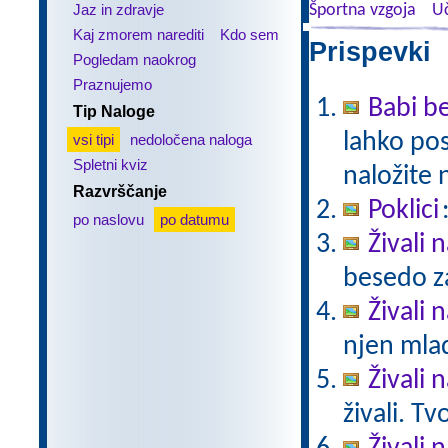
Jaz in zdravje
Športna vzgoja
Uč
Kaj zmorem narediti
Kdo sem
Prispevki 
Pogledam naokrog
Praznujemo
Babi be
Tip Naloge
lahko pos
vsi tipi
nedoločena naloga
Spletni kviz
naložite 
Razvrščanje
Poklici
po naslovu
po datumu
Živali 
besedo za
Živali n
njen mlad
Živali 
živali. T