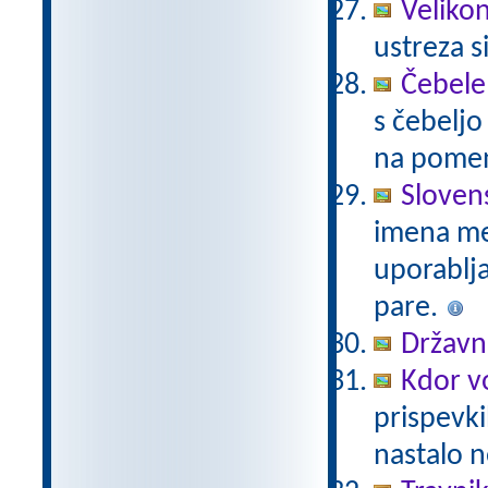
Veliko
ustreza s
Čebele
s čebelj
na pomenu
Sloven
imena mes
uporablj
pare.
Državni
Kdor vo
prispevki
nastalo n