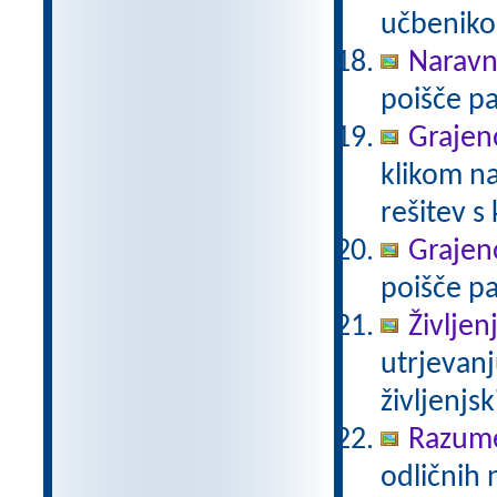
učbeniko
Naravno
poišče pa
Grajeno
klikom na
rešitev s
Grajeno
poišče pa
Življen
utrjevanj
življenjs
Razum
odličnih 