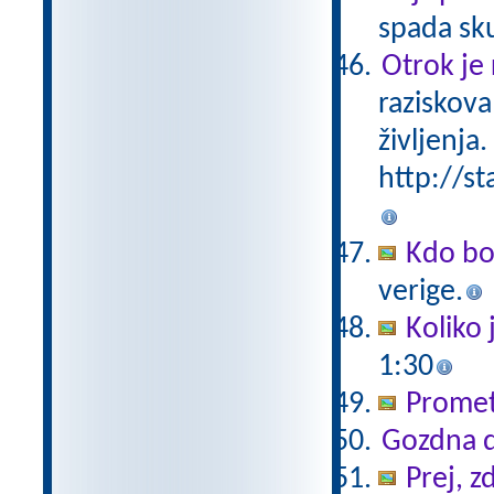
spada sk
Otrok je 
raziskova
življenja.
http://st
Kdo bo
verige.
Koliko 
1:30
Promet
Gozdna d
Prej, z