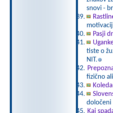
snovi - b
Rastlin
motivacij
Pasji d
Uganke
tiste o ž
NIT.
Prepoznaj
fizično a
Koleda
Slovens
določeni 
Kaj spad