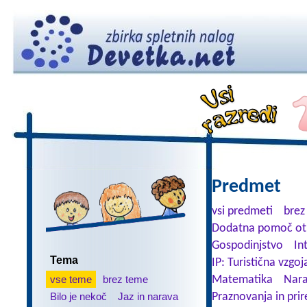
Predmet
vsi predmeti
brez
Dodatna pomoč ot
Gospodinjstvo
In
Tema
IP: Turistična vzgoj
vse teme
brez teme
Matematika
Nara
Bilo je nekoč
Jaz in narava
Praznovanja in prir