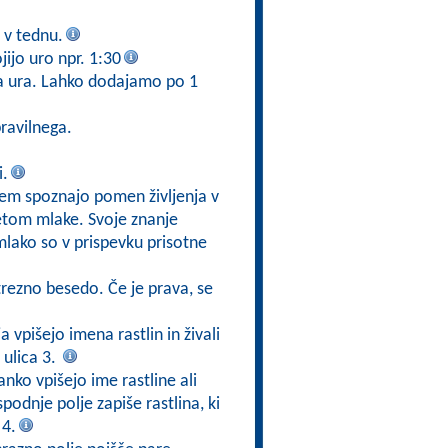
n v tednu.
ijo uro npr. 1:30
na ura. Lahko dodajamo po 1
ravilnega.
i.
tem spoznajo pomen življenja v
svetom mlake. Svoje znanje
mlako so v prispevku prisotne
trezno besedo. Če je prava, se
a vpišejo imena rastlin in živali
ulica 3.
anko vpišejo ime rastline ali
 spodnje polje zapiše rastlina, ki
 4.