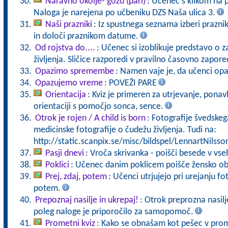
Naravno okolje- gozd (pari)
: Učenec s klikom na 
Naloga je narejena po učbeniku DZS Naša ulica 3.
Naši prazniki
: Iz spustnega seznama izberi praznik,
in določi praznikom datume.
Od rojstva do....
: Učenec si izoblikuje predstavo o z
življenja. Sličice razporedi v pravilno časovno zapore
Opazimo spremembe
: Namen vaje je, da učenci opa
Opazujemo vreme
: POVEŽI PARE
Orientacija
: Kviz je primeren za utrjevanje, ponavl
orientaciji s pomočjo sonca, sence.
Otrok je rojen / A child is born
: Fotografije švedske
medicinske fotografije o čudežu življenja. Tudi na:
http://static.scanpix.se/misc/bildspel/LennartNilsso
Pasji dnevi
: Vroča skrivanka - poišči besede v vs
Poklici
: Učenec danim poklicem poišče žensko ob
Prej, zdaj, potem
: Učenci utrjujejo pri urejanju fo
potem.
Prepoznaj nasilje in ukrepaj!
: Otrok preprozna nasilje
poleg naloge je priporočilo za samopomoč.
Prometni kviz
: Kako se obnašam kot pešec v pro