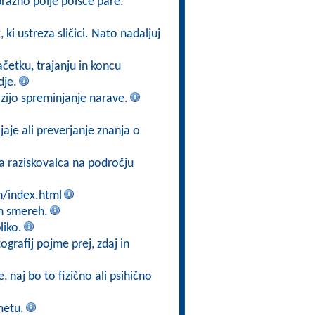
prazno polje poišče pare.
 ki ustreza sličici. Nato nadaljuj
ačetku, trajanju in koncu
dje.
zijo spreminjanje narave.
jaje ali preverjanje znanja o
ga raziskovalca na področju
n/index.html
eh smereh.
liko.
tografij pojme prej, zdaj in
, naj bo to fizično ali psihično
metu.