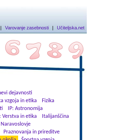
|
Varovanje zasebnosti
|
Učiteljska.net
evi dejavnosti
a vzgoja in etika
Fizika
ti
IP: Astronomija
: Verstva in etika
Italijanščina
Naravoslovje
Praznovanja in prireditve
 okolja
Športna vzgoja