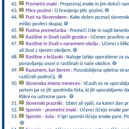
Prometni znaki
: Prepoznaj znake in jim določi 
Ptice pozimi
: O hranjenju ptic pozimi.
Pust na Slovenskem
: Kako dobro poznaš slovenske
miško povleci skupaj.
Pustna premetanka
: Premeči črke in najdi besed
Rastline in živali naših gozdov
: Učenec pravilno u
Rastline in živali v naravnem okolju
: Učenci s kli
ali žival z njenim okoljem.
Rastline v križanki
: Naloge lahko uporabimo za uv
ponavljanju snovi o rastlinah iz naše okolice.
Razumem, kar berem
: Posodobljena spletna stran
različnih področij.
Slovenska imena mesecev
: Včasih so se uporabl
potem pa so jih spodrinila tista, ki jih uporabljamo 
Klikni na ustrezne pare.
Slovenski prazniki
: Izberi ali vpiši, na kateri dan
Spomin - prometni znaki
: Učenci iščejo enake pa
Spomin - šola
: V igri spomin iščejo enake pare. 