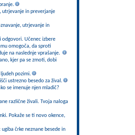
branje.
 utrjevanje in preverjanje
znavanje, utrjevanje in
ni odgovori. Učenec izbere
a mu omogoča, da sproti
duje na naslednje vprašanje.
ano, kjer pa se zmoti, dobi
n ljudeh pozimi.
poišči ustrezno besedo za žival.
kako se imenuje njen mladič?
ane različne živali. Tvoja naloga
ižanki. Pokaže se ti novo okence,
ec ugiba črke neznane besede in