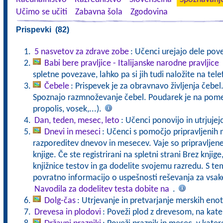
Učimo se učiti
Zabavna šola
Zgodovina
Prispevki (82)
5 nasvetov za zdrave zobe
: Učenci urejajo dele pove
Babi bere pravljice - Italijanske narodne pravljice
spletne povezave, lahko pa si jih tudi naložite na tele
Čebele
: Prispevek je za obravnavo življenja čebel
Spoznajo razmnoževanje čebel. Poudarek je na pomen
propolis, vosek,...).
Dan, teden, mesec, leto
: Učenci ponovijo in utrjujej
Dnevi in meseci
: Učenci s pomočjo pripravljenih 
razporeditev dnevov in mesecev. Vaje so pripravljen
knjige. Če ste registrirani na spletni strani Brez knjig
knjižnice testov in ga dodelite svojemu razredu. S t
povratno informacijo o uspešnosti reševanja za vs
Navodila za dodelitev testa dobite na
.
Dolg-čas
: Utrjevanje in pretvarjanje merskih enot
Drevesa in plodovi
: Poveži plod z drevesom, na kat