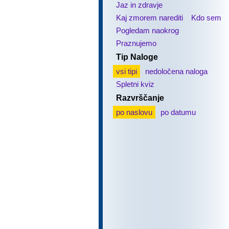
Jaz in zdravje
Kaj zmorem narediti
Kdo sem
Pogledam naokrog
Praznujemo
Tip Naloge
vsi tipi
nedoločena naloga
Spletni kviz
Razvrščanje
po naslovu
po datumu