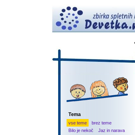
Tema
vse teme
brez teme
Bilo je nekoč
Jaz in narava