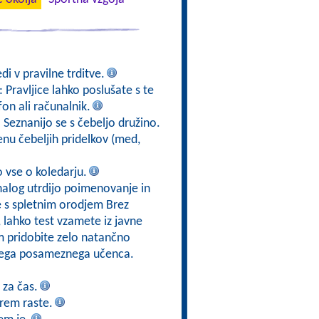
di v pravilne trditve.
: Pravljice lahko poslušate s te
fon ali računalnik.
. Seznanijo se s čebeljo družino.
u čebeljih pridelkov (med,
o vse o koledarju.
nalog utrdijo poimenovanje in
e s spletnim orodjem Brez
e, lahko test vzamete iz javne
em pridobite zelo natančno
akega posameznega učenca.
 za čas.
erem raste.