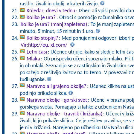
rastlin, živali in okolij, v katerih živijo.
Koledar: dnevi v tednu
: Izberi ali vpiši pravilni da
Koliko je ura?
: Otroci s pomočjo računalnika osvoj
Koliko je ura? (manj zapletena)
: To je manj zaplete
minuto, 5 minut, 15 minut in 1 uro.
Koliko stopinj?
: Med ponujenimi odgovori izberi p
Vir:http://eu.ixl.com/
Letni časi
: Učenec utrjuje, kako si sledijo letni čas
Mlaka
: Ob prispevku učenci spoznajo mlako. Pri 
in ob mlaki. Seznanijo se z rastlinskim in živalskim 
pokažejo z rešitvijo kvizov na to temo. V povezavi z 
tudi uganke.
Naravno ali grajeno okolje?
: Učenec klikne na us
pod njo prikaže slikca.
Naravno okolje - gorski svet
: Učenci v prazna polj
gorskega sveta. Pomagajo si lahko z učbenikom Naša 
Naravno okolje - travnik ( križanka)
: Učenci v križ
živali, ki jo prikaže sličica. Če je rešitev pravilna, se v
je ni v križanki. Narejeno po učbeniku DZS Naša ulica