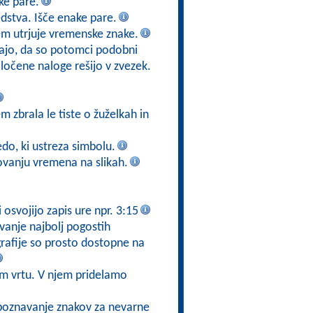
ke pare.
stva. Išče enake pare.
em utrjuje vremenske znake.
epajo, da so potomci podobni
očene naloge rešijo v zvezek.
m zbrala le tiste o žuželkah in
edo, ki ustreza simbolu.
ovanju vremena na slikah.
osvojijo zapis ure npr. 3:15
vanje najbolj pogostih
ografije so prosto dostopne na
em vrtu. V njem pridelamo
o poznavanje znakov za nevarne