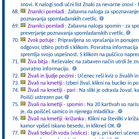
snovi. K nalogi sodi učni list Znaki za nevarne snovi - 
Znanilci pomladi
: Zabavna naloga za spoznavanje,
poznavanja spomladanskih cvetlic.
Znanilci pomladi
: Zabavna naloga spomin - za spo
preverjanje poznavanja spomladanskih cvetlic.
Zvok potuje
: Pripravljena so vprašanja in ponuje
odgovor, izbiro potrdi s klikom. Povratna informacij
spremlja svojo uspešnost. S klikom na puščico napre
Živa bitja
: Reševalec na zabaven način utrdi že zn
povratno informacijo.
Živali in ljudje pozimi
: Učenec reši kviz o živalih i
Živali na kmetiji
: Izberi žival, klikni na buciko in 
Živali na kmetiji - pari
: Na sliki je odrasla žoval. 
Poišči ustrezen par.
Živali na kmetiji - spomin
: Na 20 kartivah so naris
je, da poiščeš samico in njenega mladička-.
Živali na kmetiji -križanka
: Klikni na številki v kr
kamor vpišeš iskano besedo, in klikneš OK.
Živali tekočih voda (vislice)
: Igra, pri kateri ućen