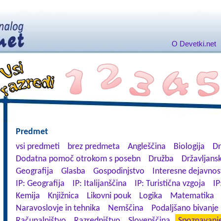
O Devetki.net
Predmet
vsi predmeti
brez predmeta
Angleščina
Biologija
Dn
Dodatna pomoč otrokom s posebn
Družba
Državljansk
Geografija
Glasba
Gospodinjstvo
Interesne dejavnos
IP: Geografija
IP: Italijanščina
IP: Turistična vzgoja
IP
Kemija
Knjižnica
Likovni pouk
Logika
Matematika
Naravoslovje in tehnika
Nemščina
Podaljšano bivanje
Računalništvo
Razredništvo
Slovenščina
Spoznavanje