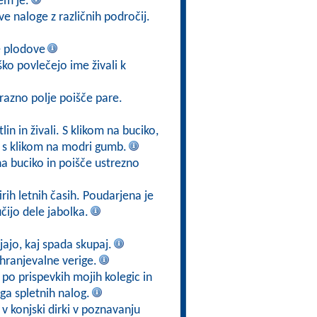
em je.
ve naloge z različnih področij.
e plodove
ško povlečejo ime živali k
razno polje poišče pare.
in in živali. S klikom na buciko,
v s klikom na modri gumb.
na buciko in poišče ustrezno
irih letnih časih. Poudarjena je
ijo dele jabolka.
jajo, kaj spada skupaj.
ehranjevalne verige.
po prispevkih mojih kolegic in
ga spletnih nalog.
v konjski dirki v poznavanju