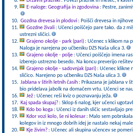
Državni prazniki
: Poveži praznik in mesec, v kater
E-naloge: Geografija in zgodovina
: Pestre, zanimi
Gozdna drevesa in plodovi
: Poišči drevesa in njihov
Gozdne živali
: Učenci poiščejo pare tako. da z mi
ustrezni sličici.
Grajeno okolje - park (pari)
: Učenec s klikom na p
Naloga je narejena po učbeniku DZS Naša ulica 3.
Grajeno okolje - polje
: Učenci poiščejo imena rastl
izberejo ustrezno besedo. Na koncu preverijo rešite
Grajeno okolje - sadovnjak (pari)
: Ućenec klikne 
sličico. Narejeno po učbeniku DZS Naša ulica 3.
Jablana v štirih letnih časih
: Prikazana je jablana v št
bio pridelava jabolk na domačem vrtu. Učenci se nauč
Jež
: Učenec reši kviz o poznavanju ježa.
Kaj spada skupaj?
: Sklop 6 nalog, kjer učenci ugotavl
Kdo bo koga
: Učenci iz danih sličic sestavljajo pr
Kdor vozi kolo, še ni kolesar
: Malo sem pobrskala 
kolegov in iz mnogo dobrih idej je nastalo nekaj male
Kje živim?
: Učenec ali skupina učencev se pomeri 