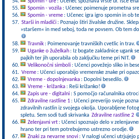
Spomin - ure
: Učenec spoznava vrste ur. Išče ena
Spomin - vozila
: Učenec poimenuje prometna sred
Spomin - vreme
: Učenec igra igro spomin in ob t
Starši in mladiči
: Poznajo štiri živalske družine. Skl
»staršem« in med seboj, toda ne povsem. Ob tem dol
Travnik
: Poimenovanje travniških cvetlic in trav.
Uganke o žuželkah
: Iz bogate zakladnice ugank se
pajkih ter jih uporabila ob zaključku teme pri NIT.
Velikonočni simboli
: Učenci povežejo sliko in bes
Vreme
: Učenci uporabijo vremenske znake pri opaz
Vreme - dopolnjevanka
: Dopolni besedilo.
Vreme - križanka
: Reši križanko!
Zapis ure - digitalni
: S pomočjo računalnika otroci 
Zdravilne rastline 1
: Učenci preverijo svoje pozna
zdravilnih rastlin iz svojega okolja. Uporabljene fot
spletu. Sem sodi tudi skrivanka
Zdravilne rastline 2
Zelenjavni vrt
: Učenci spoznajo delo v zelenjavn
hrano ter pri tem potrebujemo ustrezno orodje.
Znaki za nevarne snovi
: V nalogi učenci utrjujej