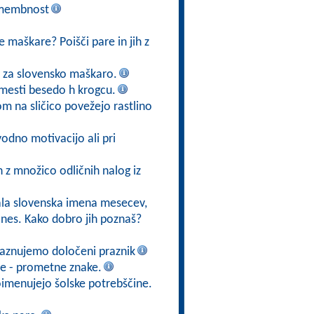
namembnost
 maškare? Poišči pare in jih z
o za slovensko maškaro.
mesti besedo h krogcu.
kom na sličico povežejo rastlino
odno motivacijo ali pri
 z množico odličnih nalog iz
jala slovenska imena mesecev,
danes. Kako dobro jih poznaš?
 praznujemo določeni praznik
re - prometne znake.
Poimenujejo šolske potrebščine.