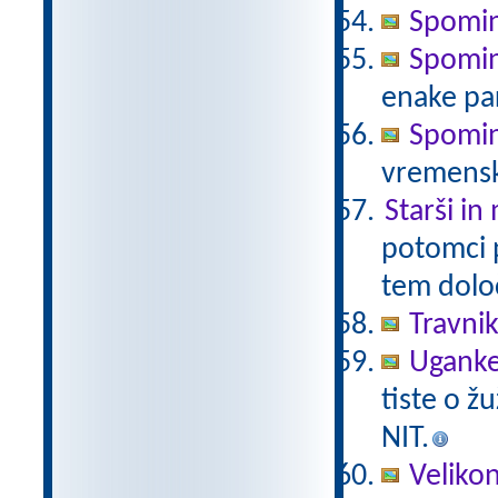
Spomin
Spomin 
enake pa
Spomin
vremensk
Starši in
potomci 
tem določ
Travni
Uganke
tiste o ž
NIT.
Veliko