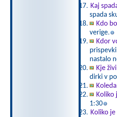
Kaj spad
spada sk
Kdo bo
verige.
Kdor vo
prispevki
nastalo n
Kje živ
dirki v po
Koleda
Koliko 
1:30
Koliko je