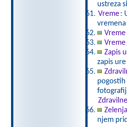
ustreza s
Vreme
: 
vremena 
Vreme 
Vreme 
Zapis u
zapis ure
Zdravil
pogostih 
fotografi
Zdravilne
Zelenja
njem pri