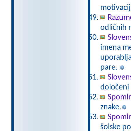
motivacij
Razum
odličnih 
Sloven
imena mes
uporablj
pare.
Slovens
določeni 
Spomin
znake.
Spomin
šolske po