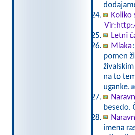
dodajamo
Koliko 
Vir:http:
Letni č
Mlaka
pomen živ
živalskim
na to tem
uganke.
Naravno
besedo. Č
Naravno
imena ras