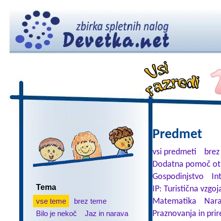
Predmet
vsi predmeti
brez
Dodatna pomoč ot
Gospodinjstvo
In
Tema
IP: Turistična vzgoj
vse teme
brez teme
Matematika
Nara
Bilo je nekoč
Jaz in narava
Praznovanja in prir