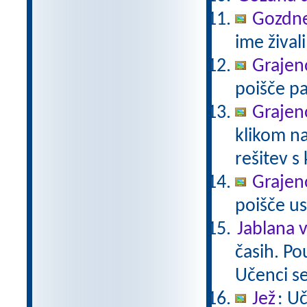
Gozdne 
ime živali
Grajeno
poišče pa
Grajeno
klikom na
rešitev s
Grajeno
poišče us
Jablana v
časih. Po
Učenci se
Jež
: U