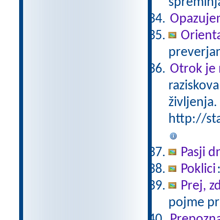
spreminj
Opazuje
Orienta
preverjan
Otrok je 
raziskova
življenja.
http://st
Pasji d
Poklici
Prej, z
pojme pre
Prepoznaj