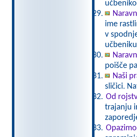
učbeniko
Naravno
ime rastli
v spodnje
učbeniku 
Naravno
poišče pa
Naši pr
sličici. 
Od rojstv
trajanju 
zaporedj
Opazimo