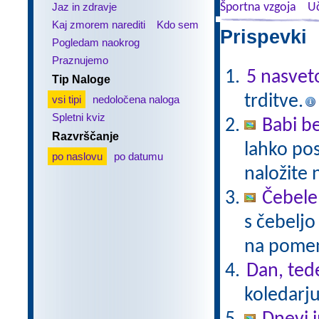
Jaz in zdravje
Športna vzgoja
Uč
Kaj zmorem narediti
Kdo sem
Prispevki 
Pogledam naokrog
Praznujemo
5 nasvet
Tip Naloge
trditve.
vsi tipi
nedoločena naloga
Spletni kviz
Babi be
Razvrščanje
lahko pos
po naslovu
po datumu
naložite 
Čebele
s čebelj
na pomenu
Dan, ted
koledarju