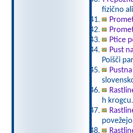
fizično a
Promet
Promet
Ptice p
Pust n
Poišči pa
Pustna
slovensk
Rastlin
h krogcu
Rastlin
povežejo 
Rastlin