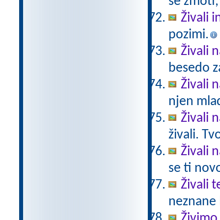
se zmoti,
Živali 
pozimi.
Živali 
besedo za
Živali n
njen mlad
Živali 
živali. T
Živali 
se ti nov
Živali 
neznane b
Živimo