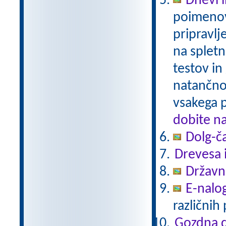
Dnevi 
poimenov
pripravlj
na spletn
testov in
natančno
vsakega 
dobite n
Dolg-č
Drevesa 
Državni
E-nalo
različnih
Gozdna d