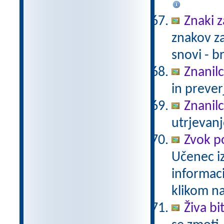
Znaki 
znakov za
snovi - b
Znanil
in prever
Znanil
utrjevanj
Zvok p
Učenec iz
informac
klikom n
Živa bi