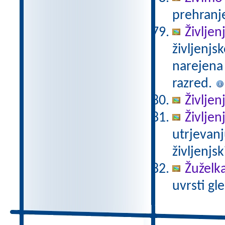
prehranje
Življen
življenjs
narejena
razred.
Življen
Življen
utrjevanj
življenjs
Žuželka
uvrsti gle