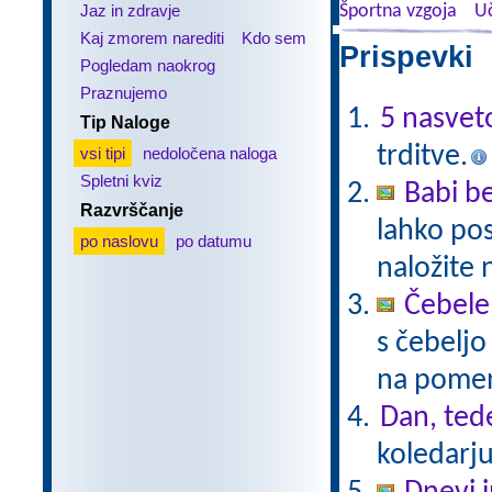
Jaz in zdravje
Športna vzgoja
Uč
Kaj zmorem narediti
Kdo sem
Prispevki 
Pogledam naokrog
Praznujemo
5 nasvet
Tip Naloge
trditve.
vsi tipi
nedoločena naloga
Spletni kviz
Babi be
Razvrščanje
lahko pos
po naslovu
po datumu
naložite 
Čebele
s čebelj
na pomenu
Dan, ted
koledarju