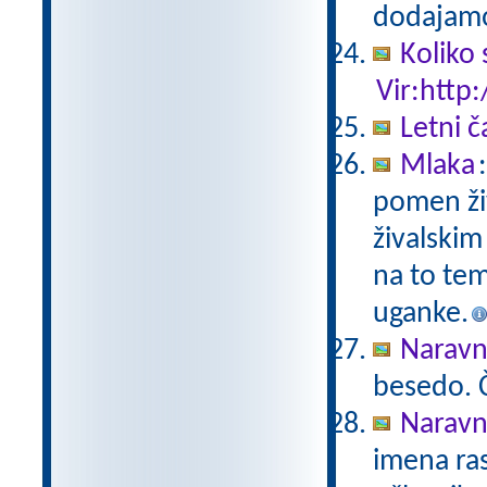
dodajamo
Koliko 
Vir:http:
Letni č
Mlaka
pomen živ
živalskim
na to tem
uganke.
Naravno
besedo. Č
Naravno
imena ras