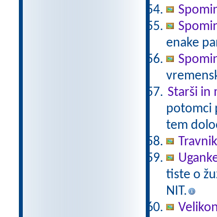
Spomin
Spomin 
enake pa
Spomin
vremensk
Starši in
potomci 
tem določ
Travni
Uganke
tiste o ž
NIT.
Veliko