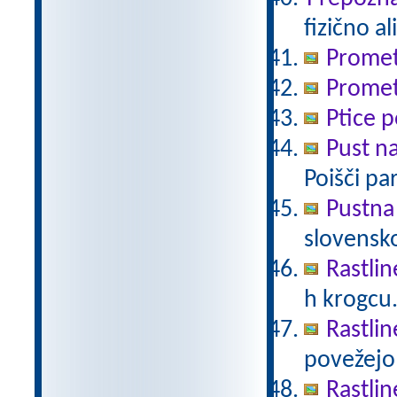
fizično a
Promet
Promet
Ptice p
Pust n
Poišči pa
Pustna
slovensk
Rastlin
h krogcu
Rastlin
povežejo 
Rastlin