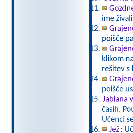
Gozdne 
ime živali
Grajeno
poišče pa
Grajeno
klikom na
rešitev s
Grajeno
poišče us
Jablana v
časih. Po
Učenci se
Jež
: U