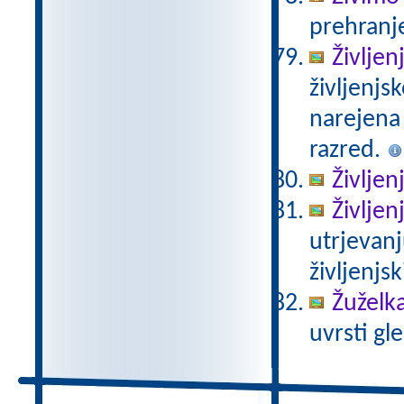
prehranje
Življen
življenjs
narejena
razred.
Življen
Življen
utrjevanj
življenjs
Žuželka
uvrsti gle