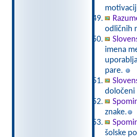
motivacij
Razum
odličnih 
Sloven
imena mes
uporablj
pare.
Slovens
določeni 
Spomin
znake.
Spomin
šolske po