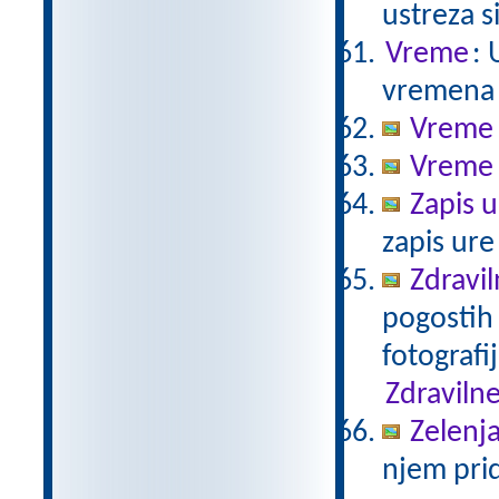
ustreza s
Vreme
: 
vremena 
Vreme 
Vreme 
Zapis u
zapis ure
Zdravil
pogostih 
fotografi
Zdravilne
Zelenja
njem pri