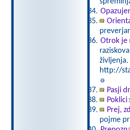
spreminj
Opazuje
Orienta
preverjan
Otrok je 
raziskova
življenja.
http://st
Pasji d
Poklici
Prej, z
pojme pre
Prepoznaj