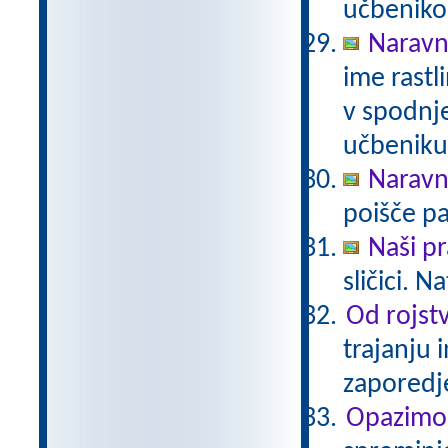
učbeniko
Naravno
ime rastli
v spodnje
učbeniku 
Naravno
poišče pa
Naši pr
sličici. 
Od rojstv
trajanju 
zaporedj
Opazimo