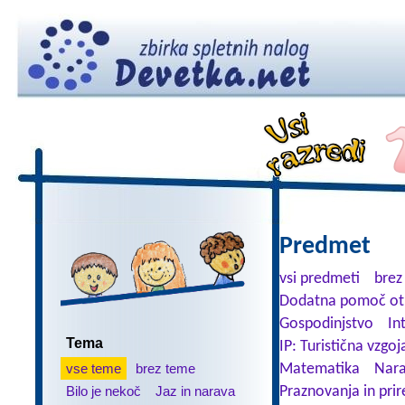
Predmet
vsi predmeti
brez
Dodatna pomoč ot
Gospodinjstvo
In
Tema
IP: Turistična vzgoj
vse teme
brez teme
Matematika
Nara
Bilo je nekoč
Jaz in narava
Praznovanja in prir