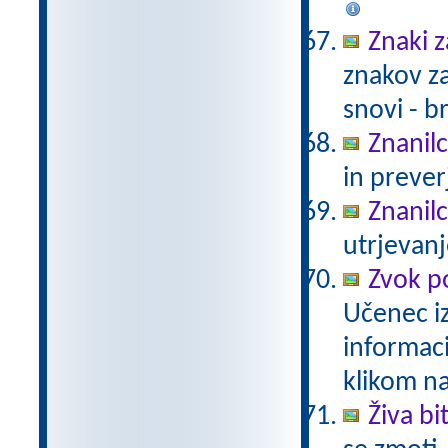
Znaki 
znakov za
snovi - b
Znanil
in prever
Znanil
utrjevanj
Zvok p
Učenec iz
informac
klikom n
Živa bi