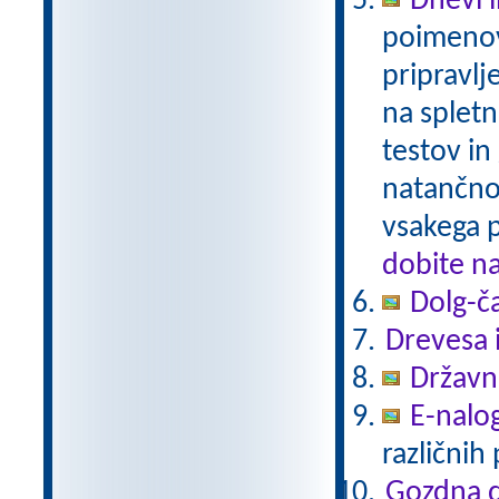
Dnevi 
poimenov
pripravlj
na spletn
testov in
natančno
vsakega 
dobite n
Dolg-č
Drevesa 
Državni
E-nalo
različnih
Gozdna d