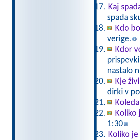
Kaj spad
spada sk
Kdo bo
verige.
Kdor vo
prispevki
nastalo n
Kje živ
dirki v po
Koleda
Koliko 
1:30
Koliko je