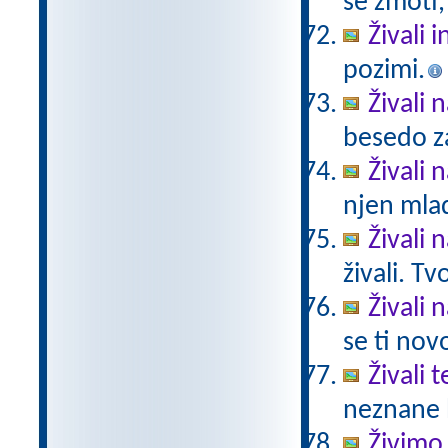
se zmoti,
Živali 
pozimi.
Živali 
besedo za
Živali n
njen mlad
Živali 
živali. T
Živali 
se ti nov
Živali 
neznane b
Živimo