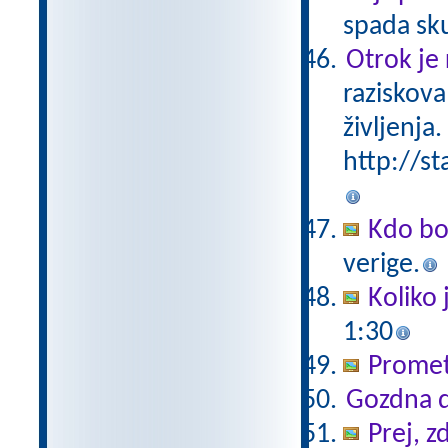
spada sk
Otrok je 
raziskova
življenja.
http://st
Kdo bo
verige.
Koliko 
1:30
Promet
Gozdna d
Prej, z