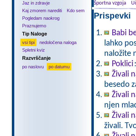
Jaz in zdravje
Športna vzgoja
Uč
Kaj zmorem narediti
Kdo sem
Prispevki 
Pogledam naokrog
Praznujemo
Babi be
Tip Naloge
lahko pos
vsi tipi
nedoločena naloga
Spletni kviz
naložite 
Razvrščanje
Poklici
po naslovu
po datumu
Živali 
besedo za
Živali n
njen mlad
Živali 
živali. T