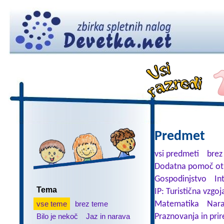
Predmet
vsi predmeti
brez
Dodatna pomoč ot
Gospodinjstvo
In
Tema
IP: Turistična vzgoj
vse teme
brez teme
Matematika
Nara
Bilo je nekoč
Jaz in narava
Praznovanja in prir