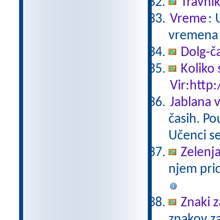
Travni
Vreme
: 
vremena 
Dolg-č
Koliko 
Vir:http:
Jablana v
časih. Po
Učenci se
Zelenja
njem pri
Znaki 
znakov za