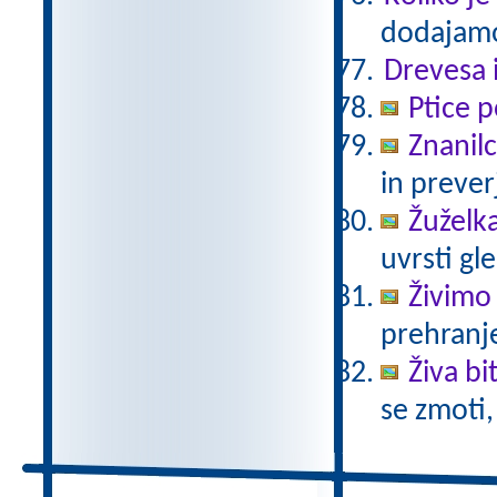
dodajamo
Drevesa 
Ptice p
Znanil
in prever
Žuželka
uvrsti gle
Živimo
prehranje
Živa bi
se zmoti,