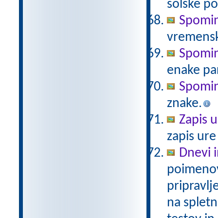
šolske po
Spomin
vremensk
Spomin 
enake pa
Spomin
znake.
Zapis u
zapis ure
Dnevi 
poimenov
pripravlj
na spletn