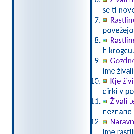
Živali 
se ti nov
Rastlin
povežejo 
Rastlin
h krogcu
Gozdne 
ime živali
Kje živ
dirki v po
Živali 
neznane b
Naravno
ime rastli