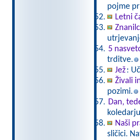
pojme pre
Letni č
Znanil
utrjevanj
5 nasvet
trditve.
Jež
: U
Živali 
pozimi.
Dan, ted
koledarju
Naši pr
sličici. 