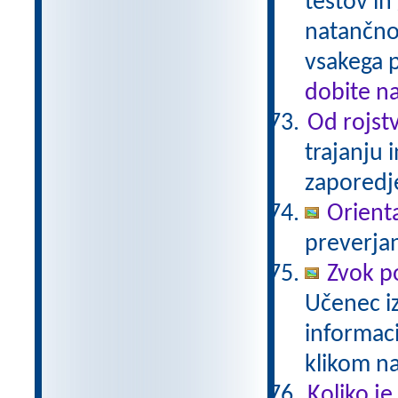
testov in
natančno
vsakega 
dobite n
Od rojstv
trajanju 
zaporedj
Orienta
preverjan
Zvok p
Učenec iz
informac
klikom n
Koliko je