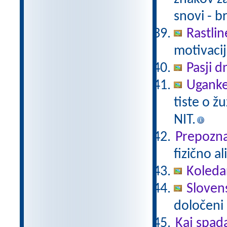
snovi - b
Rastlin
motivacij
Pasji d
Uganke
tiste o ž
NIT.
Prepoznaj
fizično a
Koleda
Slovens
določeni 
Kaj spad