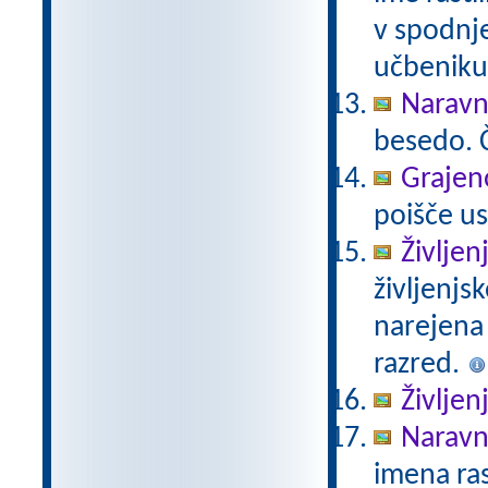
v spodnje
učbeniku 
Naravno
besedo. Č
Grajeno
poišče us
Življen
življenjs
narejena
razred.
Življen
Naravno
imena ras