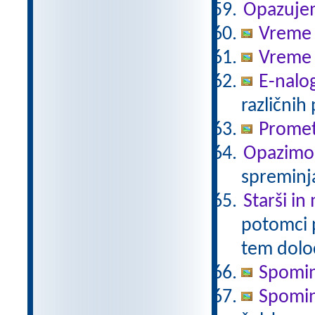
Opazuje
Vreme 
Vreme 
E-nalo
različnih
Promet
Opazimo
spreminj
Starši in
potomci 
tem določ
Spomin
Spomin