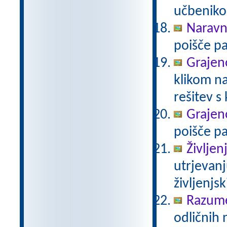
učbeniko
Naravno
poišče pa
Grajeno
klikom na
rešitev s
Grajeno
poišče pa
Življen
utrjevanj
življenjs
Razum
odličnih 