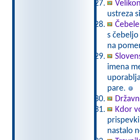
Veliko
ustreza s
Čebele
s čebelj
na pomenu
Sloven
imena mes
uporablj
pare.
Državni
Kdor vo
prispevki
nastalo n