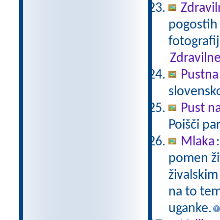
Zdravil
pogostih 
fotografi
Zdravilne
Pustna
slovensk
Pust n
Poišči pa
Mlaka
pomen živ
živalskim
na to tem
uganke.