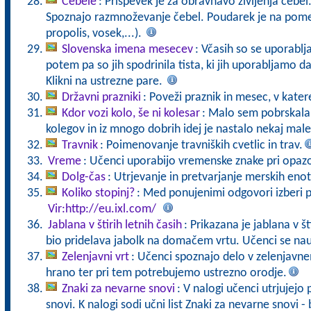
Čebele
: Prispevek je za obravnavo življenja čebel
Spoznajo razmnoževanje čebel. Poudarek je na pomen
propolis, vosek,...).
Slovenska imena mesecev
: Včasih so se uporabl
potem pa so jih spodrinila tista, ki jih uporabljamo 
Klikni na ustrezne pare.
Državni prazniki
: Poveži praznik in mesec, v kater
Kdor vozi kolo, še ni kolesar
: Malo sem pobrskala 
kolegov in iz mnogo dobrih idej je nastalo nekaj male
Travnik
: Poimenovanje travniških cvetlic in trav.
Vreme
: Učenci uporabijo vremenske znake pri opaz
Dolg-čas
: Utrjevanje in pretvarjanje merskih enot
Koliko stopinj?
: Med ponujenimi odgovori izberi p
Vir:http://eu.ixl.com/
Jablana v štirih letnih časih
: Prikazana je jablana v št
bio pridelava jabolk na domačem vrtu. Učenci se nauč
Zelenjavni vrt
: Učenci spoznajo delo v zelenjavn
hrano ter pri tem potrebujemo ustrezno orodje.
Znaki za nevarne snovi
: V nalogi učenci utrjujej
snovi. K nalogi sodi učni list Znaki za nevarne snovi - 