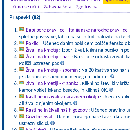
Učimo se učiti
Zabavna šola
Zgodovina
Prispevki (82)
Babi bere pravljice - Italijanske narodne pravljice
spletne povezave, lahko pa si jih tudi naložite na tele
Poklici
: Učenec danim poklicem poišče žensko ob
Živali na kmetiji
: Izberi žival, klikni na buciko in 
Živali na kmetiji - pari
: Na sliki je odrasla žoval. 
Poišči ustrezen par.
Živali na kmetiji - spomin
: Na 20 kartivah so naris
je, da poiščeš samico in njenega mladička-.
Živali na kmetiji -križanka
: Klikni na številki v kr
kamor vpišeš iskano besedo, in klikneš OK.
Rastline in živali v naravnem okolju
: Učenci s kli
ali žival z njenim okoljem.
Rastline in živali naših gozdov
: Učenec pravilno u
Gozdne živali
: Učenci poiščejo pare tako. da z mi
ustrezni sličici.