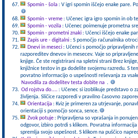
Spomin - šola
: V igri spomin iščejo enake pare. 
Spomin - vreme
: Učenec igra igro spomin in ob t
Spomin - vozila
: Učenec poimenuje prometna sred
Spomin - prometni znaki
: Učenci iščejo enake pa
Zapis ure - digitalni
: S pomočjo računalnika otroci 
Dnevi in meseci
: Učenci s pomočjo pripravljenih 
razporeditev dnevov in mesecev. Vaje so pripravljen
knjige. Če ste registrirani na spletni strani Brez knjig
knjižnice testov in ga dodelite svojemu razredu. S t
povratno informacijo o uspešnosti reševanja za vs
Navodila za dodelitev testa dobite na
.
Od rojstva do....
: Učenec si izoblikuje predstavo o z
življenja. Sličice razporedi v pravilno časovno zapore
Orientacija
: Kviz je primeren za utrjevanje, ponavl
orientaciji s pomočjo sonca, sence.
Zvok potuje
: Pripravljena so vprašanja in ponuje
odgovor, izbiro potrdi s klikom. Povratna informacij
spremlja svojo uspešnost. S klikom na puščico napre