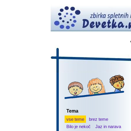
Tema
vse teme
brez teme
Bilo je nekoč
Jaz in narava