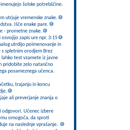
Poimenujejo šolske potrebščine.
em utrjuje vremenske znake.
stva. Išče enake pare.
re - prometne znake.
osvojijo zapis ure npr. 3:15
nalog utrdijo poimenovanje in
e s spletnim orodjem Brez
e, lahko test vzamete iz javne
em pridobite zelo natančno
akega posameznega učenca.
ačetku, trajanju in koncu
dje.
jaje ali preverjanje znanja o
ni odgovori. Učenec izbere
a mu omogoča, da sproti
duje na naslednje vprašanje.