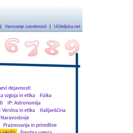
|
Varovanje zasebnosti
|
Učiteljska.net
evi dejavnosti
a vzgoja in etika
Fizika
ti
IP: Astronomija
: Verstva in etika
Italijanščina
Naravoslovje
Praznovanja in prireditve
 okolja
Športna vzgoja