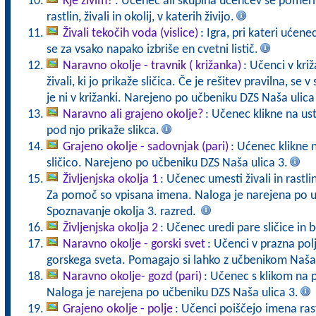
Kje živim?
: Učenec ali skupina učencev se pomeri 
rastlin, živali in okolij, v katerih živijo.
Živali tekočih voda (vislice)
: Igra, pri kateri ućen
se za vsako napako izbriše en cvetni listič.
Naravno okolje - travnik ( križanka)
: Učenci v križ
živali, ki jo prikaže sličica. Če je rešitev pravilna, se v
je ni v križanki. Narejeno po učbeniku DZS Naša ulica
Naravno ali grajeno okolje?
: Učenec klikne na us
pod njo prikaže slikca.
Grajeno okolje - sadovnjak (pari)
: Ućenec klikne 
sličico. Narejeno po učbeniku DZS Naša ulica 3.
Življenjska okolja 1
: Učenec umesti živali in rastli
Za pomoč so vpisana imena. Naloga je narejena po u
Spoznavanje okolja 3. razred.
Življenjska okolja 2
: Učenec uredi pare sličice in b
Naravno okolje - gorski svet
: Učenci v prazna polj
gorskega sveta. Pomagajo si lahko z učbenikom Naša 
Naravno okolje- gozd (pari)
: Učenec s klikom na 
Naloga je narejena po učbeniku DZS Naša ulica 3.
Grajeno okolje - polje
: Učenci poiščejo imena rastl