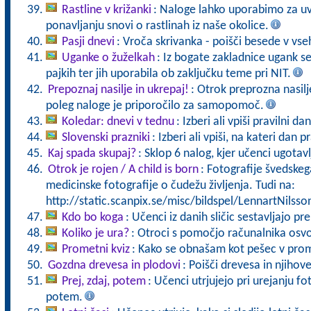
Rastline v križanki
: Naloge lahko uporabimo za uv
ponavljanju snovi o rastlinah iz naše okolice.
Pasji dnevi
: Vroča skrivanka - poišči besede v vs
Uganke o žuželkah
: Iz bogate zakladnice ugank se
pajkih ter jih uporabila ob zaključku teme pri NIT.
Prepoznaj nasilje in ukrepaj!
: Otrok preprozna nasilje
poleg naloge je priporočilo za samopomoč.
Koledar: dnevi v tednu
: Izberi ali vpiši pravilni da
Slovenski prazniki
: Izberi ali vpiši, na kateri dan
Kaj spada skupaj?
: Sklop 6 nalog, kjer učenci ugotavl
Otrok je rojen / A child is born
: Fotografije švedske
medicinske fotografije o čudežu življenja. Tudi na:
http://static.scanpix.se/misc/bildspel/LennartNilsso
Kdo bo koga
: Učenci iz danih sličic sestavljajo pr
Koliko je ura?
: Otroci s pomočjo računalnika osvoj
Prometni kviz
: Kako se obnašam kot pešec v pro
Gozdna drevesa in plodovi
: Poišči drevesa in njihov
Prej, zdaj, potem
: Učenci utrjujejo pri urejanju fo
potem.