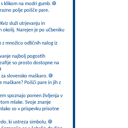
v s klikom na modri gumb.
razno polje poišče pare.
 Kviz služi utrjevanju in
h okolij. Narejen je po učbeniku
 z množico odličnih nalog iz
vanje najbolj pogostih
ografije so prosto dostopne na
o za slovensko maškaro.
 maškare? Poišči pare in jih z
tem spoznajo pomen življenja v
svetom mlake. Svoje znanje
mlako so v prispevku prisotne
edo, ki ustreza simbolu.