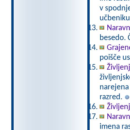
v spodnje
učbeniku 
Naravno
besedo. Č
Grajeno
poišče us
Življen
življenjs
narejena
razred.
Življen
Naravno
imena ras