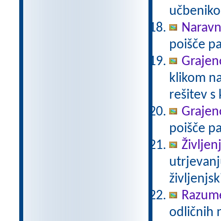
učbeniko
Naravno
poišče pa
Grajeno
klikom na
rešitev s
Grajeno
poišče pa
Življen
utrjevanj
življenjs
Razum
odličnih 