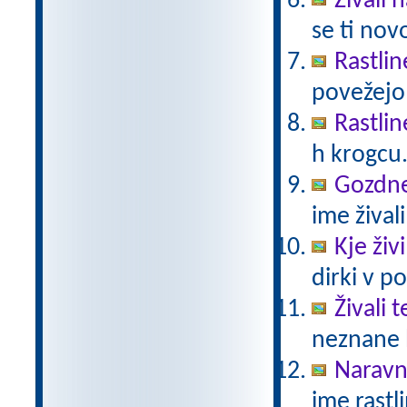
Živali 
se ti nov
Rastlin
povežejo 
Rastlin
h krogcu
Gozdne 
ime živali
Kje živ
dirki v po
Živali 
neznane b
Naravno
ime rastli