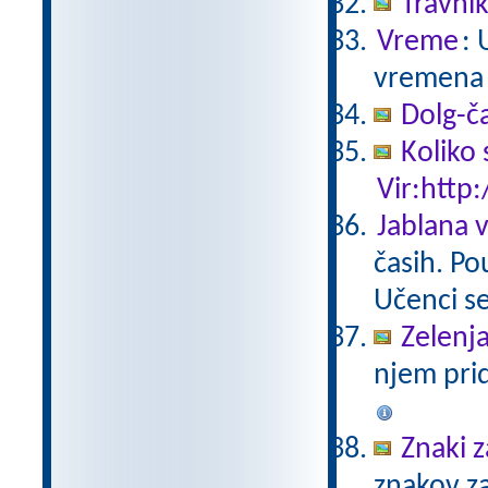
Travni
Vreme
: 
vremena 
Dolg-č
Koliko 
Vir:http:
Jablana v
časih. Po
Učenci se
Zelenja
njem pri
Znaki 
znakov za