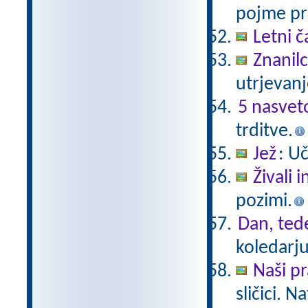
pojme pre
Letni č
Znanil
utrjevanj
5 nasvet
trditve.
Jež
: U
Živali 
pozimi.
Dan, ted
koledarju
Naši pr
sličici. 