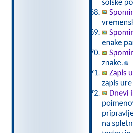
šolske po
Spomin
vremensk
Spomin 
enake pa
Spomin
znake.
Zapis u
zapis ure
Dnevi 
poimenov
pripravlj
na spletn