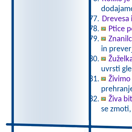
dodajamo
Drevesa 
Ptice p
Znanil
in prever
Žuželka
uvrsti gle
Živimo
prehranje
Živa bi
se zmoti,