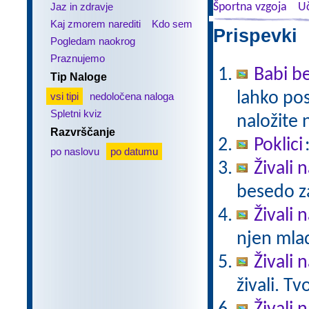
Jaz in zdravje
Športna vzgoja
Uč
Kaj zmorem narediti
Kdo sem
Prispevki 
Pogledam naokrog
Praznujemo
Babi be
Tip Naloge
lahko pos
vsi tipi
nedoločena naloga
Spletni kviz
naložite 
Razvrščanje
Poklici
po naslovu
po datumu
Živali 
besedo za
Živali n
njen mlad
Živali 
živali. T