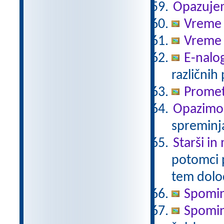
Opazuje
Vreme 
Vreme 
E-nalo
različnih
Promet
Opazimo
spreminj
Starši in
potomci 
tem določ
Spomin
Spomin