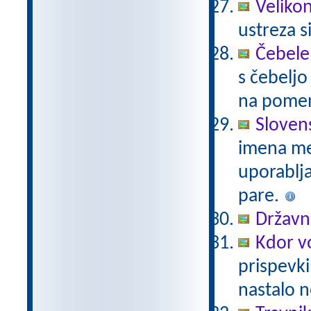
Veliko
ustreza s
Čebele
s čebelj
na pomenu
Sloven
imena mes
uporablj
pare.
Državni
Kdor vo
prispevki
nastalo n