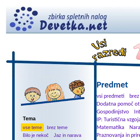
Predmet
vsi predmeti
brez
Dodatna pomoč ot
Gospodinjstvo
In
Tema
IP: Turistična vzgoj
vse teme
brez teme
Matematika
Nara
Bilo je nekoč
Jaz in narava
Praznovanja in prir