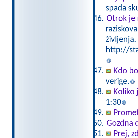
spada sk
Otrok je 
raziskova
življenja.
http://st
Kdo bo
verige.
Koliko 
1:30
Promet
Gozdna d
Prej, z