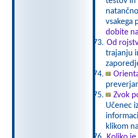
testov in
natančno
vsakega 
dobite n
Od rojstv
trajanju 
zaporedj
Orienta
preverjan
Zvok p
Učenec iz
informac
klikom n
Koliko je