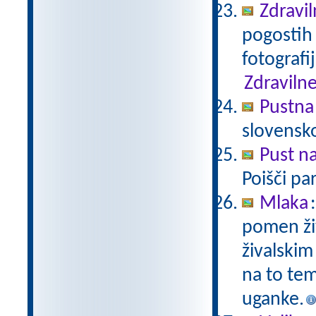
Zdravil
pogostih 
fotografi
Zdravilne
Pustna
slovensk
Pust n
Poišči pa
Mlaka
pomen živ
živalskim
na to tem
uganke.