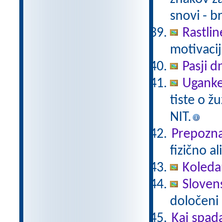
snovi - b
Rastlin
motivacij
Pasji d
Uganke
tiste o ž
NIT.
Prepoznaj
fizično a
Koleda
Slovens
določeni 
Kaj spad