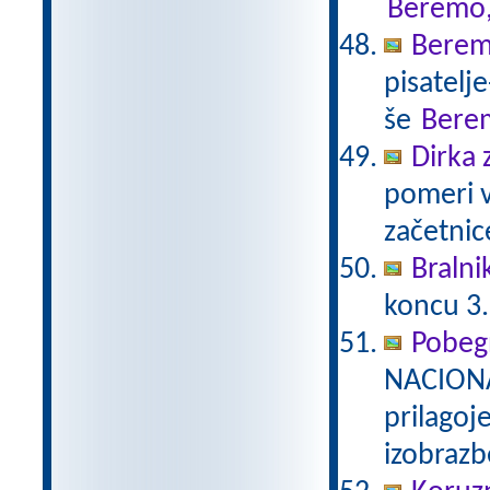
Beremo,
Berem
pisatelj
še
Bere
Dirka 
pomeri v
začetnic
Bralni
koncu 3.
Pobeg
NACIONA
prilagoj
izobraz