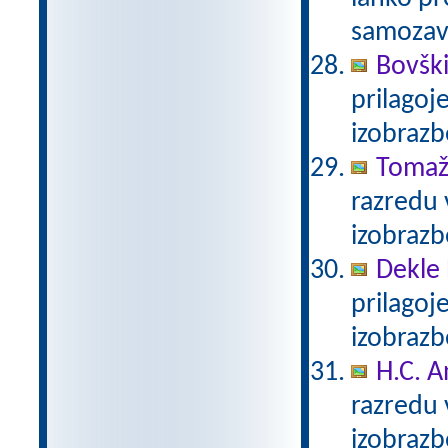
samozave
Bovški
prilagoj
izobraz
Tomaž
razredu 
izobraz
Dekle 
prilagoj
izobraz
H.C. A
razredu 
izobraz