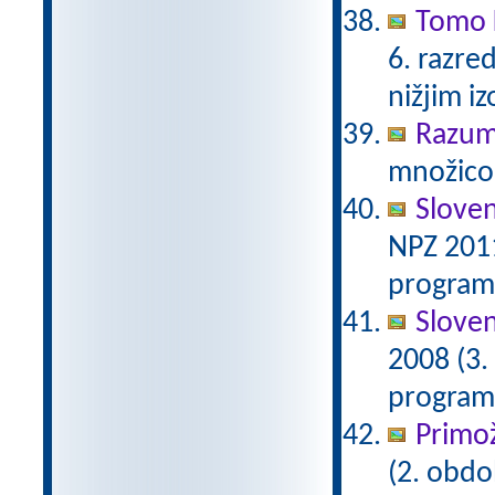
Tomo K
6. razre
nižjim i
Razum
množico 
Sloven
NPZ 2011
programu
Sloven
2008 (3.
programu
Primož
(2. obdo