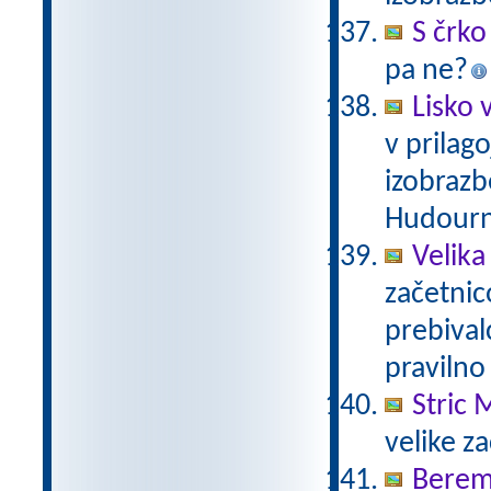
S črko 
pa ne?
Lisko v
v prilag
izobrazb
Hudourn
Velika
začetnic
prebivalc
pravilno
Stric 
velike z
Berem