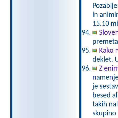
Pozablje
in animi
15.10 mi
Slove
premetan
Kako m
deklet. 
Z eni
namenje
je sesta
besed al
takih na
skupino