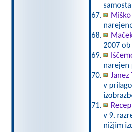
samostal
Miško 
narejen
Maček
2007 ob 
Iščem
narejen 
Janez 
v prilag
izobraz
Recept
v 9. raz
nižjim i