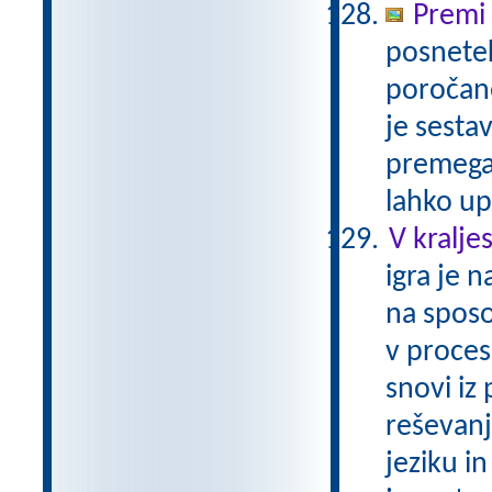
Premi 
posnetek
poročane
je sesta
premega 
lahko up
V kralje
igra je 
na sposo
v proces
snovi iz
reševanj
jeziku i