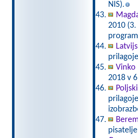
NIS).
Magda 
2010 (3.
programu
Latvij
prilagoj
Vinko 
2018 v 6
Poljsk
prilagoj
izobraz
Berem
pisatelj