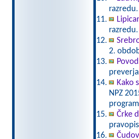
razredu.
Lipica
razredu.
Srebro
2. obdo
Povodn
preverja
Kako s
NPZ 2015
program
Črke d-
pravopis
Čudov