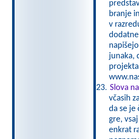
predstav
branje i
v razred
dodatne 
napišejo
junaka, 
projekta
www.nasa
Slova na 
včasih z
da se je
gre, vsaj
enkrat r