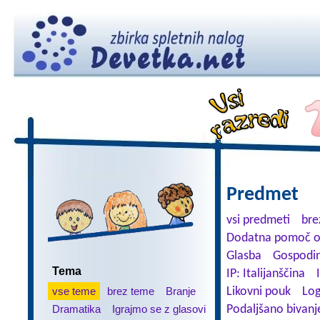
Predmet
vsi predmeti
bre
Dodatna pomoč o
Glasba
Gospodin
Tema
IP: Italijanščina
vse teme
brez teme
Branje
Likovni pouk
Log
Dramatika
Igrajmo se z glasovi
Podaljšano bivanj