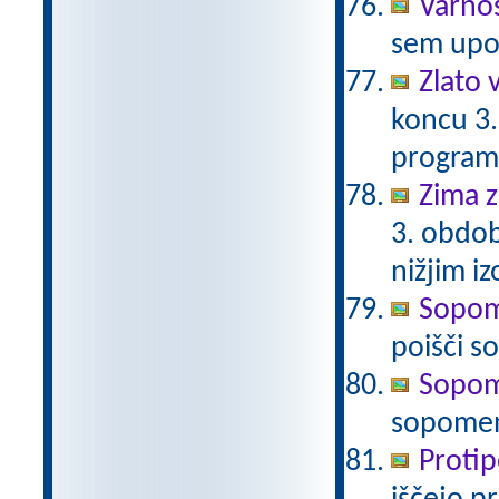
Varnos
sem upor
Zlato 
koncu 3.
program
Zima z
3. obdob
nižjim i
Sopome
poišči 
Sopome
sopomen
Protip