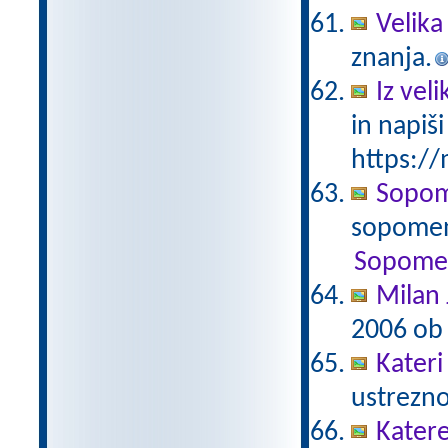
Velika
znanja.
Iz vel
in napiš
https://
Sopome
sopomen
Sopome
Milan 
2006 ob 
Kateri
ustrezno
Kater