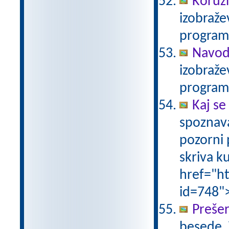
Koruz
izobraže
program
Navodi
izobraže
program
Kaj se
spoznava
pozorni 
skriva k
href="ht
id=748"
Preše
besede. 