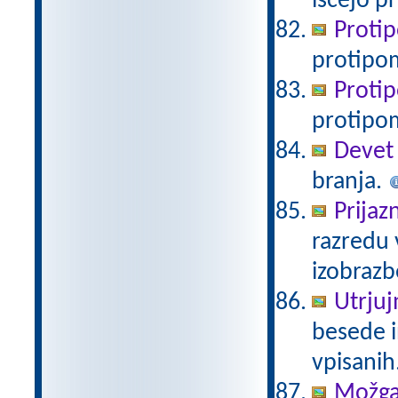
iščejo 
Protip
protipo
Protip
protipo
Devet 
branja.
Prijaz
razredu 
izobraz
Utrjuj
besede in
vpisanih
Možgan