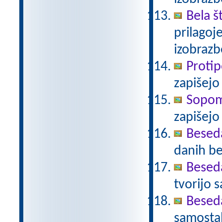
Bela š
prilagoj
izobraz
Proti
zapišej
Sopo
zapišej
Beseda
danih be
Beseda
tvorijo 
Beseda
samostal