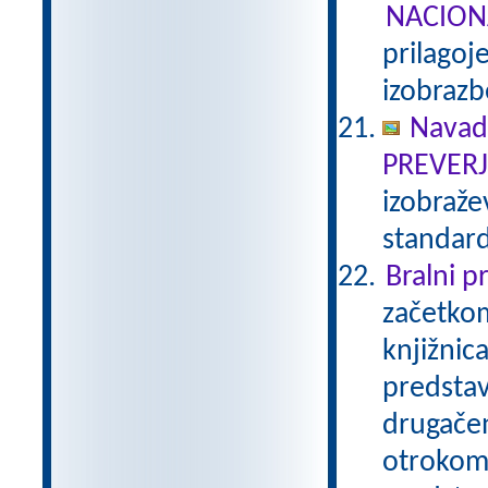
NACION
prilagoj
izobraz
Navadn
PREVER
izobraže
standar
Bralni 
začetkom
knjižnic
predstav
drugačen
otrokom 