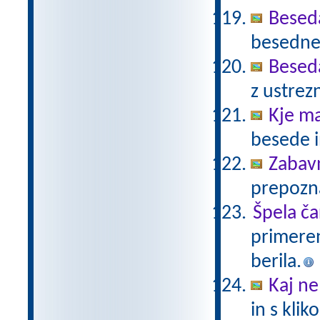
Beseda
besedne 
Beseda
z ustrez
Kje ma
besede i
Zabav
prepozn
Špela ča
primeren
berila.
Kaj ne
in s kli