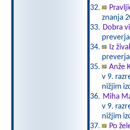
Pravlj
znanja 2
Dobra vi
preverja
Iz živ
preverja
Anže K
v 9. raz
nižjim i
Miha Ma
v 9. raz
nižjim i
Po žel