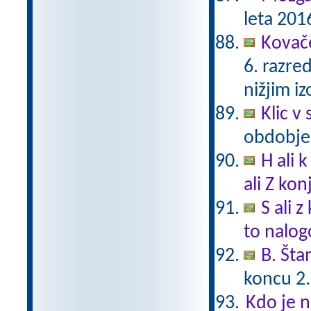
leta 201
Kovač
6. razre
nižjim i
Klic v 
obdobje
H ali 
ali Z ko
S ali 
to nalogo
B. Št
koncu 2.
Kdo je n