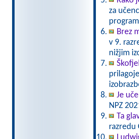
Kako j
za učenc
program
Brez 
v 9. raz
nižjim 
Škofje
prilagoj
izobraz
Je uče
NPZ 2021
Ta gla
razredu 
Ludwi