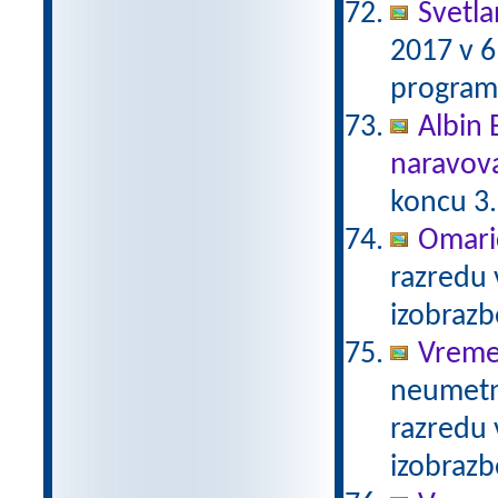
Svetl
2017 v 6
program
Albin 
naravov
koncu 3.
Omari
razredu 
izobraz
Vreme
neumetno
razredu 
izobraz