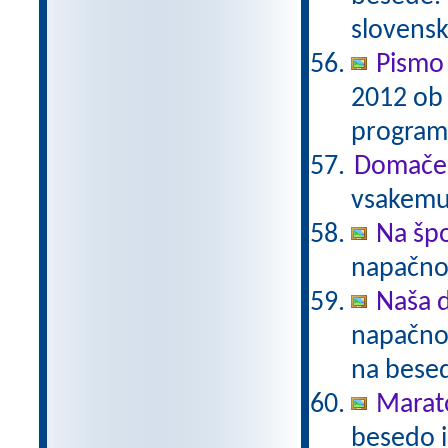
slovens
Pismo
2012 ob 
program
Domače 
vsakemu 
Na šp
napačno
Naša 
napačno 
na bese
Marat
besedo i