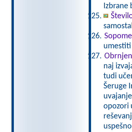
Izbrane 
Števil
samostal
Sopome
umestiti
Obrnjen
naj izva
tudi uče
Šeruge I
uvajanje 
opozori 
reševanja
uspešno