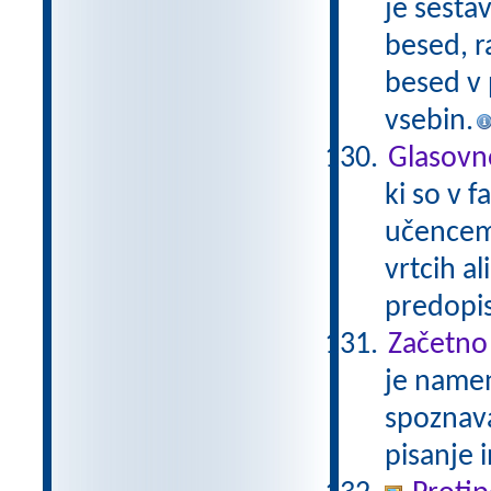
je sesta
besed, r
besed v 
vsebin.
Glasovn
ki so v 
učencem 
vrtcih al
predopi
Začetno
je namen
spoznava
pisanje 