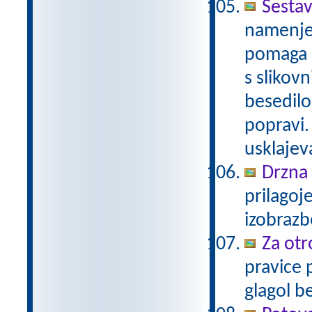
Sesta
namenjen
pomaga u
s slikov
besedilo
popravi.
usklajev
Drzna 
prilagoj
izobraz
Za otr
pravice 
glagol b