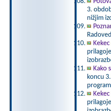
Potova
3. obdob
nižjim i
Poznam
Radovedn
Kekec
prilagoj
izobraz
Kako s
koncu 3.
program
Kekec
prilagoj
izobraz