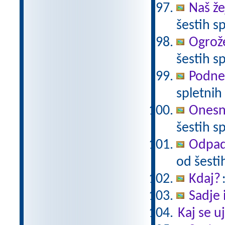
Naš že
šestih sp
Ogrože
šestih sp
Podneb
spletnih 
Onesna
šestih sp
Odpadk
od šestih
Kdaj?
Sadje 
Kaj se 