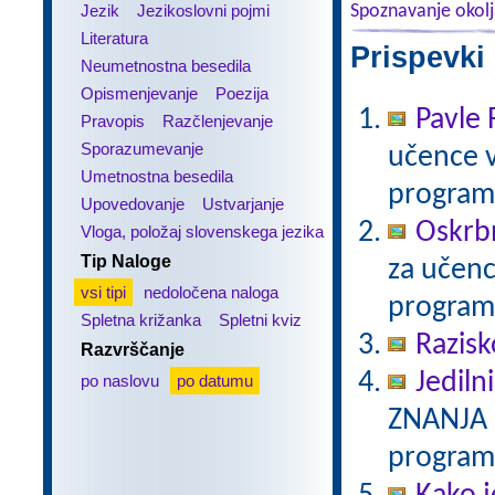
Jezik
Jezikoslovni pojmi
Spoznavanje okol
Literatura
Prispevki
Neumetnostna besedila
Opismenjevanje
Poezija
Pavle 
Pravopis
Razčlenjevanje
Sporazumevanje
učence v
Umetnostna besedila
program
Upovedovanje
Ustvarjanje
Oskrbn
Vloga, položaj slovenskega jezika
Tip Naloge
za učenc
vsi tipi
nedoločena naloga
program
Spletna križanka
Spletni kviz
Razisk
Razvrščanje
Jedilni
po naslovu
po datumu
ZNANJA 2
program