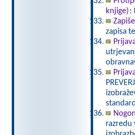
Proti
knjige)
:
Zapiše
zapisa te
Prijav
utrjevan
obravnav
Prijav
PREVERJ
izobraže
standar
Nogom
razredu 
izobraz