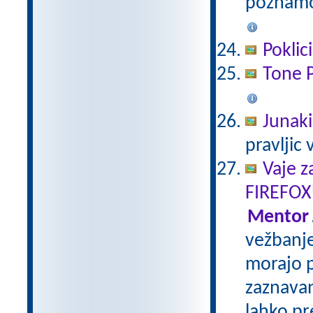
poznamo
Poklici
Tone P
Junaki 
pravljic 
Vaje z
FIREFOX
Mentor
vežbanje
morajo p
zaznavan
lahko pr