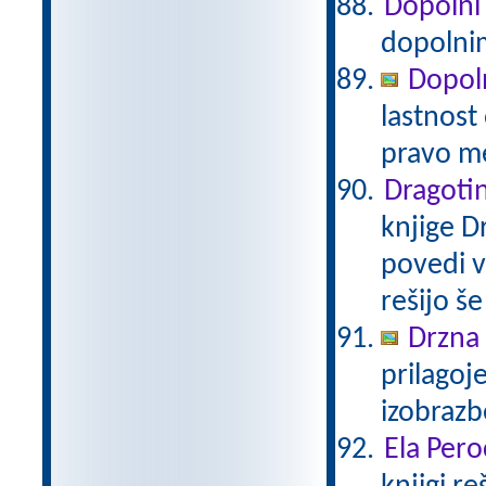
Dopolni
dopolni
Dopol
lastnost
pravo m
Dragotin
knjige Dr
povedi v
rešijo še
Drzna 
prilagoj
izobraz
Ela Pero