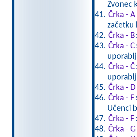
Zvonec k
Črka - A
začetku 
Črka - B
Črka - C
uporablj
Črka - Č
uporablj
Črka - D
Črka - E
Učenci b
Črka - F
Črka - G