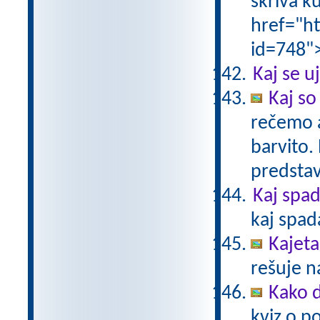
skriva k
href="ht
id=748"
Kaj se 
Kaj so
rečemo 
barvito.
predstavi
Kaj spa
kaj spad
Kajet
rešuje n
Kako 
kviz o p