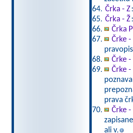
Črka - Z
Črka - Ž
Črka P
Črke -
pravopis
Črke - 
Črke -
poznavan
prepozna
prava čr
Črke -
zapisane
ali v.