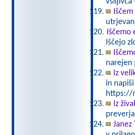
vsiljivca
Iščem 
utrjevan
Iščemo
Iščejo z
Iščem
narejen 
Iz vel
in napiš
https://
Iz živ
preverja
Janez 
v prilag