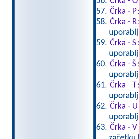
Črka - O
Črka - P
Črka - R
uporablj
Črka - S
uporablj
Črka - Š
uporablj
Črka - T
uporablj
Črka - U
uporablj
Črka - V
začetku 