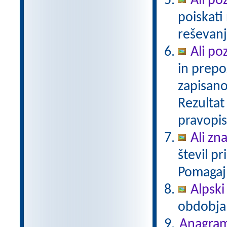
Ali po
poiskati
reševan
Ali po
in prepo
zapisano
Rezultat 
pravopis
Ali zn
števil p
Pomagaj
Alpski 
obdobja
Anagram