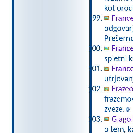
kot orod
Franc
odgovar
Prešerno
France
spletni 
France
utrjevan
Frazeo
frazemo
zveze.
Glagol
o tem, k