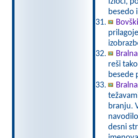
Izloči, 
besedo i
Bovški
prilagoj
izobraz
Bralna
reši tak
besede p
Bralna
težavami
branju. 
navodilo.
desni st
imenovan