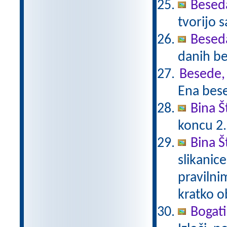
Beseda
tvorijo 
Beseda
danih be
Besede, 
Ena bese
Bina 
koncu 2
Bina Š
slikanic
pravilni
kratko 
Bogat