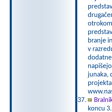
predstav
drugačen
otrokom 
predstav
branje i
v razred
dodatne 
napišejo
junaka, 
projekta
www.nasa
Bralni
koncu 3.