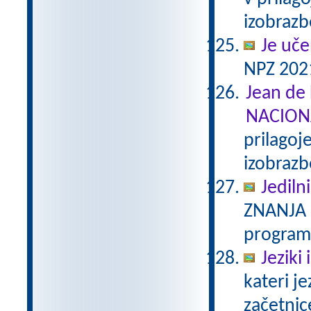
izobraz
Je uče
NPZ 2021
Jean de 
NACION
prilagoj
izobraz
Jedilni
ZNANJA 2
program
Jeziki
kateri je
začetnic