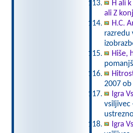
H ali 
ali Z ko
H.C. A
razredu 
izobraz
Hiše, 
pomanjš
Hitros
2007 ob 
Igra Vs
vsiljivec
ustrezno 
Igra Vs