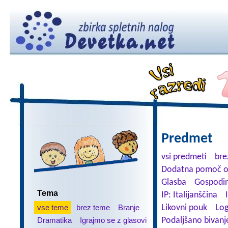
Predmet
vsi predmeti
bre
Dodatna pomoč o
Glasba
Gospodin
Tema
IP: Italijanščina
vse teme
brez teme
Branje
Likovni pouk
Log
Dramatika
Igrajmo se z glasovi
Podaljšano bivanj