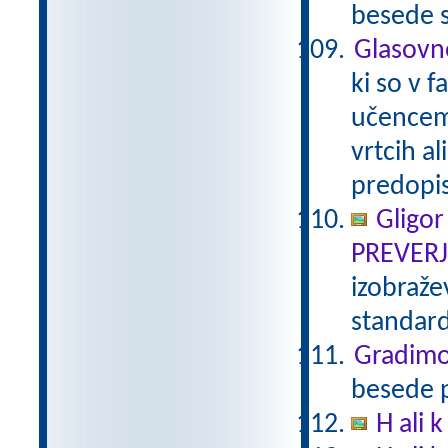
besede s
Glasovn
ki so v 
učencem 
vrtcih al
predopi
Gligor
PREVER
izobraže
standar
Gradimo
besede p
H ali k