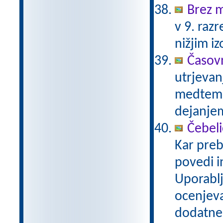
Brez 
v 9. raz
nižjim 
Časov
utrjevan
medtem k
dejanje
Čebeli
Kar pre
povedi i
Uporablj
ocenjeva
dodatnem