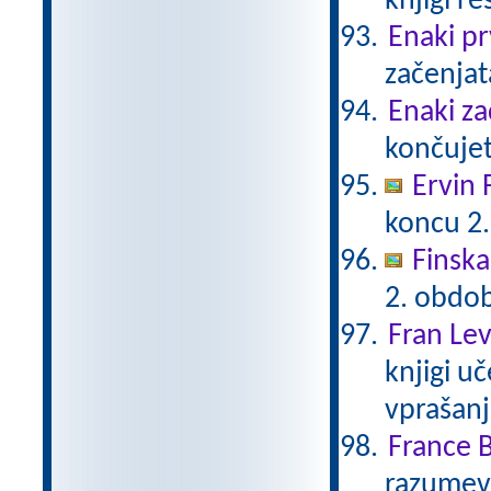
knjigi re
Enaki pr
začenjata
Enaki za
končujeta
Ervin 
koncu 2.
Finska
2. obdob
Fran Lev
knjigi u
vprašanj
France B
razumeva