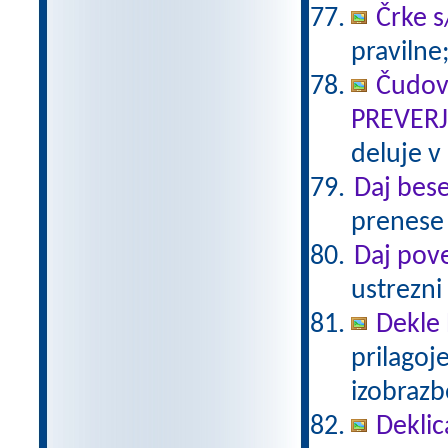
Črke s
pravilne;
Čudov
PREVER
deluje v
Daj bese
prenese k
Daj pove
ustrezni s
Dekle 
prilagoj
izobraz
Deklic