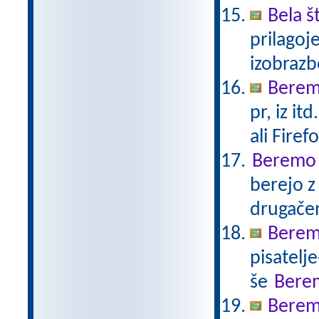
Bela š
prilagoj
izobraz
Berem 
pr, iz i
ali Firefo
Beremo n
berejo z
drugače
Berem
pisatelj
še
Bere
Berem