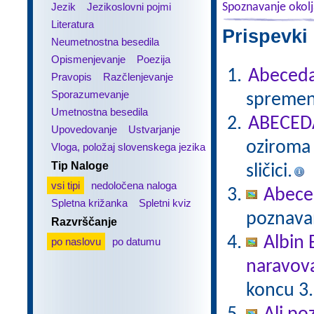
Jezik
Jezikoslovni pojmi
Spoznavanje okol
Literatura
Prispevki
Neumetnostna besedila
Opismenjevanje
Poezija
Abeced
Pravopis
Razčlenjevanje
Sporazumevanje
spremeni
Umetnostna besedila
ABECEDA
Upovedovanje
Ustvarjanje
oziroma 
Vloga, položaj slovenskega jezika
Tip Naloge
sličici.
vsi tipi
nedoločena naloga
Abece
Spletna križanka
Spletni kviz
poznavan
Razvrščanje
Albin 
po naslovu
po datumu
naravov
koncu 3.