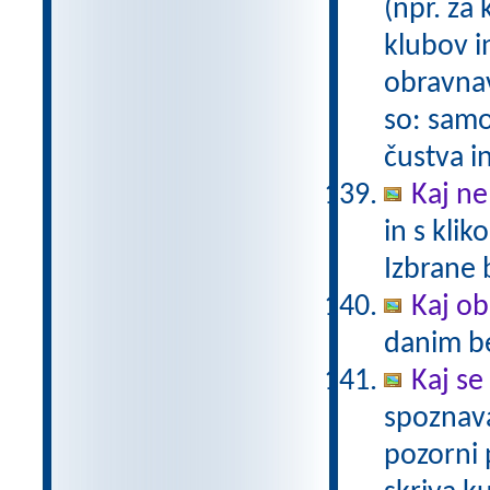
(npr. za 
klubov i
obravnav
so: samo
čustva i
Kaj ne
in s kli
Izbrane 
Kaj ob
danim b
Kaj se
spoznava
pozorni 