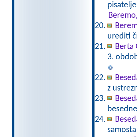
pisatelj
Beremo,
Berem
urediti 
Berta 
3. obdob
Beseda
z ustrez
Beseda
besedne 
Beseda
samostal