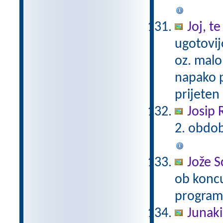
Joj, t
ugotovij
oz. malo
napako p
prijeten 
Josip R
2. obdob
Jože S
ob koncu
programu
Junaki 