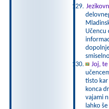
Jezikovn
delovneg
Mladinsk
Učencu o
informac
dopolnje
smiselno
Joj, t
učencem 
tisto ka
konca dr
vajami n
lahko še