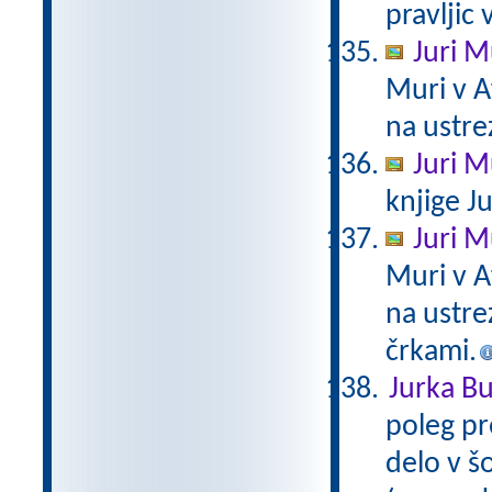
pravljic 
Juri M
Muri v A
na ustre
Juri M
knjige Ju
Juri M
Muri v A
na ustre
črkami.
Jurka Bu
poleg pr
delo v š