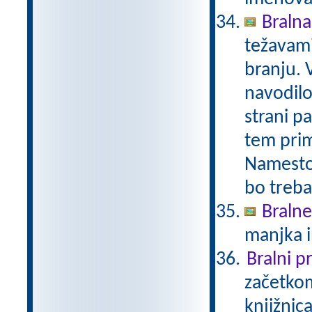
Bralna 
težavami
branju. 
navodilo.
strani pa
tem prime
Namesto 
bo treba
Bralne
manjka i
Bralni 
začetkom
knjižnic