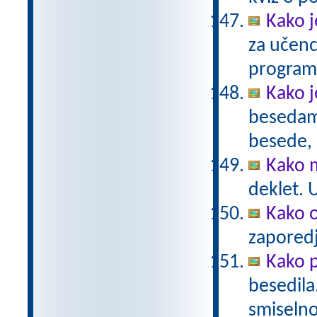
Kako j
za učenc
program
Kako j
besedama
besede, 
Kako m
deklet. 
Kako o
zaporedj
Kako 
besedila
smiselno