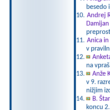
besedo i
Andrej R
Damijan
preprost
Anica in
v pravil
Anket
na vpraš
Anže K
v 9. raz
nižjim i
B. Št
koncu 2.