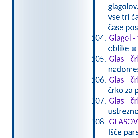
glagolov.
vse tri č
čase po
Glagol -
oblike
Glas - č
nadomesti
Glas - č
črko za p
Glas - č
ustrezno
GLASOVI 
Išče pare