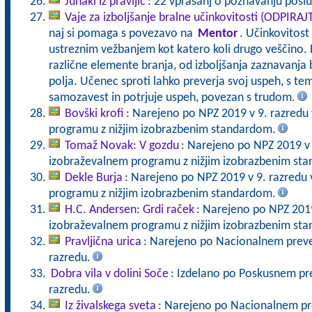
Junaki iz pravljic
: 22 vprašanj o poznavanju posluš
Vaje za izboljšanje bralne učinkovitosti (ODPIRA
naj si pomaga s povezavo na
Mentor
. Učinkovitost
ustreznim vežbanjem kot katero koli drugo veščino. 
različne elemente branja, od izboljšanja zaznavanja 
polja. Učenec sproti lahko preverja svoj uspeh, s tem
samozavest in potrjuje uspeh, povezan s trudom.
Bovški krofi
: Narejeno po NPZ 2019 v 9. razredu
programu z nižjim izobrazbenim standardom.
Tomaž Novak: V gozdu
: Narejeno po NPZ 2019 v 
izobraževalnem programu z nižjim izobrazbenim st
Dekle Burja
: Narejeno po NPZ 2019 v 9. razredu
programu z nižjim izobrazbenim standardom.
H.C. Andersen: Grdi raček
: Narejeno po NPZ 2019
izobraževalnem programu z nižjim izobrazbenim st
Pravljična urica
: Narejeno po Nacionalnem prever
razredu.
Dobra vila v dolini Soče
: Izdelano po Poskusnem pre
razredu.
Iz živalskega sveta
: Narejeno po Nacionalnem pre