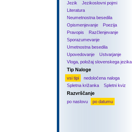
Jezik
Jezikoslovni pojmi
Literatura
Neumetnostna besedila
Opismenjevanje
Poezija
Pravopis
Razčlenjevanje
Sporazumevanje
Umetnostna besedila
Upovedovanje
Ustvarjanje
Vloga, položaj slovenskega jezika
Tip Naloge
vsi tipi
nedoločena naloga
Spletna križanka
Spletni kviz
Razvrščanje
po naslovu
po datumu