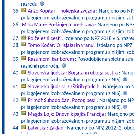
razredu.
Anže Kopitar – hokejska zvezda
: Narejeno po NPZ
prilagojenem izobraževalnem programu z nižjim iz
Miha Mate: Prekinjena predstava
: Narejeno po NPZ
prilagojenem izobraževalnem programu z nižjim iz
Po železni cesti
: Izdelano po NPZ 2018 v 6. razre
Tomo Kočar: O lisjaku in vranu
: Izdelano po NPZ 
prilagojenem izobraževalnem programu z nižjim iz
Razumem, kar berem
: Posodobljena spletna stra
različnih področij.
Slovenska ljudska: Bogata in uboga sestra
: Nare
prilagojenem izobraževalnem programu z NIS).
Slovenska ljudska: O štirih godcih
: Narejeno po N
prilagojenem izobraževalnem programu z NIS).
Primož Suhodolčan: Pozor, pes!
: Narejeno po NP
prilagojenem izobraževalnem programu z NIS).
Magda Lojk: Dnevnik pajka Francija
: Narejeno p
prilagojenem izobraževalnem programu z nižjim izo
Latvijska: Zaklad
: Narejeno po NPZ 2012 (2. obd