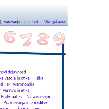
|
Varovanje zasebnosti
|
Učiteljska.net
nevi dejavnosti
ka vzgoja in etika
Fizika
ti
IP: Astronomija
P: Verstva in etika
Matematika
Naravoslovje
Praznovanja in prireditve
e okolja
Športna vzgoja