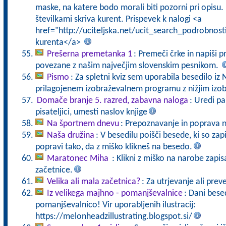
maske, na katere bodo morali biti pozorni pri opisu. 
številkami skriva kurent. Prispevek k nalogi <a
href="http://uciteljska.net/ucit_search_podrobnos
kurenta</a>
Prešerna premetanka 1
: Premeči črke in napiši 
povezane z našim največjim slovenskim pesnikom.
Pismo
: Za spletni kviz sem uporabila besedilo i
prilagojenem izobraževalnem programu z nižjim iz
Domače branje 5. razred, zabavna naloga
: Uredi pa
pisateljici, umesti naslov knjige
Na športnem dnevu
: Prepoznavanje in poprava 
Naša družina
: V besedilu poišči besede, ki so za
popravi tako, da z miško klikneš na besedo.
Maratonec Miha
: Klikni z miško na narobe zapi
začetnice.
Velika ali mala začetnica?
: Za utrjevanje ali prev
Iz velikega majhno - pomanjševalnice
: Dani besed
pomanjševalnico! Vir uporabljenih ilustracij:
https://melonheadzillustrating.blogspot.si/