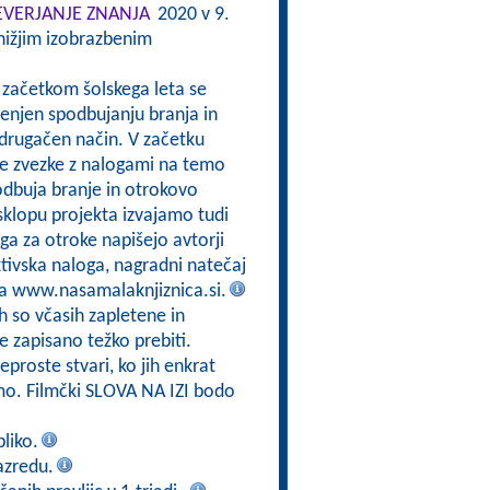
VERJANJE ZNANJA
2020 v 9.
nižjim izobrazbenim
Z začetkom šolskega leta se
menjen spodbujanju branja in
 drugačen način. V začetku
ne zvezke z nalogami na temo
podbuja branje in otrokovo
sklopu projekta izvajamo tudi
ga za otroke napišejo avtorji
tivska naloga, nagradni natečaj
 na www.nasamalaknjiznica.si.
h so včasih zapletene in
e zapisano težko prebiti.
reproste stvari, ko jih enkrat
mo. Filmčki SLOVA NA IZI bodo
liko.
azredu.