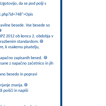
Ugotovijo, da se pod polji s
ti.php?id=748">Opis
pravilne besede. Vse besede so
z NPZ 2012 ob koncu 2. obdobja v
obrazbenim standardom.
re, k vsakemu pisatelju,
napačno zapisanih besed.
pisane z napačno začetnico in jih
sano besedo in popravi
erjanje znanja.
i poišči in napiši