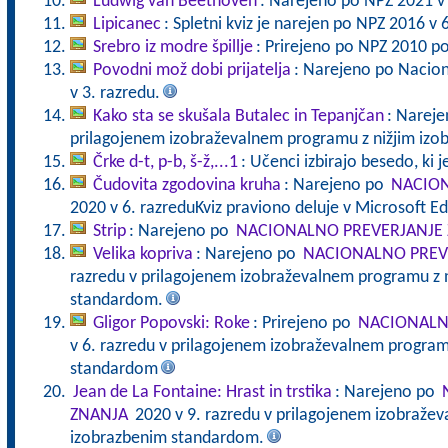
Ludwig van Beethoven
: Narejeno po NPZ 2021 v 
Lipicanec
: Spletni kviz je narejen po NPZ 2016 v 
Srebro iz modre špillje
: Prirejeno po NPZ 2010 p
Povodni mož dobi prijatelja
: Narejeno po Nacion
v 3. razredu.
Kako sta se skušala Butalec in Tepanjčan
: Nareje
prilagojenem izobraževalnem programu z nižjim iz
Črke d-t, p-b, š-ž,...1
: Učenci izbirajo besedo, ki 
Čudovita zgodovina kruha
: Narejeno po
NACION
2020 v 6. razreduKviz praviono deluje v Microsoft 
Strip
: Narejeno po
NACIONALNO PREVERJANJE
Velika kopriva
: Narejeno po
NACIONALNO PREV
razredu v prilagojenem izobraževalnem programu z 
standardom.
Gligor Popovski: Roke
: Prirejeno po
NACIONALN
v 6. razredu v prilagojenem izobraževalnem program
standardom
Jean de La Fontaine: Hrast in trstika
: Narejeno po
ZNANJA
2020 v 9. razredu v prilagojenem izobražev
izobrazbenim standardom.