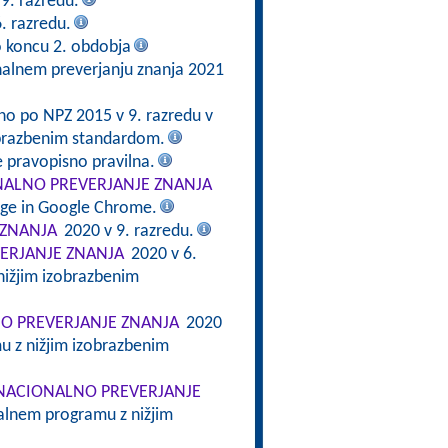
9. razredu.
6. razredu.
o koncu 2. obdobja
alnem preverjanju znanja 2021
no po NPZ 2015 v 9. razredu v
obrazbenim standardom.
je pravopisno pravilna.
ALNO PREVERJANJE ZNANJA
Edge in Google Chrome.
 ZNANJA
2020 v 9. razredu.
ERJANJE ZNANJA
2020 v 6.
nižjim izobrazbenim
O PREVERJANJE ZNANJA
2020
u z nižjim izobrazbenim
NACIONALNO PREVERJANJE
alnem programu z nižjim