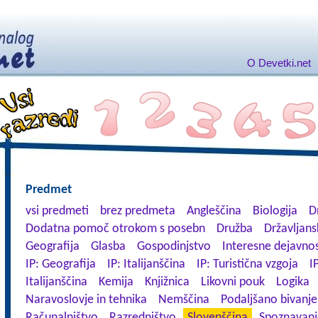
O Devetki.net
Predmet
vsi predmeti
brez predmeta
Angleščina
Biologija
D
Dodatna pomoč otrokom s posebn
Družba
Državljans
Geografija
Glasba
Gospodinjstvo
Interesne dejavnos
IP: Geografija
IP: Italijanščina
IP: Turistična vzgoja
I
Italijanščina
Kemija
Knjižnica
Likovni pouk
Logika
Naravoslovje in tehnika
Nemščina
Podaljšano bivanje
Računalništvo
Razredništvo
Slovenščina
Spoznavanj