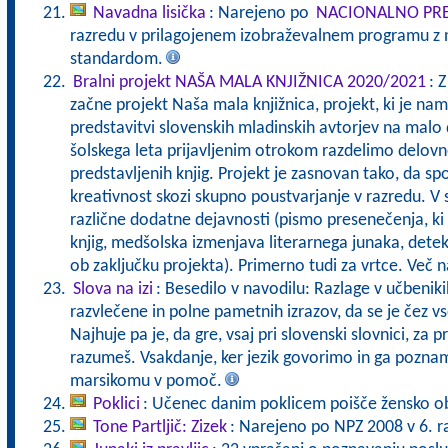
Navadna lisička
: Narejeno po
NACIONALNO PRE
razredu v prilagojenem izobraževalnem programu z 
standardom.
Bralni projekt NAŠA MALA KNJIŽNICA 2020/2021
: 
začne projekt Naša mala knjižnica, projekt, ki je na
predstavitvi slovenskih mladinskih avtorjev na malo
šolskega leta prijavljenim otrokom razdelimo delov
predstavljenih knjig. Projekt je zasnovan tako, da s
kreativnost skozi skupno poustvarjanje v razredu. V 
različne dodatne dejavnosti (pismo presenečenja, ki 
knjig, medšolska izmenjava literarnega junaka, detek
ob zaključku projekta). Primerno tudi za vrtce. Več
Slova na izi
: Besedilo v navodilu: Razlage v učbeniki
razvlečene in polne pametnih izrazov, da se je čez vs
Najhuje pa je, da gre, vsaj pri slovenski slovnici, za p
razumeš. Vsakdanje, ker jezik govorimo in ga pozna
marsikomu v pomoč.
Poklici
: Učenec danim poklicem poišče žensko ob
Tone Partljič: Zizek
: Narejeno po NPZ 2008 v 6. r