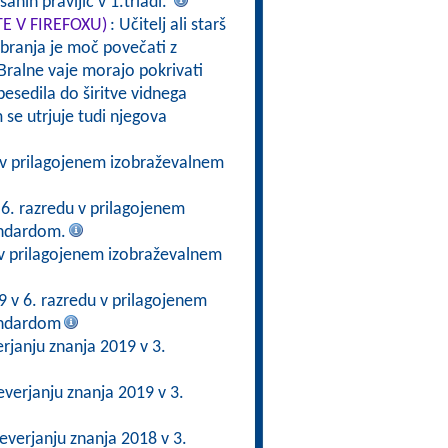
anih pravljic v 1.triadi.
JTE V FIREFOXU)
: Učitelj ali starš
 branja je moč povečati z
Bralne vaje morajo pokrivati
besedila do širitve vidnega
 se utrjuje tudi njegova
 v prilagojenem izobraževalnem
6. razredu v prilagojenem
andardom.
 v prilagojenem izobraževalnem
 v 6. razredu v prilagojenem
andardom
janju znanja 2019 v 3.
verjanju znanja 2019 v 3.
verjanju znanja 2018 v 3.