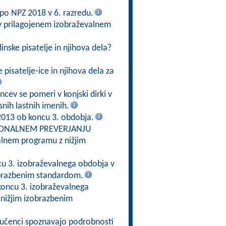
n po NPZ 2018 v 6. razredu.
 v prilagojenem izobraževalnem
nske pisatelje in njihova dela?
pisatelje-ice in njihova dela za
ncev se pomeri v konjski dirki v
snih lastnih imenih.
2013 ob koncu 3. obdobja.
CIONALNEM PREVERJANJU
alnem programu z nižjim
cu 3. izobraževalnega obdobja v
obrazbenim standardom.
koncu 3. izobraževalnega
nižjim izobrazbenim
j učenci spoznavajo podrobnosti