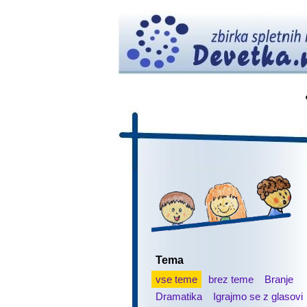
Tema
vse teme
brez teme
Branje
Dramatika
Igrajmo se z glasovi