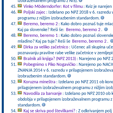
izobraževalnem programu z NIS).
Vinko Möderndorfer: Kot v filmu
: Kviz je nareje
Poljski zajec
: Izdelano po NPZ 2018 v 6. razredu
programu z nižjim izobrazbenim standardom.
Beremo, beremo 2
: Kako dobro poznaš tuje mladi
Kaj pa slovenske? Reši še:
Beremo, beremo 2
.
Beremo, beremo 1
: Kako dobro poznaš slovenske 
mladino? Kaj pa tuje? Reši še
Beremo, beremo 2
.
Dirka za veliko začetnico
: Učenec ali skupina uče
poznavanju pravilne rabe velike začetnice v zemljepi
Bralnik ali knjiga? (NPZ 2013)
: Narejeno po NPZ 
Pobegnimo s Piko Nogavičko
: Narejeno po NA
ZNANJA 2014 v 6. razredu v prilagojenem izobražev
izobrazbenim standardom.
Koruzna mineštra
: Izdelano po NPZ 2011 ob kon
prilagojenem izobraževalnem programu z nižjim iz
Navodila za barvanje
: Izdelano po NPZ 2010 ob 
obdobja v prilagojenem izobraževalnem programu z 
standardom.
Kaj se skriva pod številkami?
: Z odkrivanjem pol