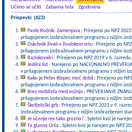
Učimo se učiti
Zabavna šola
Zgodovina
Prispevki (423)
Pavle Rožnik: Zamenjava
: Prirejeno po NPZ 2022
prilagojenem izobraževalnem programu z nižjim iz
Oskrbnik živali v živalskem vrtu
: Prirejeno po NPZ
prilagojenem izobraževalnem programu z nižjim iz
Raziskovalci
: Prirejeno po NPZ 2019 v 6. razredu.
Jedilni list
: Narejeno po NACIONALNO PREVERJAN
v prilagojenem izobraževalnem programu z nižjim i
Kako je Peter Klepec moč dobil
: Prirejeno po NP
prilagojenem izobraževalnem programu z nižjim iz
Brez mobitela med vožnjo
: PREVERJANJE ZNANJA
prilagojenem izobraževalnem programu z nižjim iz
Škofjeloški grb
: Prirejeno po NPZ 2021 v 9. razre
izobraževalnem programu z nižjim izobrazbenim st
Je učenje res tako grozno?
: Spletni kviz je narej
Ta glavna Urša
: Spletni kviz je narejen po NPZ 20