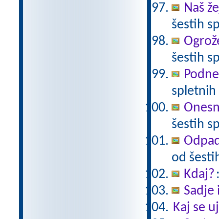
Naš že
šestih sp
Ogrože
šestih sp
Podneb
spletnih 
Onesna
šestih sp
Odpadk
od šestih
Kdaj?
Sadje 
Kaj se 