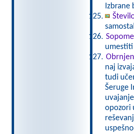
Izbrane 
Števil
samostal
Sopome
umestiti
Obrnjen
naj izva
tudi uče
Šeruge I
uvajanje 
opozori 
reševanja
uspešno