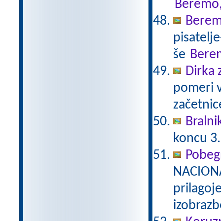
Beremo,
Berem
pisatelj
še
Bere
Dirka 
pomeri v
začetnic
Bralni
koncu 3.
Pobeg
NACIONA
prilagoj
izobraz