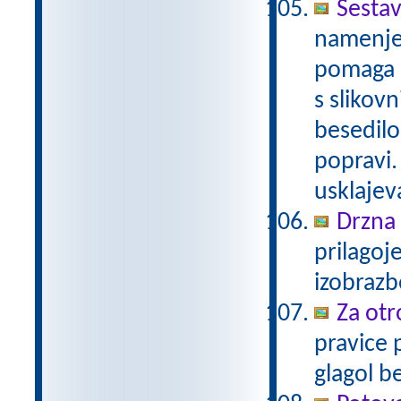
Sesta
namenjen
pomaga u
s slikov
besedilo
popravi.
usklajev
Drzna 
prilagoj
izobraz
Za otr
pravice 
glagol b