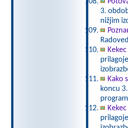
Potova
3. obdob
nižjim i
Poznam
Radovedn
Kekec
prilagoj
izobraz
Kako s
koncu 3.
program
Kekec
prilagoj
izobraz