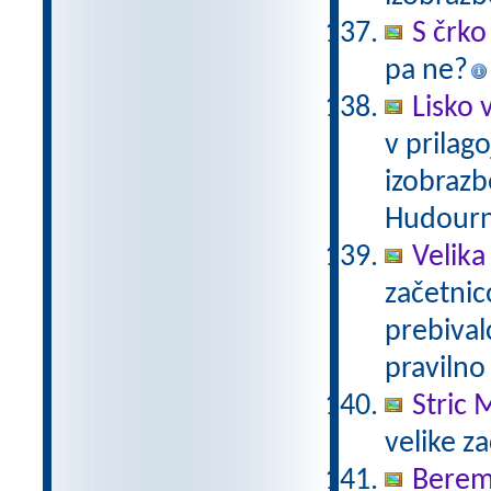
S črko 
pa ne?
Lisko v
v prilag
izobrazb
Hudourn
Velika
začetnic
prebivalc
pravilno
Stric 
velike z
Berem