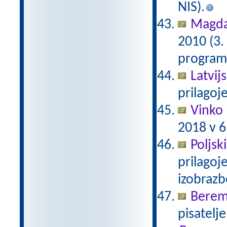
NIS).
Magda 
2010 (3.
programu
Latvij
prilagoj
Vinko 
2018 v 6
Poljsk
prilagoj
izobraz
Berem
pisatelj