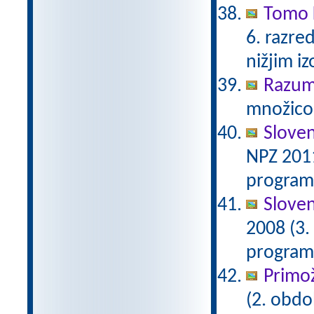
Tomo K
6. razre
nižjim i
Razum
množico 
Sloven
NPZ 2011
programu
Sloven
2008 (3.
programu
Primož
(2. obdo