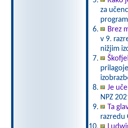
Kako j
za učenc
program
Brez 
v 9. raz
nižjim 
Škofje
prilagoj
izobraz
Je uče
NPZ 2021
Ta gla
razredu 
Ludwi