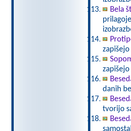
Bela š
prilagoj
izobraz
Proti
zapišej
Sopo
zapišej
Beseda
danih be
Beseda
tvorijo 
Beseda
samostal