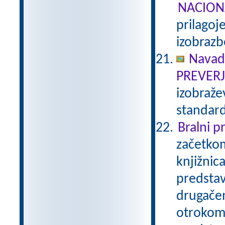
NACION
prilagoj
izobraz
Navadn
PREVER
izobraže
standar
Bralni 
začetkom
knjižnic
predstav
drugačen
otrokom 