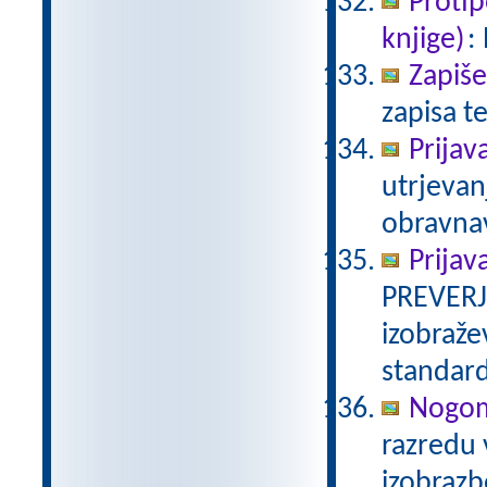
Proti
knjige)
:
Zapiše
zapisa te
Prijav
utrjevan
obravnav
Prijav
PREVERJ
izobraže
standar
Nogom
razredu 
izobraz