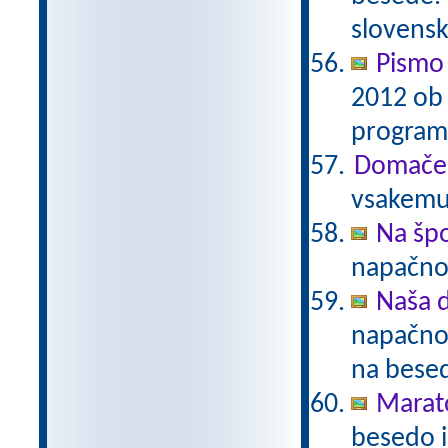
slovens
Pismo
2012 ob 
program
Domače 
vsakemu 
Na šp
napačno
Naša 
napačno 
na bese
Marat
besedo i