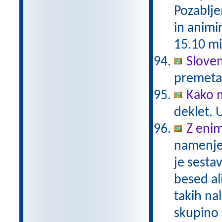
Pozablje
in animi
15.10 mi
Slove
premetan
Kako m
deklet. 
Z eni
namenje
je sesta
besed al
takih na
skupino