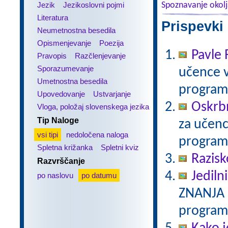
Jezik
Jezikoslovni pojmi
Spoznavanje okol
Literatura
Prispevki
Neumetnostna besedila
Opismenjevanje
Poezija
Pavle 
Pravopis
Razčlenjevanje
Sporazumevanje
učence v
Umetnostna besedila
program
Upovedovanje
Ustvarjanje
Oskrbn
Vloga, položaj slovenskega jezika
Tip Naloge
za učenc
vsi tipi
nedoločena naloga
program
Spletna križanka
Spletni kviz
Razisk
Razvrščanje
Jedilni
po naslovu
po datumu
ZNANJA 2
program