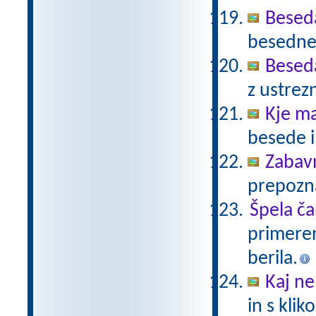
Beseda
besedne 
Beseda
z ustrez
Kje ma
besede i
Zabav
prepozn
Špela ča
primeren
berila.
Kaj ne
in s kli