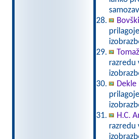
samozave
Bovški
prilagoj
izobraz
Tomaž
razredu 
izobraz
Dekle 
prilagoj
izobraz
H.C. A
razredu 
izobraz