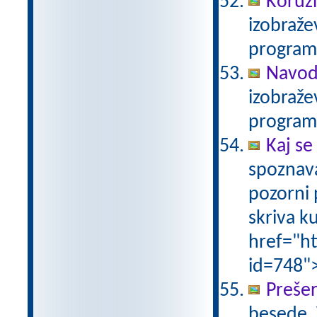
Koruz
izobraže
program
Navodi
izobraže
program
Kaj se
spoznava
pozorni 
skriva k
href="ht
id=748"
Preše
besede. 