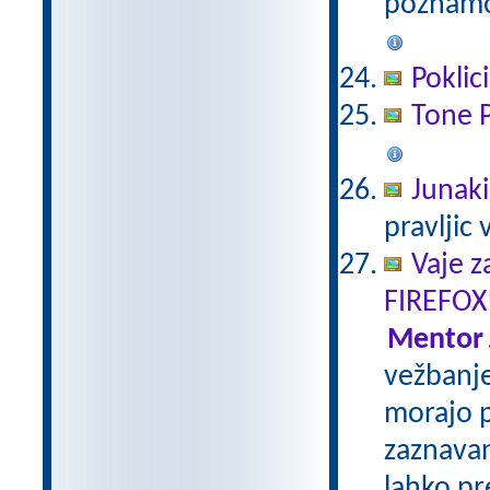
poznamo
Poklici
Tone P
Junaki 
pravljic 
Vaje z
FIREFOX
Mentor
vežbanje
morajo p
zaznavan
lahko pr