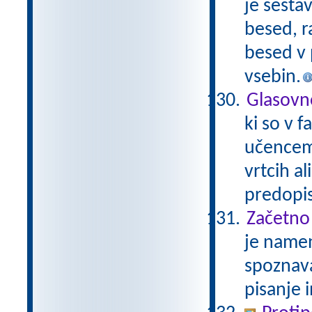
je sesta
besed, r
besed v 
vsebin.
Glasovn
ki so v 
učencem 
vrtcih al
predopi
Začetno
je namen
spoznava
pisanje 