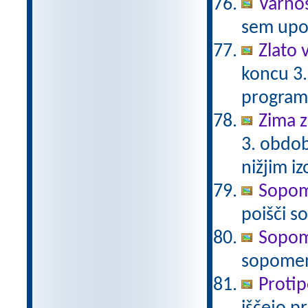
Varnos
sem upor
Zlato 
koncu 3.
program
Zima z
3. obdob
nižjim i
Sopome
poišči 
Sopome
sopomen
Protip