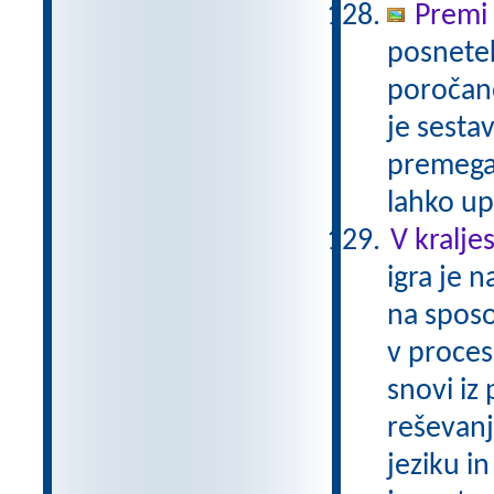
Premi 
posnetek
poročane
je sesta
premega 
lahko up
V kralje
igra je 
na sposo
v proces
snovi iz
reševanj
jeziku i