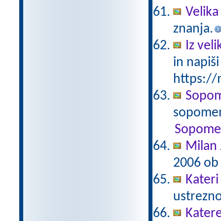
Velika
znanja.
Iz vel
in napiš
https://
Sopome
sopomen
Sopome
Milan 
2006 ob 
Kateri
ustrezno
Kater