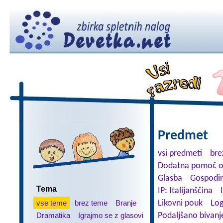
Predmet
vsi predmeti
bre
Dodatna pomoč o
Glasba
Gospodin
Tema
IP: Italijanščina
vse teme
brez teme
Branje
Likovni pouk
Log
Dramatika
Igrajmo se z glasovi
Podaljšano bivanj