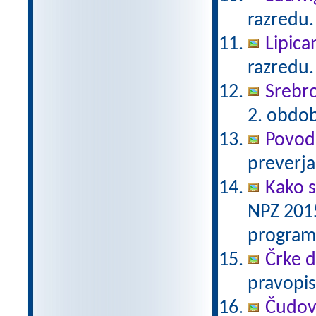
razredu.
Lipica
razredu.
Srebro
2. obdo
Povodn
preverja
Kako s
NPZ 2015
program
Črke d-
pravopis
Čudov