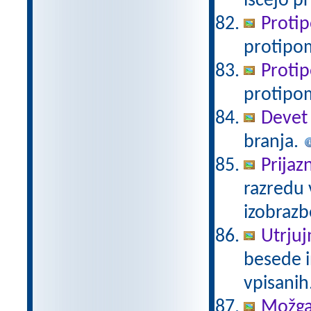
iščejo 
Protip
protipo
Protip
protipo
Devet 
branja.
Prijaz
razredu 
izobraz
Utrjuj
besede in
vpisanih
Možgan