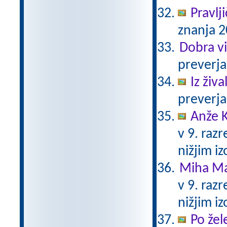
Pravlj
znanja 2
Dobra vi
preverja
Iz živ
preverja
Anže K
v 9. raz
nižjim i
Miha Ma
v 9. raz
nižjim i
Po žel