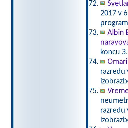
Svetl
2017 v 6
program
Albin 
naravov
koncu 3.
Omari
razredu 
izobraz
Vreme
neumetno
razredu 
izobraz