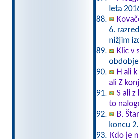
leta 201
Kovač
6. razre
nižjim i
Klic v 
obdobje
H ali 
ali Z ko
S ali 
to nalogo
B. Št
koncu 2.
Kdo je n