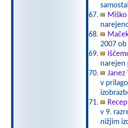
samostal
Miško 
narejen
Maček
2007 ob 
Iščem
narejen 
Janez 
v prilag
izobraz
Recept
v 9. raz
nižjim i