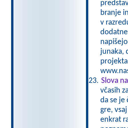
predstav
branje i
v razred
dodatne 
napišejo
junaka, 
projekta
www.nasa
Slova na 
včasih z
da se je
gre, vsaj
enkrat r