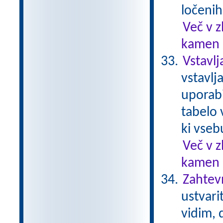
ločenih
Več v 
kamen .
Vstavlj
vstavlj
uporabi
tabelo 
ki vseb
Več v 
kamen .
Zahtev
ustvari
vidim, d