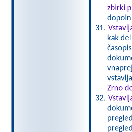
zbirki 
dopolni
Vstavlj
kak del
časopis
dokumen
vnaprej
vstavl
Zrno do
Vstavlj
dokumen
pregled
pregled