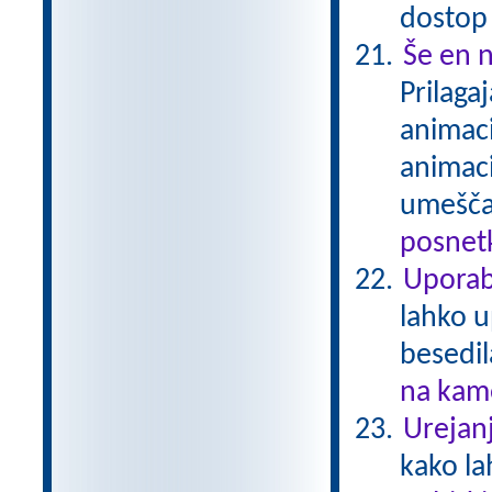
dostop
Še en n
Prilaga
animaci
animaci
umešča
posnetk
Uporab
lahko u
besedil
na kame
Urejanj
kako la