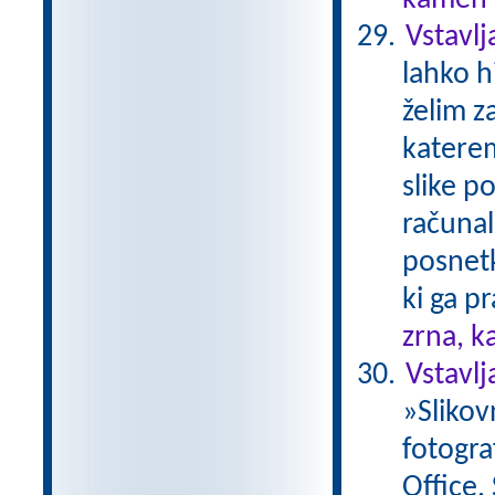
kamen .
Vstavlj
lahko h
želim z
katere
slike p
računal
posnetk
ki ga p
zrna, k
Vstavl
»Slikov
fotogra
Office.