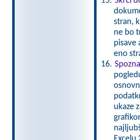
Skrči 
dokume
stran, 
ne bo t
pisave 
eno str
Spozna
pogledu
osnovna
podatko
ukaze z
grafiko
najljub
Excelu 2