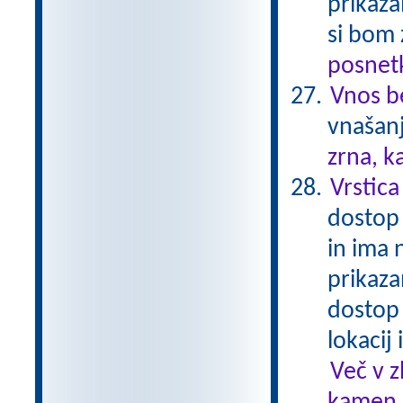
prikaza
si bom 
posnetk
Vnos b
vnašanj
zrna, k
Vrstica
dostop 
in ima 
prikaza
dostop
lokacij
Več v 