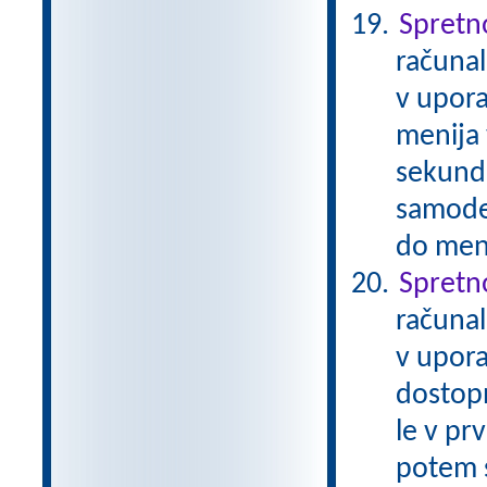
Spretn
računal
v upora
menija 
sekund
samode
do meni
Spretn
računal
v upora
dostop
le v pr
potem 