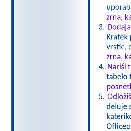
uporabl
zrna, k
Dodajan
Kratek 
vrstic,
zrna, k
Nariši 
tabelo 
posnetk
Odložiš
deluje 
katerik
Officeo