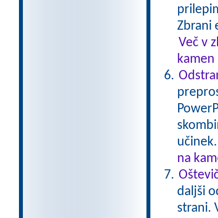
prilepi
Zbrani 
Več v 
kamen .
Odstran
prepros
PowerPo
skombin
učinek
na kame
Oštevi
daljši 
strani.