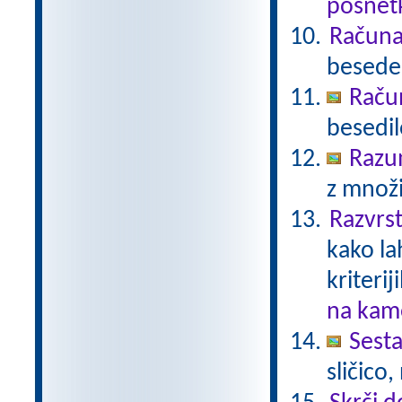
posnetk
Računal
besede 
Raču
besedil
Razu
z množi
Razvrst
kako la
kriterij
na kame
Sesta
sličico