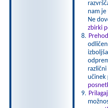
razvršč
nam je 
Ne dovo
zbirki 
Prehod
odličen
izboljš
odprem 
različn
učinek 
posnetk
Prilaga
možnost