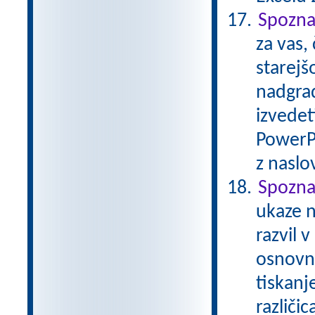
Spozna
za vas,
starejš
nadgrad
izvedet
PowerP
z nasl
Spozna
ukaze n
razvil 
osnovna
tiskanj
različi