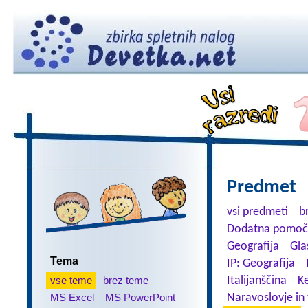
Predmet
vsi predmeti
b
Dodatna pomoč
Geografija
Gla
Tema
IP: Geografija
vse teme
brez teme
Italijanščina
K
MS Excel
MS PowerPoint
Naravoslovje in