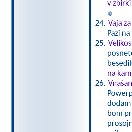
v zbirk
Vaja za
Pazi na 
Velikos
posnete
besedi
na kame
Vnašan
Powerpo
dodam p
bom pri
prosoj