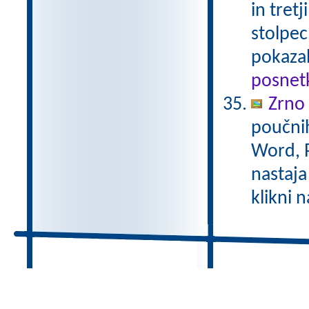
in tret
stolpec
pokaza
posnetk
Zrno
poučnih
Word, P
nastaja
klikni 