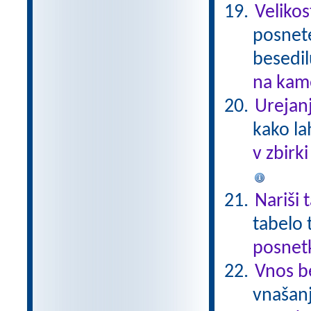
Velikos
posnete
besedi
na kame
Urejanj
kako la
v zbirk
Nariši 
tabelo 
posnetk
Vnos b
vnašanj