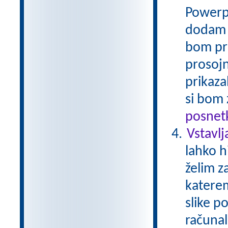
Powerpo
dodam p
bom pri
prosoj
prikaza
si bom 
posnetk
Vstavlj
lahko h
želim z
katere
slike p
računal