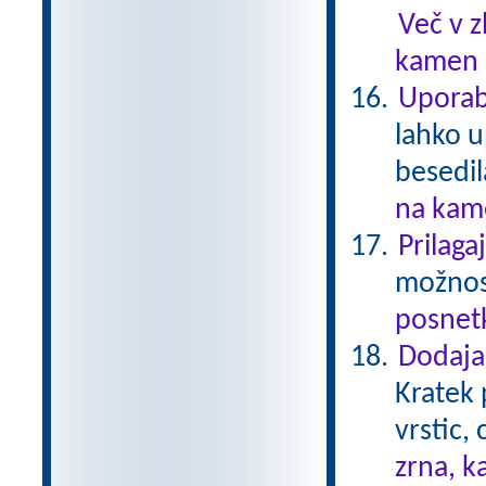
Več v 
kamen .
Uporab
lahko u
besedil
na kame
Prilaga
možnost
posnetk
Dodajan
Kratek 
vrstic,
zrna, k