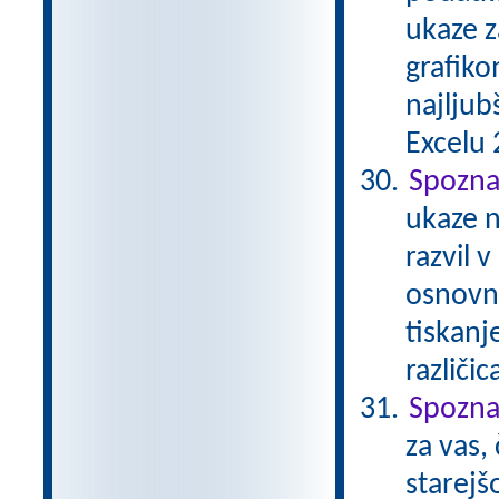
ukaze z
grafiko
najljub
Excelu 2
Spozna
ukaze n
razvil 
osnovna
tiskanj
različi
Spozna
za vas,
starejš