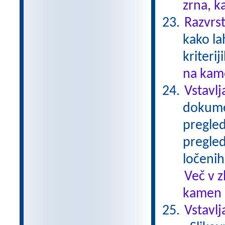
zrna, k
Razvrst
kako la
kriterij
na kame
Vstavlj
dokumen
pregled
pregled
ločenih
Več v 
kamen .
Vstavl