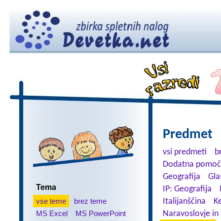
Predmet
vsi predmeti
b
Dodatna pomoč
Geografija
Gla
Tema
IP: Geografija
vse teme
brez teme
Italijanščina
K
MS Excel
MS PowerPoint
Naravoslovje in