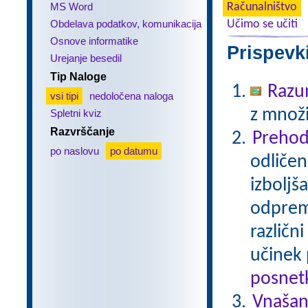
MS Word
Računalništvo
Obdelava podatkov, komunikacija
Učimo se učiti
Osnove informatike
Prispevk
Urejanje besedil
Tip Naloge
Razu
vsi tipi
nedoločena naloga
z množi
Spletni kviz
Razvrščanje
Prehod
po naslovu
po datumu
odličen
izboljš
odprem 
različn
učinek 
posnetk
Vnašan