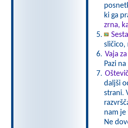
posnetk
ki ga p
zrna, k
Sesta
sličico
Vaja za
Pazi na 
Oštevi
daljši 
strani.
razvršč
nam je 
Ne dovo