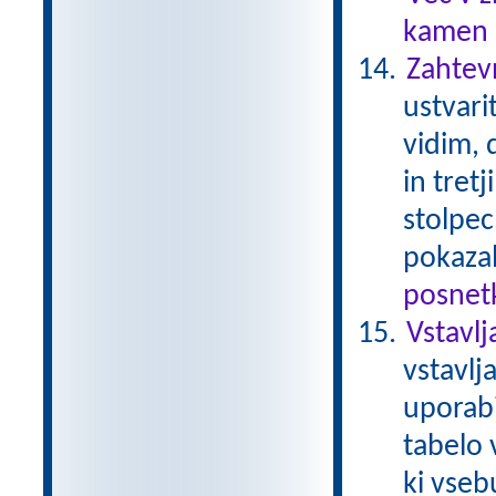
kamen .
Zahtev
ustvari
vidim, d
in tret
stolpec
pokaza
posnetk
Vstavlj
vstavlj
uporabi
tabelo 
ki vseb