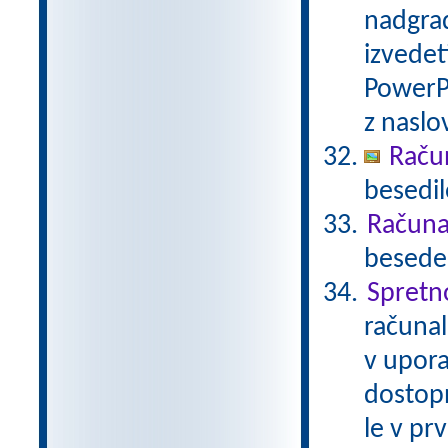
nadgrad
izvedet
PowerP
z nasl
Raču
besedil
Računal
besede 
Spretn
računal
v upora
dostop
le v pr