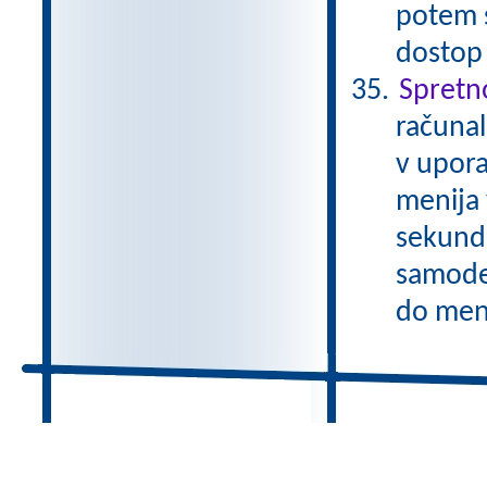
potem 
dostop
Spretn
računal
v upora
menija 
sekund
samode
do meni