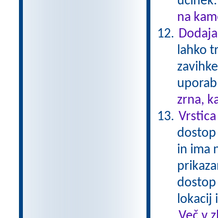
učinek
na kame
Dodaja
lahko t
zavihke
uporabl
zrna, k
Vrstica
dostop 
in ima 
prikaza
dostop
lokacij
Več v 