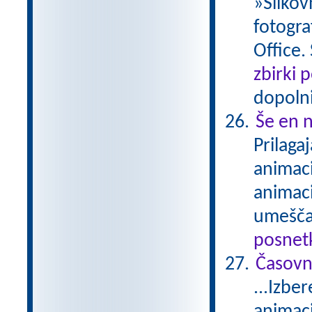
»Slikov
fotogra
Office.
zbirki 
dopolni
Še en n
Prilaga
animaci
animaci
umešča
posnetk
Časovn
...Izbe