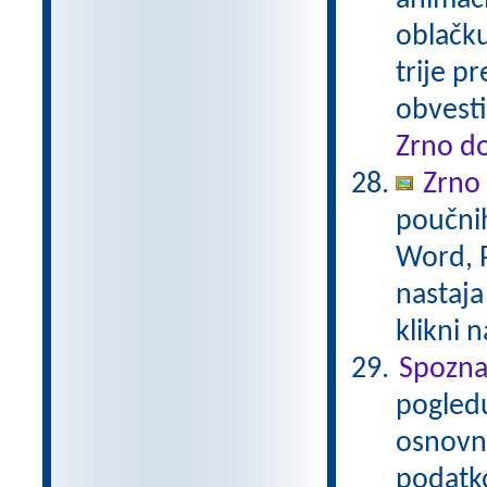
animaci
oblačku
trije p
obvesti
Zrno do
Zrno
poučnih
Word, P
nastaja
klikni 
Spozna
pogledu
osnovna
podatko