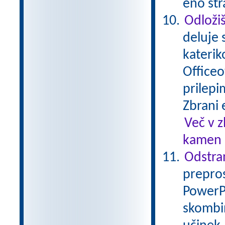
eno str
Odložiš
deluje 
katerik
Officeo
prilepi
Zbrani 
Več v 
kamen .
Odstran
prepros
PowerPo
skombin