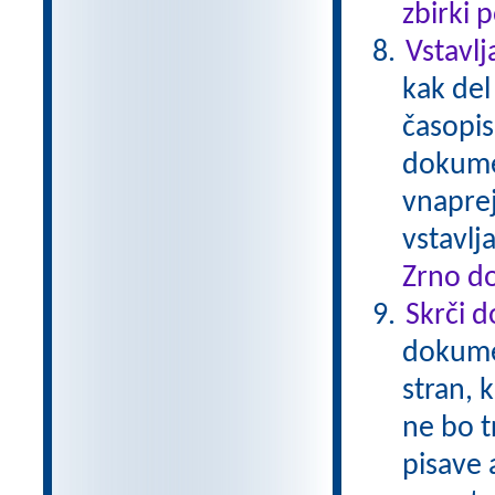
zbirki 
Vstavlj
kak del
časopis
dokumen
vnaprej
vstavl
Zrno do
Skrči 
dokume
stran, 
ne bo t
pisave 