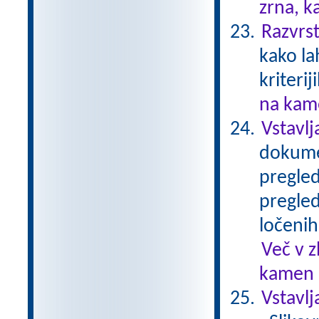
zrna, k
Razvrst
kako la
kriterij
na kame
Vstavlj
dokumen
pregled
pregled
ločenih
Več v 
kamen .
Vstavl