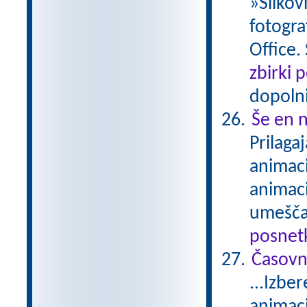
»Slikov
fotogra
Office.
zbirki 
dopolni
Še en n
Prilaga
animaci
animaci
umešča
posnetk
Časovn
...Izbe