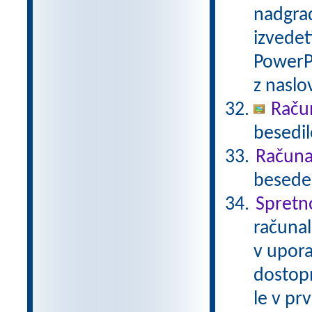
nadgrad
izvedet
PowerP
z nasl
Raču
besedil
Računal
besede 
Spretn
računal
v upora
dostop
le v pr