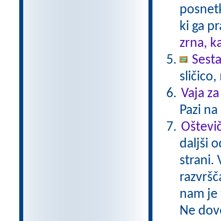
posnetk
ki ga p
zrna, k
Sesta
sličico
Vaja za
Pazi na 
Oštevi
daljši 
strani.
razvršč
nam je 
Ne dovo