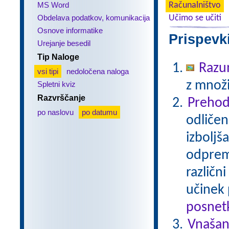
MS Word
Računalništvo
Obdelava podatkov, komunikacija
Učimo se učiti
Osnove informatike
Prispevk
Urejanje besedil
Tip Naloge
Razu
vsi tipi
nedoločena naloga
z množi
Spletni kviz
Razvrščanje
Prehod
po naslovu
po datumu
odličen
izboljš
odprem 
različn
učinek 
posnetk
Vnašan