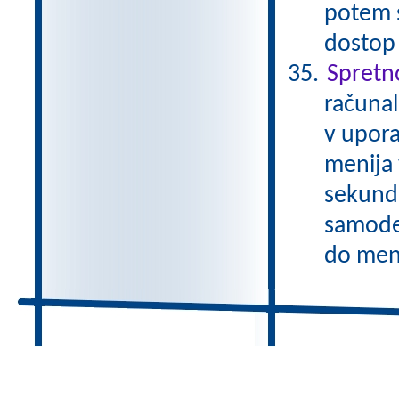
potem 
dostop
Spretn
računal
v upora
menija 
sekund
samode
do meni