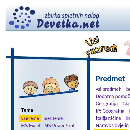
Predmet
vsi predmeti
b
Dodatna pomoč
Geografija
Gla
Tema
IP: Geografija
vse teme
brez teme
Italijanščina
K
MS Excel
MS PowerPoint
Naravoslovje in