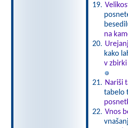
Velikos
posnete
besedi
na kame
Urejanj
kako la
v zbirk
Nariši 
tabelo 
posnetk
Vnos b
vnašanj