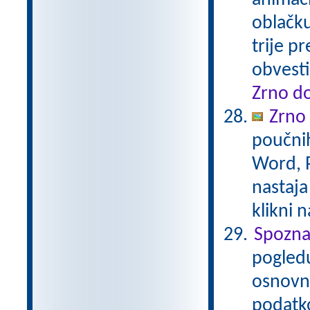
animaci
oblačku
trije p
obvesti
Zrno do
Zrno
poučnih
Word, P
nastaja
klikni 
Spozna
pogledu
osnovna
podatko