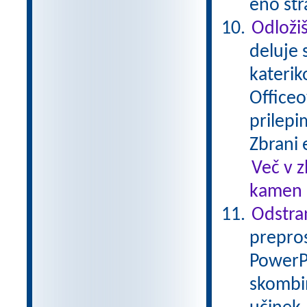
eno str
Odložiš
deluje 
katerik
Officeo
prilepi
Zbrani 
Več v 
kamen .
Odstran
prepros
PowerPo
skombin