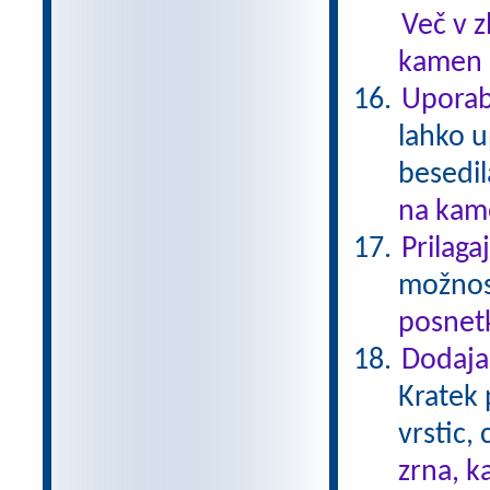
Več v 
kamen .
Uporab
lahko u
besedil
na kame
Prilaga
možnost
posnetk
Dodajan
Kratek 
vrstic,
zrna, k