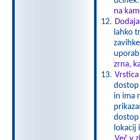
učinek
na kame
Dodaja
lahko t
zavihke
uporabl
zrna, k
Vrstica
dostop 
in ima 
prikaza
dostop
lokacij
Več v 