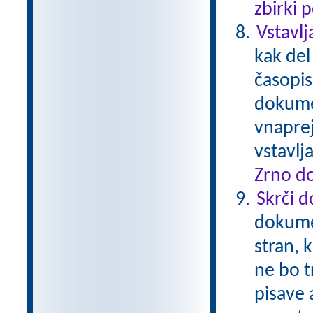
zbirki 
Vstavlj
kak del
časopis
dokumen
vnaprej
vstavl
Zrno do
Skrči 
dokume
stran, 
ne bo t
pisave 