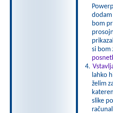
Powerpo
dodam p
bom pri
prosoj
prikaza
si bom 
posnetk
Vstavlj
lahko h
želim z
katere
slike p
računal