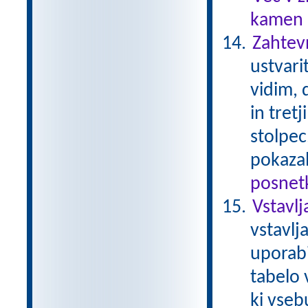
kamen .
Zahtev
ustvari
vidim, d
in tret
stolpec
pokaza
posnetk
Vstavlj
vstavlj
uporabi
tabelo 
ki vseb