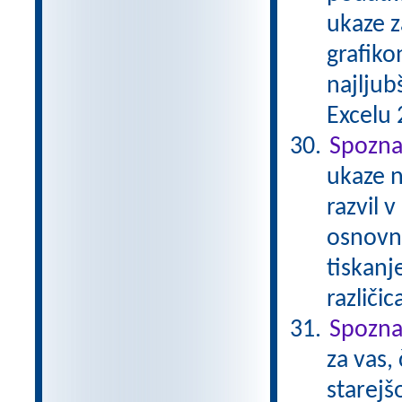
ukaze z
grafiko
najljub
Excelu 2
Spozna
ukaze n
razvil 
osnovna
tiskanj
različi
Spozna
za vas,
starejš