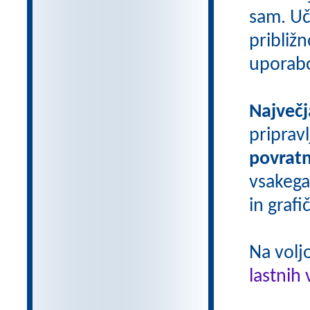
sam. Uči
približn
uporab
Največj
priprav
povratn
vsakega
in grafi
Na volj
lastnih 