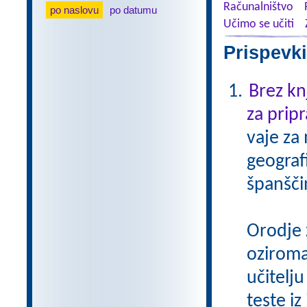
Računalništvo
po naslovu
po datumu
Učimo se učiti
Prispevki
Brez kn
za pripr
vaje za
geograf
španšči
Orodje 
oziroma
učitelju
teste iz