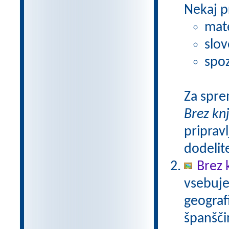
Nekaj p
mat
slov
spoz
Za spre
Brez kn
pripravl
dodelit
Brez 
vsebuje
geograf
španšči