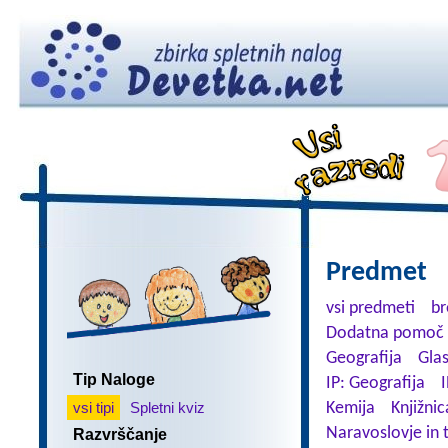
Predmet
vsi predmeti
br
Dodatna pomoč 
Geografija
Gla
Tip Naloge
IP: Geografija
I
vsi tipi
Spletni kviz
Kemija
Knjižnic
Naravoslovje in 
Razvrščanje