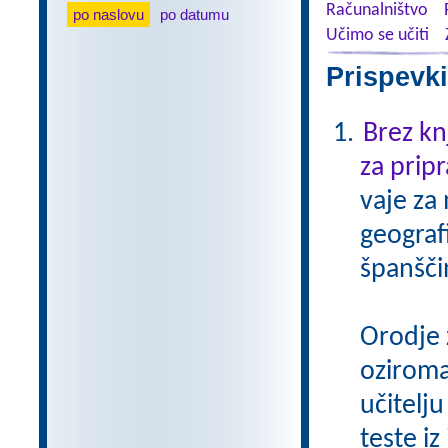
Računalništvo
po naslovu
po datumu
Učimo se učiti
Prispevki
Brez kn
za pripr
vaje za
geograf
španšči
Orodje 
oziroma
učitelju
teste iz