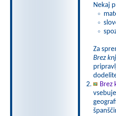
Nekaj p
mat
slov
spoz
Za spre
Brez kn
pripravl
dodelit
Brez 
vsebuje
geograf
španšči