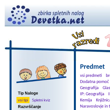
Predmet
vsi predmeti
br
Dodatna pomoč 
Geografija
Gla
Tip Naloge
IP: Geografija
I
vsi tipi
Spletni kviz
Kemija
Knjižnic
Naravoslovje in 
Razvrščanje