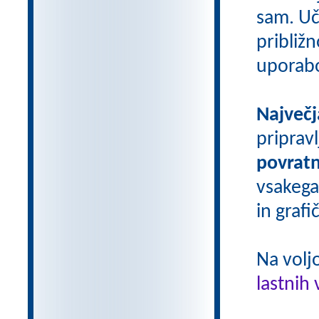
sam. Uči
približn
uporab
Največj
priprav
povratn
vsakega
in grafi
Na volj
lastnih 