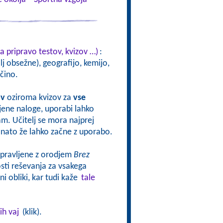
a pripravo testov, kvizov …)
:
j obsežne), geografijo, kemijo,
čino.
ov
oziroma kvizov za
vse
vljene naloge, uporabi lahko
sam. Učitelj se mora najprej
oj nato že lahko začne z uporabo.
ripravljene z orodjem
Brez
ti reševanja za vsakega
i obliki, kar tudi kaže
tale
ih vaj
(klik).