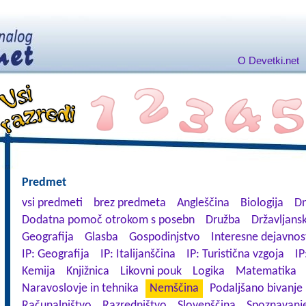
O Devetki.net
Predmet
vsi predmeti
brez predmeta
Angleščina
Biologija
Dn
Dodatna pomoč otrokom s posebn
Družba
Državljansk
Geografija
Glasba
Gospodinjstvo
Interesne dejavnos
IP: Geografija
IP: Italijanščina
IP: Turistična vzgoja
IP
Kemija
Knjižnica
Likovni pouk
Logika
Matematika
Naravoslovje in tehnika
Nemščina
Podaljšano bivanje
Računalništvo
Razredništvo
Slovenščina
Spoznavanje