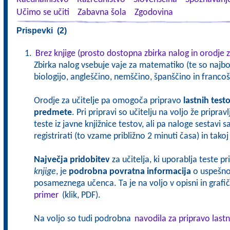
Učimo se učiti
Zabavna šola
Zgodovina
Prispevki (2)
Brez knjige (prosto dostopna zbirka nalog in orodje z
Zbirka nalog vsebuje vaje za matematiko (te so najbol
biologijo, angleščino, nemščino, španščino in francoš
Orodje za učitelje pa omogoča pripravo
lastnih test
predmete
. Pri pripravi so učitelju na voljo že pripra
teste iz javne knjižnice testov, ali pa naloge sestavi 
registrirati (to vzame približno 2 minuti časa) in tak
Največja pridobitev
za učitelja, ki uporablja teste p
knjige
, je
podrobna povratna informacija
o uspešnos
posameznega učenca. Ta je na voljo v opisni in grafičn
primer
(klik, PDF).
Na voljo so tudi podrobna
navodila za pripravo lastn