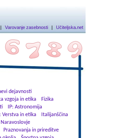
|
Varovanje zasebnosti
|
Učiteljska.net
evi dejavnosti
a vzgoja in etika
Fizika
ti
IP: Astronomija
: Verstva in etika
Italijanščina
Naravoslovje
Praznovanja in prireditve
 okolja
Športna vzgoja