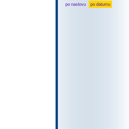
po naslovu
po datumu