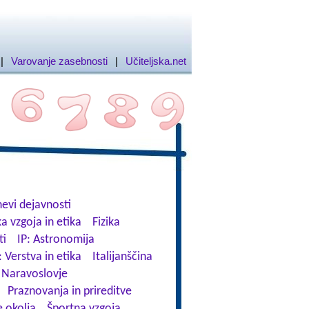
|
Varovanje zasebnosti
|
Učiteljska.net
evi dejavnosti
a vzgoja in etika
Fizika
ti
IP: Astronomija
: Verstva in etika
Italijanščina
Naravoslovje
Praznovanja in prireditve
 okolja
Športna vzgoja