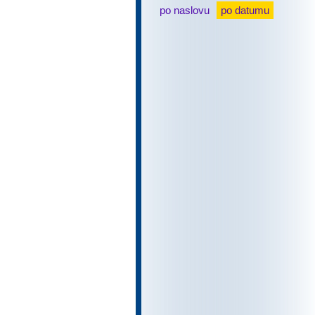
po naslovu
po datumu