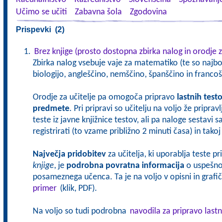
Učimo se učiti
Zabavna šola
Zgodovina
Prispevki (2)
Brez knjige (prosto dostopna zbirka nalog in orodje z
Zbirka nalog vsebuje vaje za matematiko (te so najbol
biologijo, angleščino, nemščino, španščino in francoš
Orodje za učitelje pa omogoča pripravo
lastnih test
predmete
. Pri pripravi so učitelju na voljo že pripra
teste iz javne knjižnice testov, ali pa naloge sestavi 
registrirati (to vzame približno 2 minuti časa) in tak
Največja pridobitev
za učitelja, ki uporablja teste p
knjige
, je
podrobna povratna informacija
o uspešnos
posameznega učenca. Ta je na voljo v opisni in grafičn
primer
(klik, PDF).
Na voljo so tudi podrobna
navodila za pripravo lastn