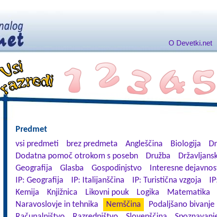
O Devetki.net
Predmet
vsi predmeti
brez predmeta
Angleščina
Biologija
Dn
Dodatna pomoč otrokom s posebn
Družba
Državljansk
Geografija
Glasba
Gospodinjstvo
Interesne dejavnos
IP: Geografija
IP: Italijanščina
IP: Turistična vzgoja
IP
Kemija
Knjižnica
Likovni pouk
Logika
Matematika
Naravoslovje in tehnika
Nemščina
Podaljšano bivanje
Računalništvo
Razredništvo
Slovenščina
Spoznavanje