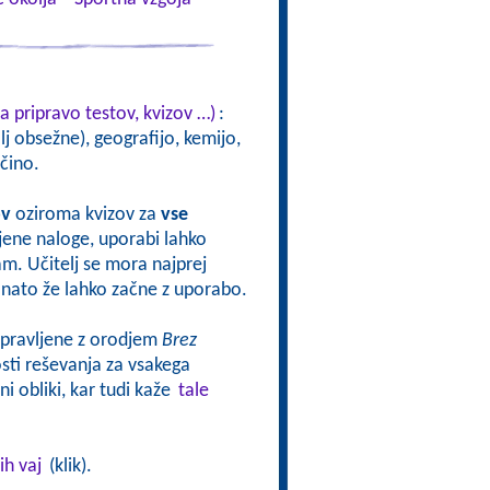
a pripravo testov, kvizov …)
:
j obsežne), geografijo, kemijo,
čino.
ov
oziroma kvizov za
vse
vljene naloge, uporabi lahko
sam. Učitelj se mora najprej
oj nato že lahko začne z uporabo.
ripravljene z orodjem
Brez
ti reševanja za vsakega
i obliki, kar tudi kaže
tale
ih vaj
(klik).