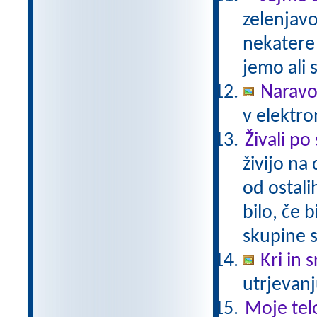
zelenjavo
nekatere
jemo ali 
Naravo
v elektro
Živali po
živijo na
od ostali
bilo, če 
skupine s
Kri in 
utrjevanj
Moje tel