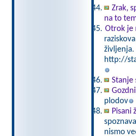
Zrak, s
na to te
Otrok je 
raziskova
življenja.
http://st
Stanje 
Gozdni
plodov
Pisani 
spoznavan
nismo ved