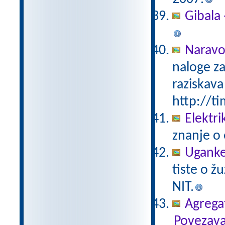
Gibala 
Naravo
naloge za
raziskava
http://ti
Elektri
znanje o 
Uganke
tiste o ž
NIT.
Agregat
Povezava