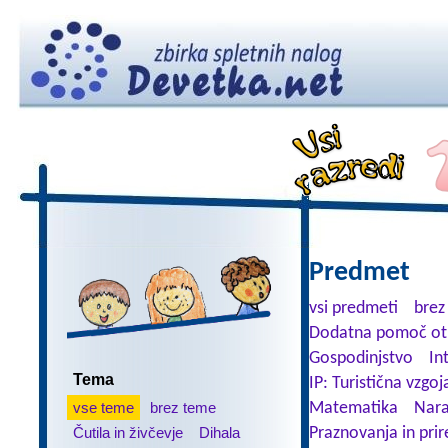
Predmet
vsi predmeti
brez
Dodatna pomoč ot
Gospodinjstvo
In
Tema
IP: Turistična vzgoj
vse teme
brez teme
Matematika
Nara
Čutila in živčevje
Dihala
Praznovanja in prir