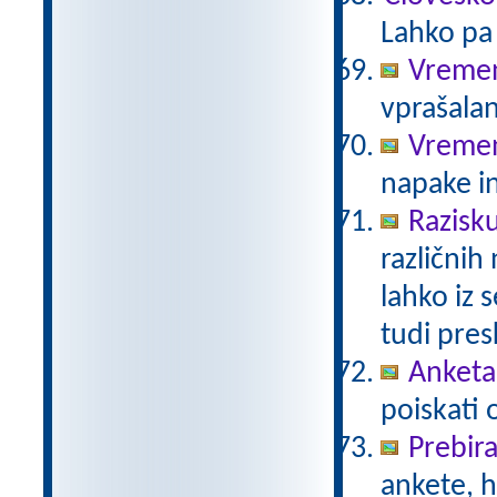
Lahko pa 
Vremen
vprašalan
Vreme
napake in
Razisk
različnih
lahko iz 
tudi pre
Anketa 
poiskati 
Prebir
ankete, 