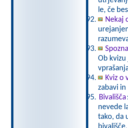
utrjevanj
le, če be
Nekaj 
urejanje
razumev
Spozn
Ob kvizu
vprašanja
Kviz o 
zabavi in
Bivališča
nevede la
tako, da 
bivališče