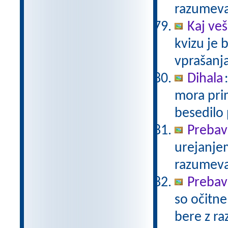
razumev
Kaj veš
kvizu je
vprašanja
Dihala
mora prim
besedilo
Prebav
urejanje
razumev
Prebav
so očitne
bere z r