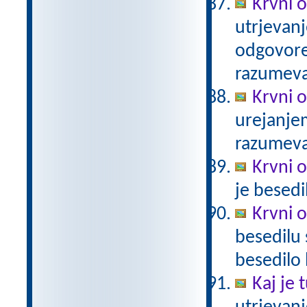
Krvni o
utrjevanj
odgovore.
razumev
Krvni 
urejanje
razumev
Krvni 
je besed
Krvni 
besedilu 
besedilo
Kaj je