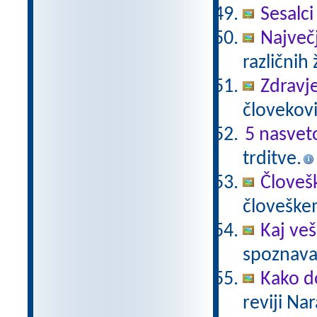
Sesalci
Največji
različnih 
Zdravje
človekovi
5 nasvet
trditve.
Človeš
človeške
Kaj veš
spoznavan
Kako do
reviji Na