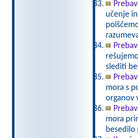
Prebavi
učenje in
poiščemo
razumev
Prebavi
rešujemo 
slediti b
Prebav
mora s po
organov 
Prebav
mora prim
besedilo