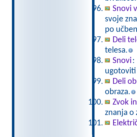
Snovi v
svoje zna
po učben
Deli te
telesa.
Snovi
:
ugotoviti
Deli ob
obraza.
Zvok in
znanja o 
Elektri