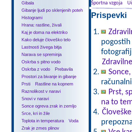
Gibala
Športna vzgoja
Uč
Gibanje ljudi po sklenjenih poteh
Prispevki 
Histogrami
Hrana: rastline, živali
Zdravil
Kaj je doma na elektriko
Kako deluje človeško telo
pogostih 
Lastnosti živega bitja
fotografi
Narava se spreminja
Zdravilne
Oskrba s pitno vodo
Oskrba z vodo
Prebavila
Sonce,
Prostori za bivanje in gibanje
računalni
Prsti
Rastline na kopnem
Prst, s
Raznolikost v naravi
Snovi v naravi
na to te
Sonce ogreva zrak in zemljo
Človeške
Srce, kri in žile
Toplota in temperatura
Voda
prepoznav
Zrak je zmes plinov