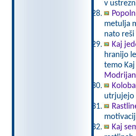
v ustrezn
Popoln
metulja m
nato reši
Kaj je
hranijo l
temo Kaj
Modrijan
Kolobar
utrjujejo
Rastlin
motivacij
Kaj sem