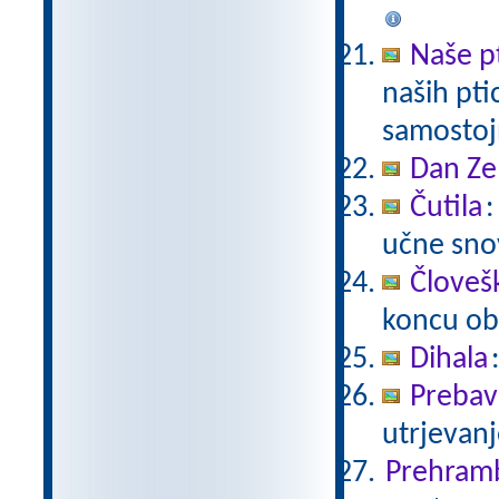
Naše p
naših pti
samostoj
Dan Ze
Čutila
:
učne snov
Človeš
koncu ob
Dihala
Prebavi
utrjevanj
Prehram