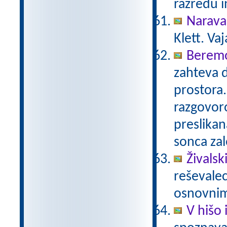
razredu i
Narava
Klett. Va
Beremo
zahteva 
prostora.
razgovoro
preslikan
sonca za
Živalski
reševalec
osnovnim
V hišo 