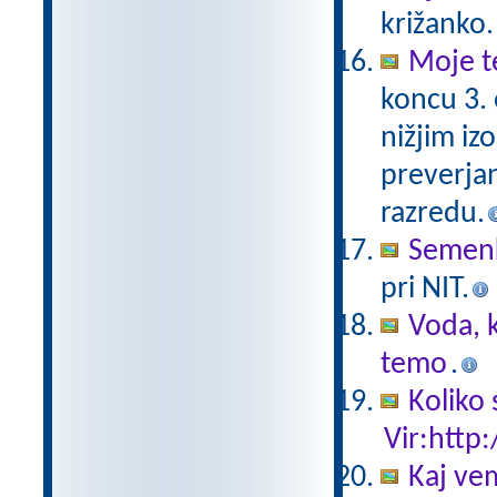
križanko.
Moje t
koncu 3.
nižjim iz
preverjan
razredu.
Semen
pri NIT.
Voda, k
temo
.
Koliko 
Vir:http:
Kaj ve