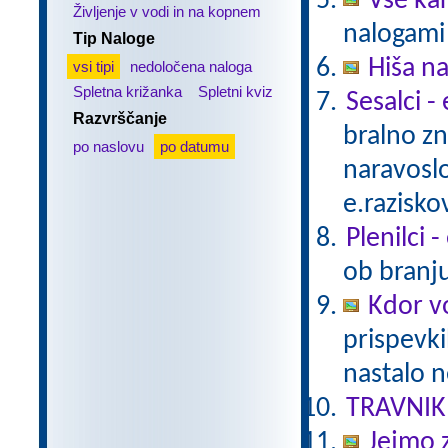
Vse ka
Življenje v vodi in na kopnem
nalogami 
Tip Naloge
Hiša n
vsi tipi
nedoločena naloga
Spletna križanka
Spletni kviz
Sesalci -
Razvrščanje
bralno z
po naslovu
po datumu
naravoslo
e.razisko
Plenilci 
ob branju
Kdor vo
prispevki
nastalo n
TRAVNIK
Jejmo 