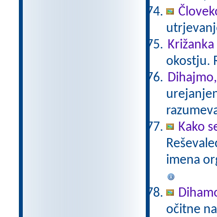
Človeko
utrjevan
Križanka
okostju. 
Dihajmo,
urejanje
razumev
Kako s
Reševalec
imena or
Diham
očitne na