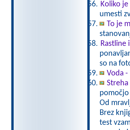
Koliko je
umesti zv
To je 
stanovanj
Rastline 
ponavljan
so na fot
Voda -
Streha 
pomočjo 
Od mravlj
Brez knjig
test vzam