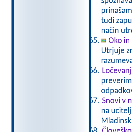
spoznavam
prinašam
tudi zapu
način utr
Oko in 
Utrjuje z
razumev
Ločevanj
preverimo
odpadkov
Snovi v 
na ucitel
Mladinsk
Človeško