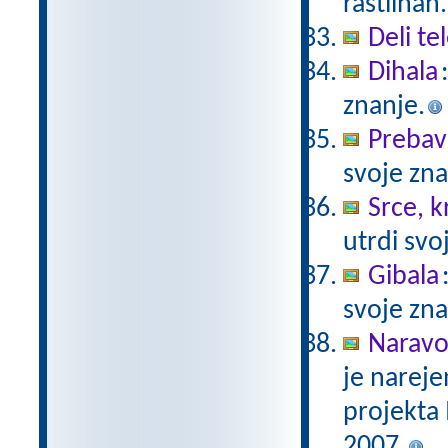
rastlinah.
Deli te
Dihala
znanje.
Prebav
svoje zna
Srce, kr
utrdi svo
Gibala
svoje zna
Naravo
je nareje
projekta
2007.