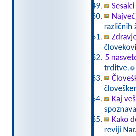
Sesalci
Največji
različnih 
Zdravje
človekovi
5 nasvet
trditve.
Človeš
človeške
Kaj veš
spoznavan
Kako do
reviji Na