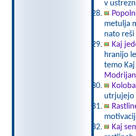
v ustrezn
Popoln
metulja m
nato reši
Kaj je
hranijo l
temo Kaj
Modrijan
Kolobar
utrjujejo
Rastlin
motivacij
Kaj sem