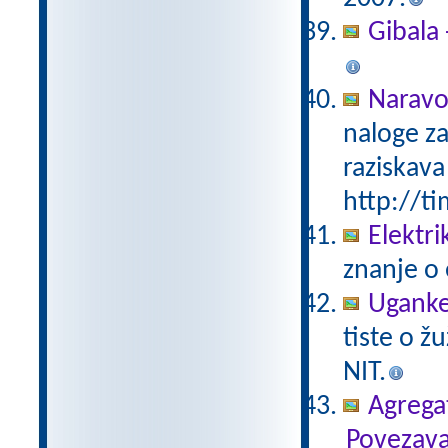
Gibala 
Naravo
naloge za
raziskava
http://ti
Elektri
znanje o 
Uganke
tiste o ž
NIT.
Agregat
Povezava