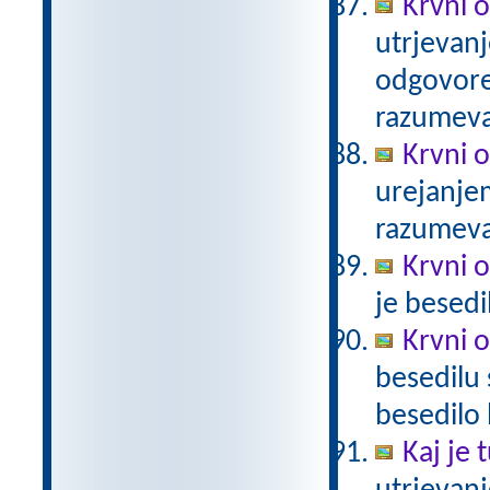
Krvni o
utrjevanj
odgovore.
razumev
Krvni 
urejanje
razumev
Krvni 
je besed
Krvni 
besedilu 
besedilo
Kaj je