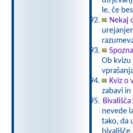
utrjevanj
le, če be
Nekaj 
urejanje
razumev
Spozn
Ob kvizu
vprašanja
Kviz o 
zabavi in
Bivališča
nevede la
tako, da 
bivališče