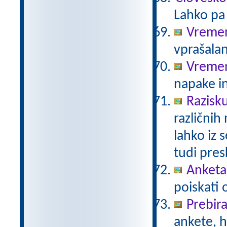
Lahko pa 
Vremen
vprašalan
Vreme
napake in
Razisk
različnih
lahko iz 
tudi pre
Anketa 
poiskati 
Prebir
ankete, 