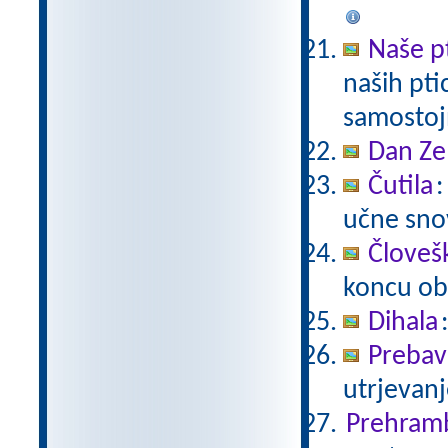
Naše p
naših pti
samostoj
Dan Ze
Čutila
:
učne snov
Človeš
koncu ob
Dihala
Prebavi
utrjevanj
Prehram