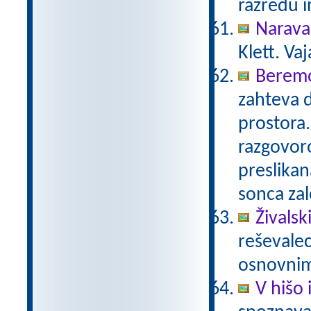
razredu i
Narava
Klett. Va
Beremo
zahteva 
prostora.
razgovoro
preslikan
sonca za
Živalski
reševalec
osnovnim
V hišo 