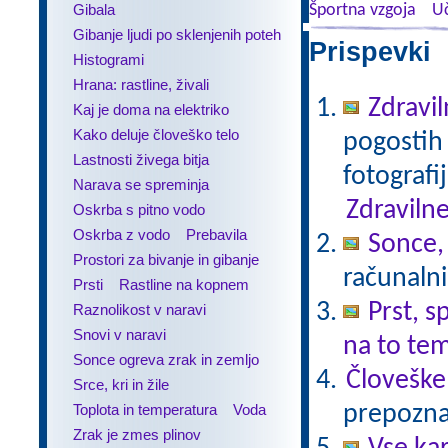
Gibala
Športna vzgoja
Uč
Gibanje ljudi po sklenjenih poteh
Prispevki 
Histogrami
Hrana: rastline, živali
Zdravil
Kaj je doma na elektriko
Kako deluje človeško telo
pogostih 
Lastnosti živega bitja
fotografi
Narava se spreminja
Zdravilne
Oskrba s pitno vodo
Oskrba z vodo
Prebavila
Sonce,
Prostori za bivanje in gibanje
računalni
Prsti
Rastline na kopnem
Prst, s
Raznolikost v naravi
Snovi v naravi
na to te
Sonce ogreva zrak in zemljo
Človeške
Srce, kri in žile
Toplota in temperatura
Voda
prepoznav
Zrak je zmes plinov