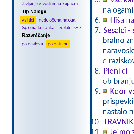
Vse ka
Življenje v vodi in na kopnem
nalogami 
Tip Naloge
Hiša n
vsi tipi
nedoločena naloga
Spletna križanka
Spletni kviz
Sesalci -
Razvrščanje
bralno z
po naslovu
po datumu
naravoslo
e.razisko
Plenilci 
ob branju
Kdor vo
prispevki
nastalo n
TRAVNIK
Jejmo 