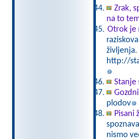
Zrak, s
na to te
Otrok je 
raziskova
življenja.
http://st
Stanje 
Gozdni
plodov
Pisani 
spoznavan
nismo ved