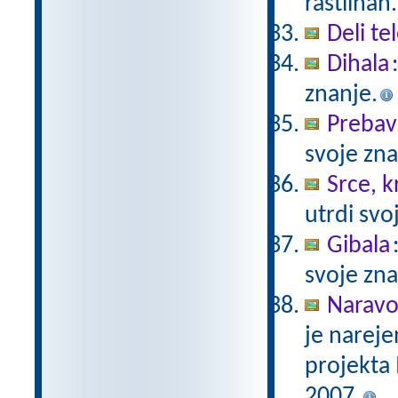
rastlinah.
Deli te
Dihala
znanje.
Prebav
svoje zna
Srce, kr
utrdi svo
Gibala
svoje zna
Naravo
je nareje
projekta
2007.