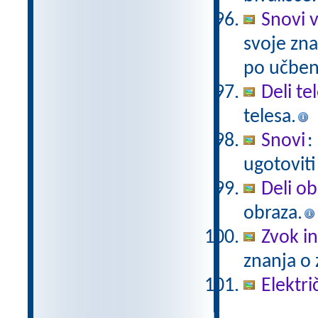
Snovi v
svoje zna
po učben
Deli te
telesa.
Snovi
:
ugotoviti
Deli ob
obraza.
Zvok in
znanja o 
Elektri