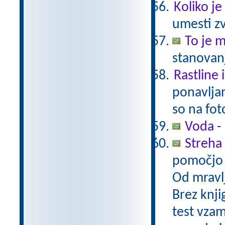
Koliko je
umesti zv
To je 
stanovanj
Rastline 
ponavljan
so na fot
Voda -
Streha 
pomočjo 
Od mravlj
Brez knjig
test vzam