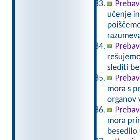
Prebavi
učenje in
poiščemo
razumev
Prebavi
rešujemo 
slediti b
Prebav
mora s po
organov 
Prebav
mora prim
besedilo