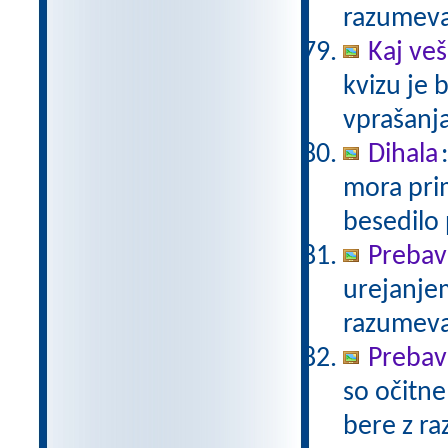
razumev
Kaj veš
kvizu je
vprašanja
Dihala
mora prim
besedilo
Prebav
urejanje
razumev
Prebav
so očitne
bere z r