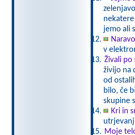
zelenjavo
nekatere
jemo ali 
Naravo
v elektro
Živali po
živijo na
od ostali
bilo, če 
skupine s
Kri in 
utrjevanj
Moje tel