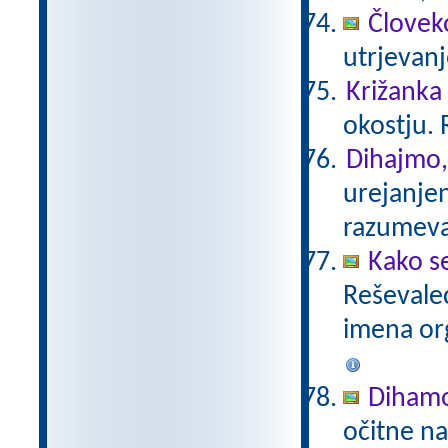
Človeko
utrjevan
Križanka
okostju. 
Dihajmo,
urejanje
razumev
Kako s
Reševalec
imena or
Diham
očitne na