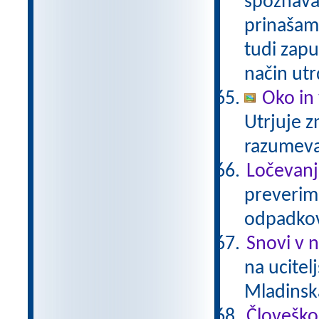
spoznavam
prinašam
tudi zapu
način utr
Oko in 
Utrjuje z
razumev
Ločevanj
preverimo
odpadkov
Snovi v 
na ucitel
Mladinsk
Človeško