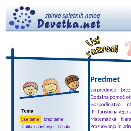
Predmet
vsi predmeti
brez
Dodatna pomoč ot
Gospodinjstvo
In
Tema
IP: Turistična vzgoj
vse teme
brez teme
Matematika
Nara
Čutila in živčevje
Dihala
Praznovanja in prir