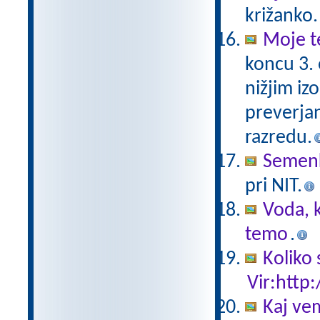
križanko.
Moje t
koncu 3.
nižjim iz
preverjan
razredu.
Semen
pri NIT.
Voda, k
temo
.
Koliko 
Vir:http:
Kaj ve