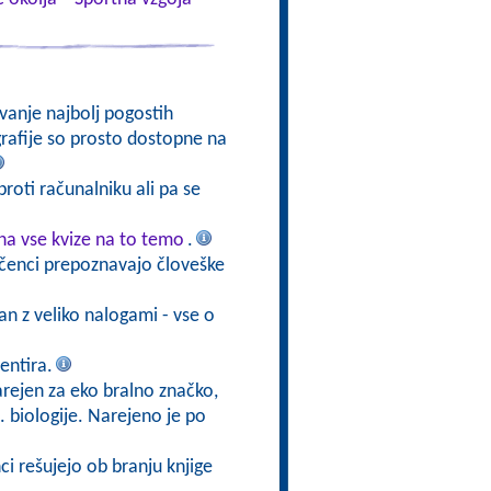
vanje najbolj pogostih
ografije so prosto dostopne na
roti računalniku ali pa se
a vse kvize na to temo
.
učenci prepoznavajo človeške
ran z veliko nalogami - vse o
entira.
narejen za eko bralno značko,
 biologije. Narejeno je po
nci rešujejo ob branju knjige