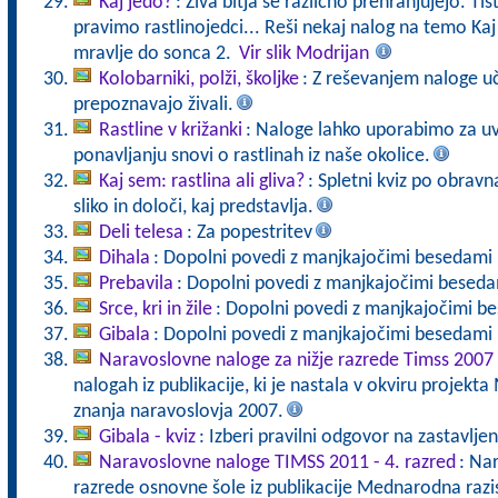
Kaj jedo?
: Živa bitja se različno prehranjujejo. Tist
pravimo rastlinojedci... Reši nekaj nalog na temo Ka
mravlje do sonca 2.
Vir slik Modrijan
Kolobarniki, polži, školjke
: Z reševanjem naloge uč
prepoznavajo živali.
Rastline v križanki
: Naloge lahko uporabimo za uv
ponavljanju snovi o rastlinah iz naše okolice.
Kaj sem: rastlina ali gliva?
: Spletni kviz po obravna
sliko in določi, kaj predstavlja.
Deli telesa
: Za popestritev
Dihala
: Dopolni povedi z manjkajočimi besedami i
Prebavila
: Dopolni povedi z manjkajočimi besedam
Srce, kri in žile
: Dopolni povedi z manjkajočimi bes
Gibala
: Dopolni povedi z manjkajočimi besedami in
Naravoslovne naloge za nižje razrede Timss 2007
nalogah iz publikacije, ki je nastala v okviru projek
znanja naravoslovja 2007.
Gibala - kviz
: Izberi pravilni odgovor na zastavlje
Naravoslovne naloge TIMSS 2011 - 4. razred
: Na
razrede osnovne šole iz publikacije Mednarodna razi