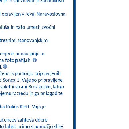
enje in spoznavanje zanimivosti
bil objavljen v reviji Naravoslovna
luša in nato umesti zvočni
streznimi stanovanjskimi
enjene ponavljanju in
 na fotografijah.
d.
čenci s pomočjo pripravljenih
 Sonca 1. Vaje so pripravljene
spletni strani Brez knjige, lahko
ojemu razredu in ga prilagodite
ba Rokus Klett. Vaja je
d učencev zahteva dobre
To lahko urimo s pomočjo slike