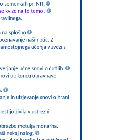
 o semenkah pri NIT.
se kvize na to temo
.
ravilnega.
ah na splošno
poznavanje naših ptic. Z
samostojnega učenja v zvezi s
verjanje učne snovi o čutilih.
 snovi ob koncu obravnave
a.
anje in utrjevanje snovi o hrani
estijo živila v ustrezni
eobrazbe metulja monarha.
eši nekaj nalog.