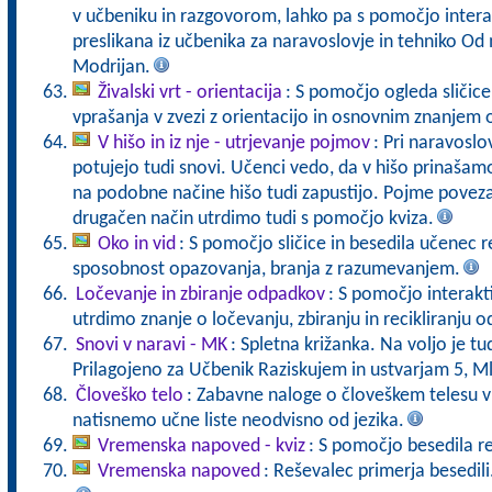
v učbeniku in razgovorom, lahko pa s pomočjo interak
preslikana iz učbenika za naravoslovje in tehniko Od
Modrijan.
Živalski vrt - orientacija
: S pomočjo ogleda sličic
vprašanja v zvezi z orientacijo in osnovnim znanjem o
V hišo in iz nje - utrjevanje pojmov
: Pri naravoslo
potujejo tudi snovi. Učenci vedo, da v hišo prinašamo
na podobne načine hišo tudi zapustijo. Pojme poveza
drugačen način utrdimo tudi s pomočjo kviza.
Oko in vid
: S pomočjo sličice in besedila učenec r
sposobnost opazovanja, branja z razumevanjem.
Ločevanje in zbiranje odpadkov
: S pomočjo interakt
utrdimo znanje o ločevanju, zbiranju in recikliranju 
Snovi v naravi - MK
: Spletna križanka. Na voljo je tu
Prilagojeno za Učbenik Raziskujem in ustvarjam 5, M
Človeško telo
: Zabavne naloge o človeškem telesu v 
natisnemo učne liste neodvisno od jezika.
Vremenska napoved - kviz
: S pomočjo besedila r
Vremenska napoved
: Reševalec primerja besedili