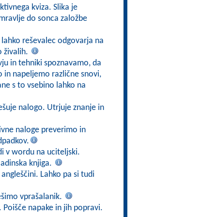
tivnega kviza. Slika je
 mravlje do sonca založbe
e lahko reševalec odgovarja na
 živalih.
vju in tehniki spoznavamo, da
 in napeljemo različne snovi,
ne s to vsebino lahko na
ešuje nalogo. Utrjuje znanje in
ivne naloge preverimo in
odpadkov.
di v wordu na uciteljski.
ladinska knjiga.
angleščini. Lahko pa si tudi
ešimo vprašalanik.
. Poišče napake in jih popravi.