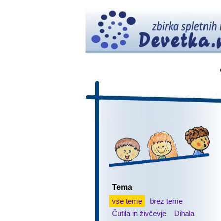
Tema
vse teme
brez teme
Čutila in živčevje
Dihala