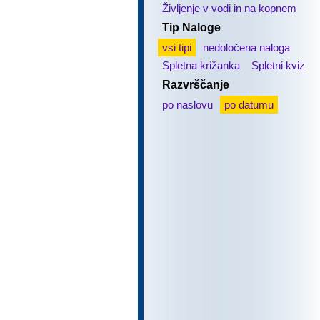
Življenje v vodi in na kopnem
Tip Naloge
vsi tipi
nedoločena naloga
Spletna križanka
Spletni kviz
Razvrščanje
po naslovu
po datumu