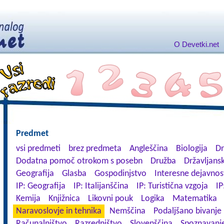
O Devetki.net
Predmet
vsi predmeti
brez predmeta
Angleščina
Biologija
Dn
Dodatna pomoč otrokom s posebn
Družba
Državljansk
Geografija
Glasba
Gospodinjstvo
Interesne dejavnos
IP: Geografija
IP: Italijanščina
IP: Turistična vzgoja
IP
Kemija
Knjižnica
Likovni pouk
Logika
Matematika
Naravoslovje in tehnika
Nemščina
Podaljšano bivanje
Računalništvo
Razredništvo
Slovenščina
Spoznavanje