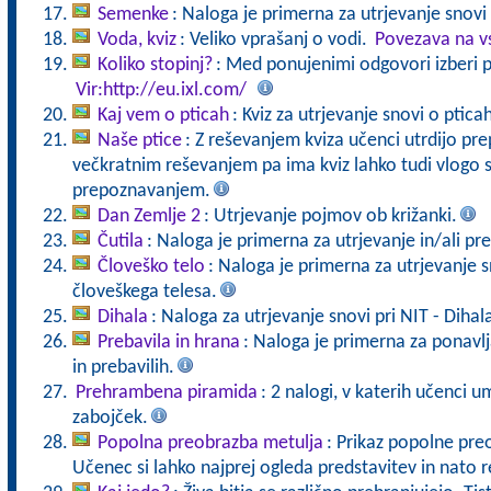
Semenke
: Naloga je primerna za utrjevanje snovi
Voda, kviz
: Veliko vprašanj o vodi.
Povezava na v
Koliko stopinj?
: Med ponujenimi odgovori izberi p
Vir:http://eu.ixl.com/
Kaj vem o pticah
: Kviz za utrjevanje snovi o ptic
Naše ptice
: Z reševanjem kviza učenci utrdijo pre
večkratnim reševanjem pa ima kviz lahko tudi vlogo 
prepoznavanjem.
Dan Zemlje 2
: Utrjevanje pojmov ob križanki.
Čutila
: Naloga je primerna za utrjevanje in/ali pre
Človeško telo
: Naloga je primerna za utrjevanje
človeškega telesa.
Dihala
: Naloga za utrjevanje snovi pri NIT - Dihal
Prebavila in hrana
: Naloga je primerna za ponavlj
in prebavilih.
Prehrambena piramida
: 2 nalogi, v katerih učenci um
zabojček.
Popolna preobrazba metulja
: Prikaz popolne pr
Učenec si lahko najprej ogleda predstavitev in nato r