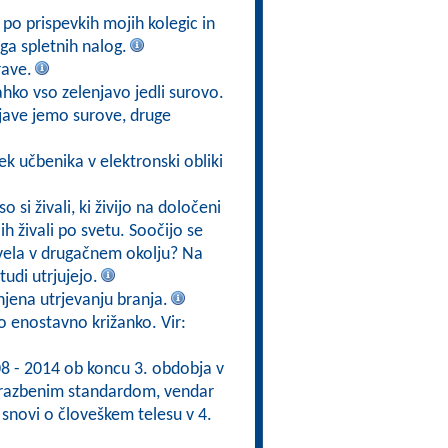
po prispevkih mojih kolegic in
ga spletnih nalog.
rave.
lahko vso zelenjavo jedli surovo.
njave jemo surove, druge
ek učbenika v elektronski obliki
o si živali, ki živijo na določeni
h živali po svetu. Soočijo se
živela v drugačnem okolju? Na
udi utrjujejo.
jena utrjevanju branja.
mo enostavno križanko. Vir:
08 - 2014 ob koncu 3. obdobja v
brazbenim standardom, vendar
 snovi o človeškem telesu v 4.