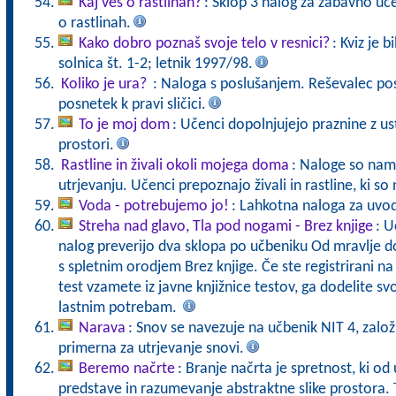
Kaj veš o rastlinah?
: Sklop 3 nalog za zabavno uč
o rastlinah.
Kako dobro poznaš svoje telo v resnici?
: Kviz je 
solnica št. 1-2; letnik 1997/98.
Koliko je ura?
: Naloga s poslušanjem. Reševalec pos
posnetek k pravi sličici.
To je moj dom
: Učenci dopolnjujejo praznine z u
prostori.
Rastline in živali okoli mojega doma
: Naloge so nam
utrjevanju. Učenci prepoznajo živali in rastline, ki so
Voda - potrebujemo jo!
: Lahkotna naloga za uvo
Streha nad glavo, Tla pod nogami - Brez knjige
: U
nalog preverijo dva sklopa po učbeniku Od mravlje do
s spletnim orodjem Brez knjige. Če ste registrirani na 
test vzamete iz javne knjižnice testov, ga dodelite sv
lastnim potrebam.
Narava
: Snov se navezuje na učbenik NIT 4, založ
primerna za utrjevanje snovi.
Beremo načrte
: Branje načrta je spretnost, ki o
predstave in razumevanje abstraktne slike prostora. 