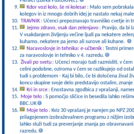
Plenilci (zbirka Pustolovec).
Kdor vozi kolo, še ni kolesar
: Malo sem pobrskala 
kolegov in iz mnogo dobrih idej je nastalo nekaj male
TRAVNIK
: Učenci prepoznavajo travniško cvetje in t
Jejmo zdravo, vsak dan zelenjavo
: Pravijo, da bi 
V vsakdanjem življenju večine ljudi pa nekatere zele
kuhamo, nekatere pa jemo ali surove ali kuhane.
Naravoslovje in tehnika: e-učbenik
: Testni primer
za naravoslovje in tehniko v 4. razredu.
Živali po svetu
: Učenci morajo tudi razmisliti, v čem s
celini podobne, oziroma v čem se razlikujejo od ostali
tudi s problemom - Kaj bi bilo, če bi določena žival 
koncu skupine svoje delo predstavijo ostalim, znanje t
Kri in srce
: Enostavna zgodbica z vprašanji, namen
Moje telo
: S pomočjo sličice in besedila lahko reši
BBC.UK
Moje telo
: Kviz 30 vprašanj je narejen po NPZ 20
prilagojenem izobraževalnem programu z nižjim izo
lahko služi tudi za preverjanje znanja po obravnavani
razredu.