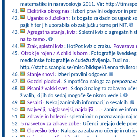
matematike in naravoslovja 2011. Vir: http://timsspe
Elektrika okrog nas
: Izberi pravilni odgovor in pre
Uganke o žuželkah
: Iz bogate zakladnice ugank se
pajkih ter jih uporabila ob zaključku teme pri NIT.
Agregatna stanja, kviz
: Spletni kviz o agregatnih s
na to temo
.
Zrak, spletni kviz
: HotPot kviz o zraku.
Povezava n
Otrok je rojen / A child is born
: Fotografije švedske
medicinske fotografije o čudežu življenja. Tudi na:
http://static.scanpix.se/misc/bildspel/LennartNilsso
Stanje snovi
: Izberi pravilni odgovor.
Gozdni plodovi
: Simpatična naloga za prepoznav
Pisani živalski svet
: Sklop 3 nalog za zabavno uče
živalih, ki jih do sedaj mogoče še nismo vedeli.
Sesalci
: Nekaj zanimivih informacij o sesalcih.
Največji, najglasnejši, najdaljši, ...
: Zanimive inform
Zdravje in bolezni
: spletni kviz o poznavanju najp
5 nasvetov za zdrave zobe
: Učenci urejajo dele pove
Človeško telo
: Naloga za zabavno učenje in utrje