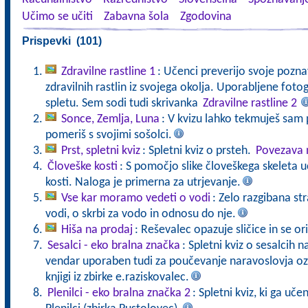
Učimo se učiti
Zabavna šola
Zgodovina
Prispevki (101)
Zdravilne rastline 1
: Učenci preverijo svoje pozna
zdravilnih rastlin iz svojega okolja. Uporabljene fot
spletu. Sem sodi tudi skrivanka
Zdravilne rastline 2
Sonce, Zemlja, Luna
: V kvizu lahko tekmuješ sam p
pomeriš s svojimi sošolci.
Prst, spletni kviz
: Spletni kviz o prsteh.
Povezava n
Človeške kosti
: S pomočjo slike človeškega skeleta 
kosti. Naloga je primerna za utrjevanje.
Vse kar moramo vedeti o vodi
: Zelo razgibana st
vodi, o skrbi za vodo in odnosu do nje.
Hiša na prodaj
: Reševalec opazuje sličice in se ori
Sesalci - eko bralna značka
: Spletni kviz o sesalcih 
vendar uporaben tudi za poučevanje naravoslovja oz.
knjigi iz zbirke e.raziskovalec.
Plenilci - eko bralna značka 2
: Spletni kviz, ki ga uče