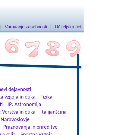
|
Varovanje zasebnosti
|
Učiteljska.net
evi dejavnosti
a vzgoja in etika
Fizika
ti
IP: Astronomija
: Verstva in etika
Italijanščina
Naravoslovje
Praznovanja in prireditve
 okolja
Športna vzgoja