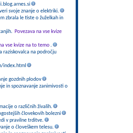
i.blog.arnes.si
veri svoje znanje o elektriki.
m zbrala le tiste o žuželkah in
tanjih.
Povezava na vse kvize
a vse kvize na to temo
.
ga raziskovalca na področju
n/index.html
anje gozdnih plodov
nje in spoznavanje zanimivosti o
acije o različnih živalih.
ogostejših človekovih bolezni
di v pravilne trditve.
vanje o človeškem telesu.