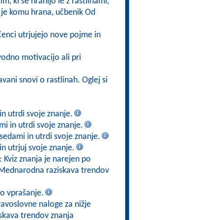
im, ki se hranijo le z rastlinami,
j je komu hrana, učbenik Od
enci utrjujejo nove pojme in
odno motivacijo ali pri
vani snovi o rastlinah. Oglej si
n utrdi svoje znanje.
i in utrdi svoje znanje.
edami in utrdi svoje znanje.
 utrjuj svoje znanje.
: Kviz znanja je narejen po
ta Mednarodna raziskava trendov
no vprašanje.
ravoslovne naloge za nižje
skava trendov znanja