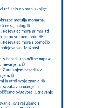
nci rešujejo ob branju knjige
eobrazbe metulja monarha.
eši nekaj nalog.
e. Reševalec mora primerjati
edilo po vrstnem redu.
je. Reševalec mora s pomočjo
 dopolnjevanko. Možnost
. V besedilu so očitne napake,
azumevanjem.
. Z urejanjem besedila v
anjem.
i in utrdi svoje znanje.
a za zabavno učenje in
 poiščemo odgovore. Utrjevanje
evanje. Kviz rešujemo s