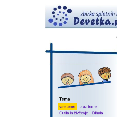
Tema
vse teme
brez teme
Čutila in živčevje
Dihala