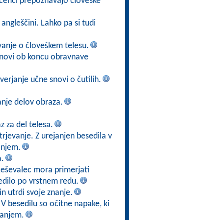
učenci prepoznavajo človeške
angleščini. Lahko pa si tudi
vanje o človeškem telesu.
 snovi ob koncu obravnave
verjanje učne snovi o čutilih.
nje delov obraza.
z za del telesa.
rjevanje. Z urejanjen besedila v
anjem.
a.
Reševalec mora primerjati
edilo po vrstnem redu.
n utrdi svoje znanje.
 V besedilu so očitne napake, ki
vanjem.