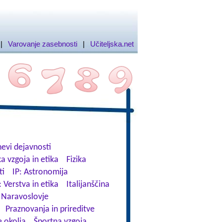
|
Varovanje zasebnosti
|
Učiteljska.net
evi dejavnosti
a vzgoja in etika
Fizika
ti
IP: Astronomija
: Verstva in etika
Italijanščina
Naravoslovje
Praznovanja in prireditve
 okolja
Športna vzgoja