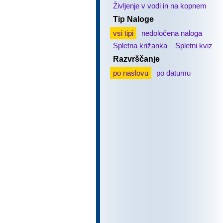
Življenje v vodi in na kopnem
Tip Naloge
vsi tipi
nedoločena naloga
Spletna križanka
Spletni kviz
Razvrščanje
po naslovu
po datumu