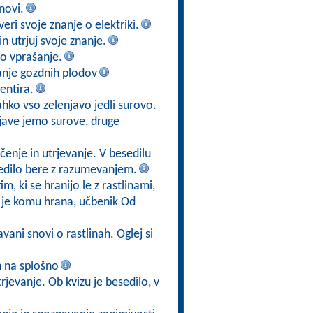
novi.
veri svoje znanje o elektriki.
 utrjuj svoje znanje.
no vprašanje.
anje gozdnih plodov
entira.
lahko vso zelenjavo jedli surovo.
njave jemo surove, druge
enje in utrjevanje. V besedilu
esedilo bere z razumevanjem.
im, ki se hranijo le z rastlinami,
j je komu hrana, učbenik Od
vani snovi o rastlinah. Oglej si
ah na splošno
rjevanje. Ob kvizu je besedilo, v