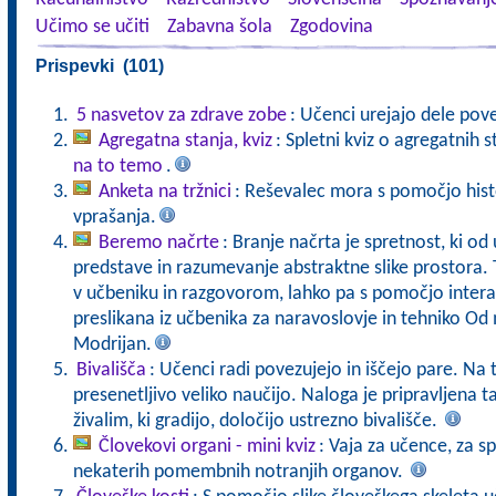
Učimo se učiti
Zabavna šola
Zgodovina
Prispevki (101)
5 nasvetov za zdrave zobe
: Učenci urejajo dele pove
Agregatna stanja, kviz
: Spletni kviz o agregatnih s
na to temo
.
Anketa na tržnici
: Reševalec mora s pomočjo his
vprašanja.
Beremo načrte
: Branje načrta je spretnost, ki o
predstave in razumevanje abstraktne slike prostora. 
v učbeniku in razgovorom, lahko pa s pomočjo interak
preslikana iz učbenika za naravoslovje in tehniko Od
Modrijan.
Bivališča
: Učenci radi povezujejo in iščejo pare. Na
presenetljivo veliko naučijo. Naloga je pripravljena
živalim, ki gradijo, določijo ustrezno bivališče.
Človekovi organi - mini kviz
: Vaja za učence, za s
nekaterih pomembnih notranjih organov.