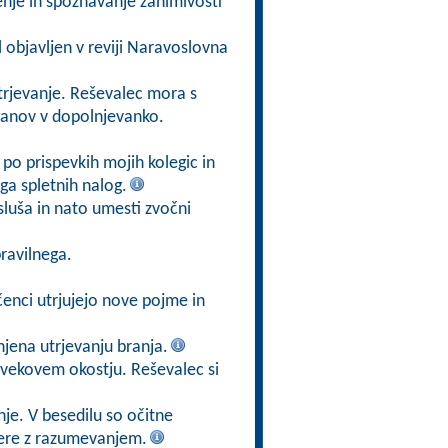
enje in spoznavanje zanimivosti
bil objavljen v reviji Naravoslovna
trjevanje. Reševalec mora s
rganov v dopolnjevanko.
po prispevkih mojih kolegic in
ga spletnih nalog.
luša in nato umesti zvočni
ravilnega.
enci utrjujejo nove pojme in
jena utrjevanju branja.
lovekovem okostju. Reševalec si
je. V besedilu so očitne
 bere z razumevanjem.