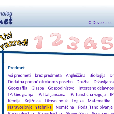
O Devetki.net
Predmet
vsi predmeti
brez predmeta
Angleščina
Biologija
Dn
Dodatna pomoč otrokom s posebn
Družba
Državljansk
Geografija
Glasba
Gospodinjstvo
Interesne dejavnos
IP: Geografija
IP: Italijanščina
IP: Turistična vzgoja
IP
Kemija
Knjižnica
Likovni pouk
Logika
Matematika
Naravoslovje in tehnika
Nemščina
Podaljšano bivanje
Računalništvo
Razredništvo
Slovenščina
Spoznavanje