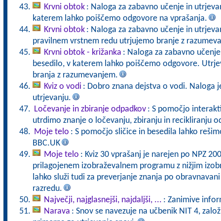
Krvni obtok
: Naloga za zabavno učenje in utrjevan
katerem lahko poiščemo odgovore na vprašanja.
Krvni obtok
: Naloga za zabavno učenje in utrjeva
pravilnem vrstnem redu utrjujemo branje z razumev
Krvni obtok - križanka
: Naloga za zabavno učenje i
besedilo, v katerem lahko poiščemo odgovore. Utrje
branja z razumevanjem.
Kviz o vodi
: Dobro znana dejstva o vodi. Naloga 
utrjevanju.
Ločevanje in zbiranje odpadkov
: S pomočjo interakt
utrdimo znanje o ločevanju, zbiranju in recikliranju 
Moje telo
: S pomočjo sličice in besedila lahko reši
BBC.UK
Moje telo
: Kviz 30 vprašanj je narejen po NPZ 20
prilagojenem izobraževalnem programu z nižjim izo
lahko služi tudi za preverjanje znanja po obravnavani
razredu.
Največji, najglasnejši, najdaljši, ...
: Zanimive inform
Narava
: Snov se navezuje na učbenik NIT 4, založ