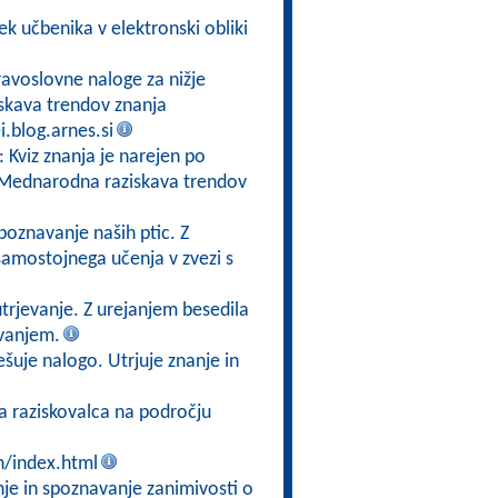
ek učbenika v elektronski obliki
ravoslovne naloge za nižje
skava trendov znanja
i.blog.arnes.si
: Kviz znanja je narejen po
ta Mednarodna raziskava trendov
poznavanje naših ptic. Z
samostojnega učenja v zvezi s
trjevanje. Z urejanjem besedila
vanjem.
ešuje nalogo. Utrjuje znanje in
ga raziskovalca na področju
n/index.html
nje in spoznavanje zanimivosti o