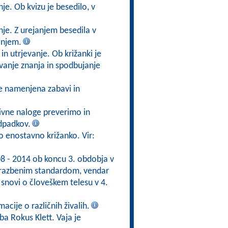
je. Ob kvizu je besedilo, v
nje. Z urejanjem besedila v
anjem.
n utrjevanje. Ob križanki je
vanje znanja in spodbujanje
je namenjena zabavi in
ivne naloge preverimo in
odpadkov.
mo enostavno križanko. Vir:
08 - 2014 ob koncu 3. obdobja v
brazbenim standardom, vendar
 snovi o človeškem telesu v 4.
acije o različnih živalih.
ba Rokus Klett. Vaja je