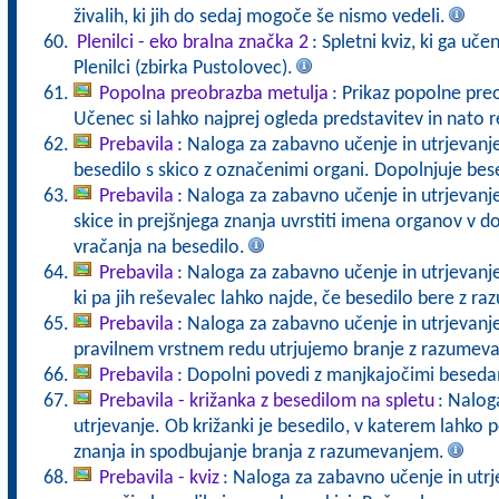
živalih, ki jih do sedaj mogoče še nismo vedeli.
Plenilci - eko bralna značka 2
: Spletni kviz, ki ga uče
Plenilci (zbirka Pustolovec).
Popolna preobrazba metulja
: Prikaz popolne pr
Učenec si lahko najprej ogleda predstavitev in nato r
Prebavila
: Naloga za zabavno učenje in utrjevanj
besedilo s skico z označenimi organi. Dopolnjuje bes
Prebavila
: Naloga za zabavno učenje in utrjevan
skice in prejšnjega znanja uvrstiti imena organov v
vračanja na besedilo.
Prebavila
: Naloga za zabavno učenje in utrjevanje
ki pa jih reševalec lahko najde, če besedilo bere z r
Prebavila
: Naloga za zabavno učenje in utrjevanje
pravilnem vrstnem redu utrjujemo branje z razumev
Prebavila
: Dopolni povedi z manjkajočimi besedam
Prebavila - križanka z besedilom na spletu
: Nalog
utrjevanje. Ob križanki je besedilo, v katerem lahko
znanja in spodbujanje branja z razumevanjem.
Prebavila - kviz
: Naloga za zabavno učenje in utrj