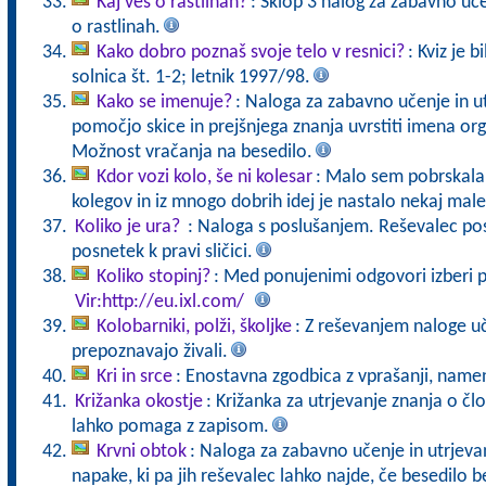
Kaj veš o rastlinah?
: Sklop 3 nalog za zabavno uč
o rastlinah.
Kako dobro poznaš svoje telo v resnici?
: Kviz je 
solnica št. 1-2; letnik 1997/98.
Kako se imenuje?
: Naloga za zabavno učenje in u
pomočjo skice in prejšnjega znanja uvrstiti imena o
Možnost vračanja na besedilo.
Kdor vozi kolo, še ni kolesar
: Malo sem pobrskala 
kolegov in iz mnogo dobrih idej je nastalo nekaj male
Koliko je ura?
: Naloga s poslušanjem. Reševalec pos
posnetek k pravi sličici.
Koliko stopinj?
: Med ponujenimi odgovori izberi p
Vir:http://eu.ixl.com/
Kolobarniki, polži, školjke
: Z reševanjem naloge uč
prepoznavajo živali.
Kri in srce
: Enostavna zgodbica z vprašanji, namen
Križanka okostje
: Križanka za utrjevanje znanja o č
lahko pomaga z zapisom.
Krvni obtok
: Naloga za zabavno učenje in utrjevan
napake, ki pa jih reševalec lahko najde, če besedilo