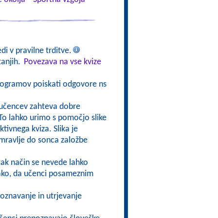
di v pravilne trditve.
tanjih.
Povezava na vse kvize
togramov poiskati odgovore ns
d učencev zahteva dobre
To lahko urimo s pomočjo slike
tivnega kviza. Slika je
 mravlje do sonca založbe
 tak način se nevede lahko
 tako, da učenci posameznim
poznavanje in utrjevanje