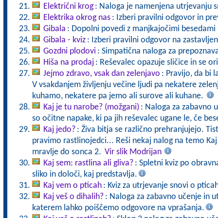
Električni krog
: Naloga je namenjena utrjevanju s
Elektrika okrog nas
: Izberi pravilni odgovor in pre
Gibala
: Dopolni povedi z manjkajočimi besedami in
Gibala - kviz
: Izberi pravilni odgovor na zastavlje
Gozdni plodovi
: Simpatična naloga za prepoznav
Hiša na prodaj
: Reševalec opazuje sličice in se ori
Jejmo zdravo, vsak dan zelenjavo
: Pravijo, da bi 
V vsakdanjem življenju večine ljudi pa nekatere zele
kuhamo, nekatere pa jemo ali surove ali kuhane.
Kaj je tu narobe? (možgani)
: Naloga za zabavno uč
so očitne napake, ki pa jih reševalec ugane le, če b
Kaj jedo?
: Živa bitja se različno prehranjujejo. Tist
pravimo rastlinojedci... Reši nekaj nalog na temo Ka
mravlje do sonca 2.
Vir slik Modrijan
Kaj sem: rastlina ali gliva?
: Spletni kviz po obravna
sliko in določi, kaj predstavlja.
Kaj vem o pticah
: Kviz za utrjevanje snovi o ptic
Kaj veš o dihalih?
: Naloga za zabavno učenje in ut
katerem lahko poiščemo odgovore na vprašanja.