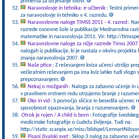
primerna za utrjevanje snovi.
Naravoslovje in tehnika: e-učbenik
: Testni primer
za naravoslovje in tehniko v 4. razredu.
Naravoslovne naloge TIMSS 2011 - 4. razred
: Na
razrede osnovne šole iz publikacije Mednarodna razi
matematike in naravoslovja 2011. Vir: http://timsspe
Naravoslovne naloge za nižje razrede Timss 2007
nalogah iz publikacije, ki je nastala v okviru projek
znanja naravoslovja 2007.
Naše ptice
: Z reševanjem kviza učenci utrdijo pre
večkratnim reševanjem pa ima kviz lahko tudi vlogo 
prepoznavanjem.
Nekaj o možganih
: Naloga za zabavno učenje in u
v pravilnem vrstnem redu utrjujemo branje z razume
Oko in vid
: S pomočjo sličice in besedila učenec r
sposobnost opazovanja, branja z razumevanjem.
Otrok je rojen / A child is born
: Fotografije švedske
medicinske fotografije o čudežu življenja. Tudi na:
http://static.scanpix.se/misc/bildspel/LennartNilsso
Pisani živalski svet
: Sklop 3 nalog za zabavno uče