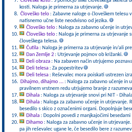
Človeške kosti
: S pomočjo slike človeškega skeleta 
kosti. Naloga je primerna za utrjevanje.
Človeško telo
: Zabavne naloge o človeškem telesu v 
natisnemo učne liste neodvisno od jezika.
Človeško telo
: Naloga za zabavno učenje in utrje
Človeško telo
: Naloga je primerna za utrjevanje
človeškega telesa.
Čutila
: Naloga je primerna za utrjevanje in/ali pre
Dan Zemlje 2
: Utrjevanje pojmov ob križanki.
Deli obraza
: Na zabaven način utrjujemo poznava
Deli telesa
: Za popestritev
Deli telesa
: Reševalec mora poiskati ustrezen izra
Dihajmo, dihajmo ...
: Naloga za zabavno učenje in ut
pravilnem vrstnem redu utrjujemo branje z razumev
Dihala
: Naloga za utrjevanje snovi pri NIT - Dihal
Dihala
: Naloga za zabavno učenje in utrjevanje. 
besedilo s skico z označenimi organi. Dopolnjuje bes
Dihala
: Dopolni povedi z manjkajočimi besedami i
Dihamo
: Naloga za zabavno učenje in utrjevanje.
pa jih reševalec ugane le, če besedilo bere z razume