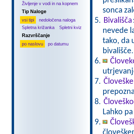
preslikan
Življenje v vodi in na kopnem
sonca za
Tip Naloge
Bivališča
vsi tipi
nedoločena naloga
Spletna križanka
Spletni kviz
nevede la
Razvrščanje
tako, da 
po naslovu
po datumu
bivališče
Človeko
utrjevan
Človeške
prepoznav
Človeško
Lahko pa 
Človeš
človeške