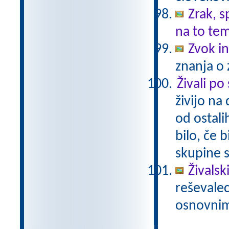
Zrak, s
na to te
Zvok in
znanja o 
Živali po
živijo na
od ostali
bilo, če 
skupine s
Živalski
reševalec
osnovnim