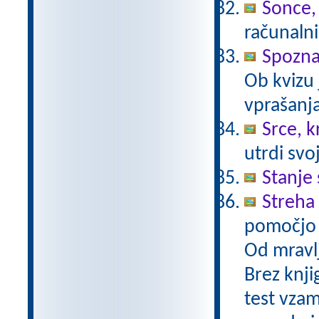
Sonce,
računalni
Spozn
Ob kvizu
vprašanja
Srce, kr
utrdi svo
Stanje 
Streha 
pomočjo 
Od mravlj
Brez knjig
test vzam