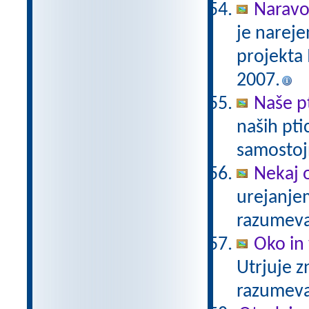
Naravo
je nareje
projekta
2007.
Naše p
naših pti
samostoj
Nekaj 
urejanje
razumev
Oko in 
Utrjuje z
razumev