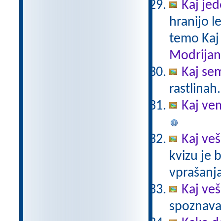
Kaj je
hranijo l
temo Kaj
Modrijan
Kaj sem
rastlinah.
Kaj ve
Kaj veš
kvizu je
vprašanja
Kaj veš
spoznavan