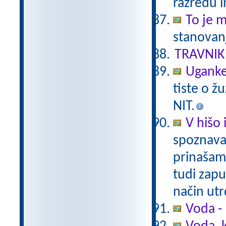
razredu i
To je 
stanovanj
TRAVNIK
Uganke
tiste o ž
NIT.
V hišo 
spoznavam
prinašam
tudi zapu
način utr
Voda -