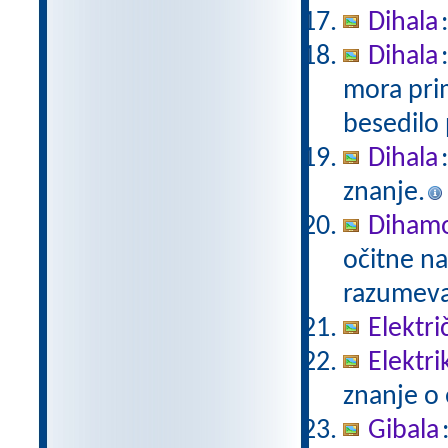
Dihala
Dihala
mora prim
besedilo
Dihala
znanje.
Diham
očitne na
razumev
Elektri
Elektri
znanje o 
Gibala