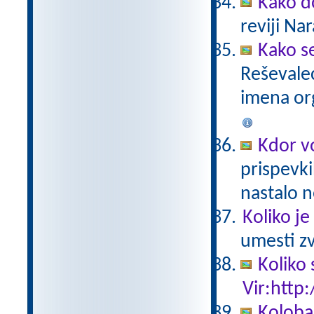
Kako do
reviji Na
Kako s
Reševalec
imena or
Kdor vo
prispevki
nastalo n
Koliko je
umesti zv
Koliko 
Vir:http:
Kolobar