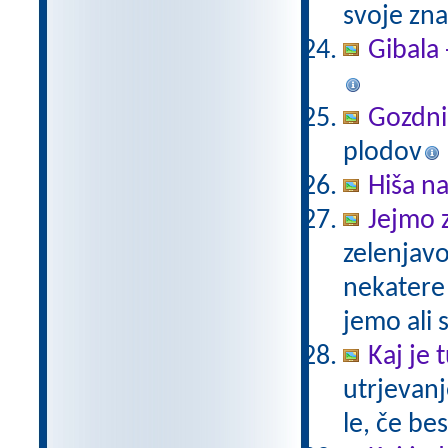
svoje zna
Gibala 
Gozdni
plodov
Hiša n
Jejmo 
zelenjavo
nekatere
jemo ali 
Kaj je
utrjevanj
le, če be