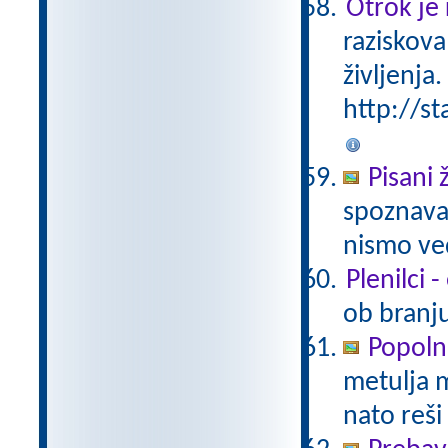
Otrok je 
raziskova
življenja.
http://st
Pisani 
spoznavan
nismo ved
Plenilci 
ob branju
Popoln
metulja m
nato reši