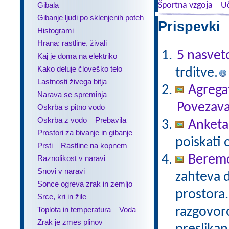
Gibala
Športna vzgoja
Uč
Gibanje ljudi po sklenjenih poteh
Prispevki 
Histogrami
Hrana: rastline, živali
5 nasvet
Kaj je doma na elektriko
Kako deluje človeško telo
trditve.
Lastnosti živega bitja
Agregat
Narava se spreminja
Povezava
Oskrba s pitno vodo
Oskrba z vodo
Prebavila
Anketa 
Prostori za bivanje in gibanje
poiskati 
Prsti
Rastline na kopnem
Beremo
Raznolikost v naravi
Snovi v naravi
zahteva 
Sonce ogreva zrak in zemljo
prostora.
Srce, kri in žile
Toplota in temperatura
Voda
razgovoro
Zrak je zmes plinov