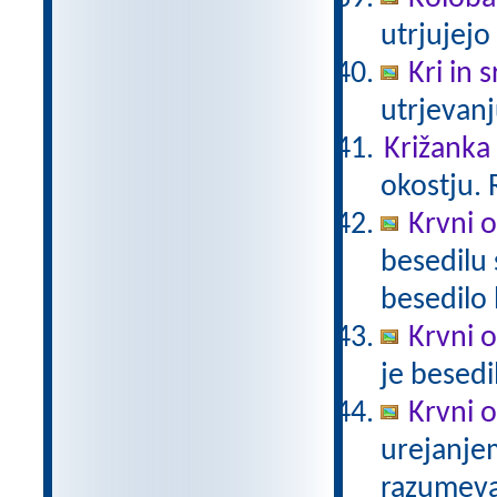
utrjujejo
Kri in 
utrjevanj
Križanka
okostju. 
Krvni 
besedilu 
besedilo
Krvni 
je besed
Krvni 
urejanje
razumev