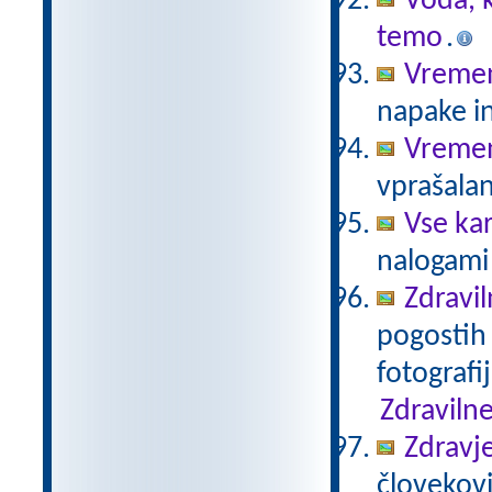
Voda, k
temo
.
Vreme
napake in
Vremen
vprašalan
Vse ka
nalogami 
Zdravil
pogostih 
fotografi
Zdravilne
Zdravje
človekovi