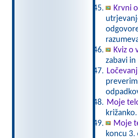
Krvni o
utrjevanj
odgovore.
razumev
Kviz o 
zabavi in
Ločevanj
preverimo
odpadkov
Moje tel
križanko.
Moje t
koncu 3.