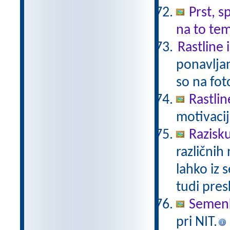
Prst, s
na to te
Rastline 
ponavljan
so na fot
Rastlin
motivacij
Razisk
različnih
lahko iz 
tudi pre
Semen
pri NIT.