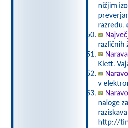
nižjim iz
preverjan
razredu.
Največji
različnih 
Narava
Klett. Va
Naravo
v elektro
Naravo
naloge za
raziskava
http://ti