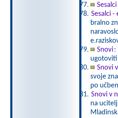
Sesalci
Sesalci -
bralno z
naravoslo
e.razisko
Snovi
:
ugotoviti
Snovi v
svoje zna
po učben
Snovi v 
na ucitel
Mladinsk