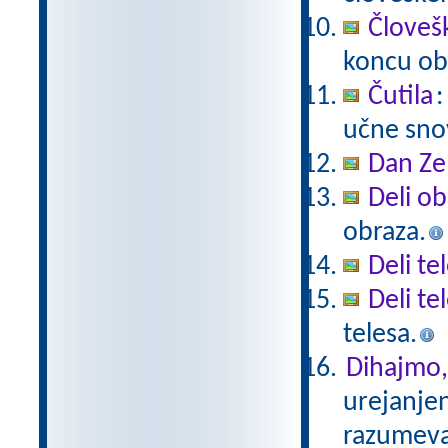
Človeš
koncu ob
Čutila
:
učne snov
Dan Ze
Deli ob
obraza.
Deli te
Deli te
telesa.
Dihajmo,
urejanje
razumev