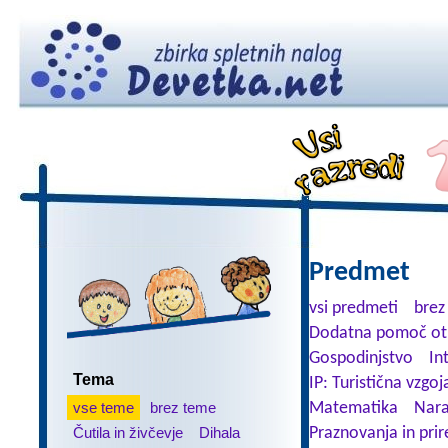
Predmet
vsi predmeti
brez
Dodatna pomoč ot
Gospodinjstvo
In
Tema
IP: Turistična vzgoj
vse teme
brez teme
Matematika
Nara
Čutila in živčevje
Dihala
Praznovanja in prir