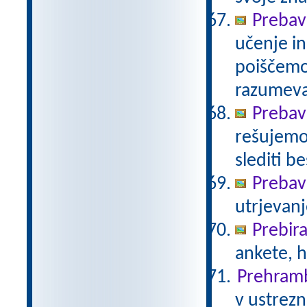
Prebavi
učenje in
poiščemo
razumev
Prebavi
rešujemo 
slediti b
Prebavi
utrjevanj
Prebir
ankete, 
Prehram
v ustrezn