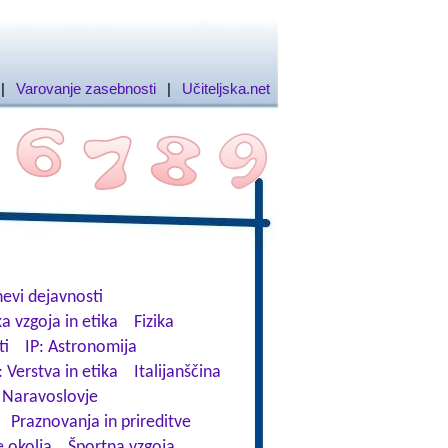
|
Varovanje zasebnosti
|
Učiteljska.net
evi dejavnosti
a vzgoja in etika
Fizika
ti
IP: Astronomija
: Verstva in etika
Italijanščina
Naravoslovje
Praznovanja in prireditve
 okolja
Športna vzgoja