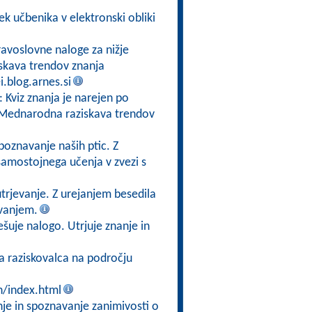
ek učbenika v elektronski obliki
ravoslovne naloge za nižje
skava trendov znanja
i.blog.arnes.si
: Kviz znanja je narejen po
ta Mednarodna raziskava trendov
poznavanje naših ptic. Z
samostojnega učenja v zvezi s
trjevanje. Z urejanjem besedila
vanjem.
ešuje nalogo. Utrjuje znanje in
ga raziskovalca na področju
n/index.html
nje in spoznavanje zanimivosti o