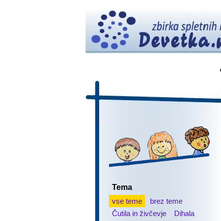
Tema
vse teme
brez teme
Čutila in živčevje
Dihala