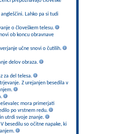
učenci prepoznavajo človeške
angleščini. Lahko pa si tudi
vanje o človeškem telesu.
 snovi ob koncu obravnave
verjanje učne snovi o čutilih.
nje delov obraza.
z za del telesa.
rjevanje. Z urejanjen besedila v
anjem.
a.
Reševalec mora primerjati
edilo po vrstnem redu.
n utrdi svoje znanje.
 V besedilu so očitne napake, ki
vanjem.