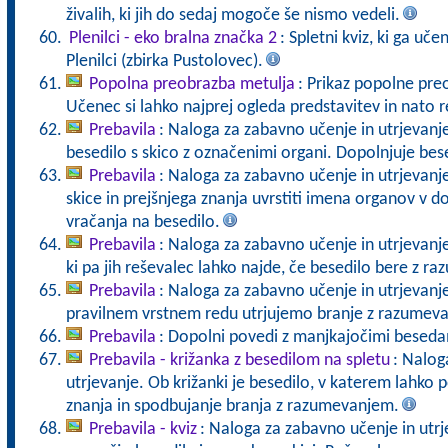
živalih, ki jih do sedaj mogoče še nismo vedeli.
Plenilci - eko bralna značka 2
: Spletni kviz, ki ga uče
Plenilci (zbirka Pustolovec).
Popolna preobrazba metulja
: Prikaz popolne pr
Učenec si lahko najprej ogleda predstavitev in nato r
Prebavila
: Naloga za zabavno učenje in utrjevanj
besedilo s skico z označenimi organi. Dopolnjuje bes
Prebavila
: Naloga za zabavno učenje in utrjevan
skice in prejšnjega znanja uvrstiti imena organov v
vračanja na besedilo.
Prebavila
: Naloga za zabavno učenje in utrjevanje
ki pa jih reševalec lahko najde, če besedilo bere z r
Prebavila
: Naloga za zabavno učenje in utrjevanje
pravilnem vrstnem redu utrjujemo branje z razumev
Prebavila
: Dopolni povedi z manjkajočimi besedam
Prebavila - križanka z besedilom na spletu
: Nalog
utrjevanje. Ob križanki je besedilo, v katerem lahko
znanja in spodbujanje branja z razumevanjem.
Prebavila - kviz
: Naloga za zabavno učenje in utrj