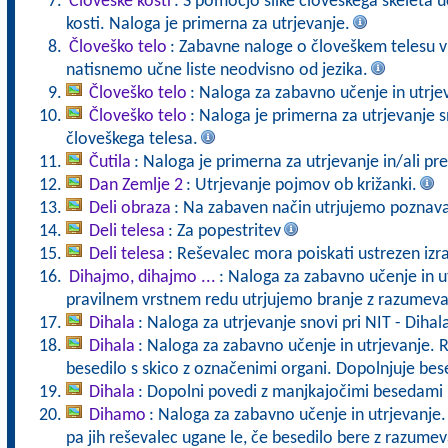
Človeške kosti
: S pomočjo slike človeškega skeleta 
kosti. Naloga je primerna za utrjevanje.
Človeško telo
: Zabavne naloge o človeškem telesu v 
natisnemo učne liste neodvisno od jezika.
Človeško telo
: Naloga za zabavno učenje in utrje
Človeško telo
: Naloga je primerna za utrjevanje
človeškega telesa.
Čutila
: Naloga je primerna za utrjevanje in/ali pre
Dan Zemlje 2
: Utrjevanje pojmov ob križanki.
Deli obraza
: Na zabaven način utrjujemo poznava
Deli telesa
: Za popestritev
Deli telesa
: Reševalec mora poiskati ustrezen izra
Dihajmo, dihajmo ...
: Naloga za zabavno učenje in ut
pravilnem vrstnem redu utrjujemo branje z razumev
Dihala
: Naloga za utrjevanje snovi pri NIT - Dihal
Dihala
: Naloga za zabavno učenje in utrjevanje. 
besedilo s skico z označenimi organi. Dopolnjuje bes
Dihala
: Dopolni povedi z manjkajočimi besedami i
Dihamo
: Naloga za zabavno učenje in utrjevanje.
pa jih reševalec ugane le, če besedilo bere z razume