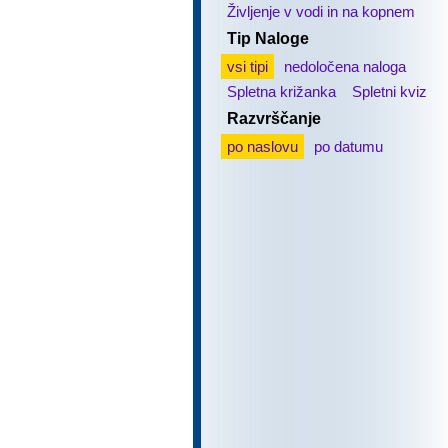
Življenje v vodi in na kopnem
Tip Naloge
vsi tipi
nedoločena naloga
Spletna križanka
Spletni kviz
Razvrščanje
po naslovu
po datumu