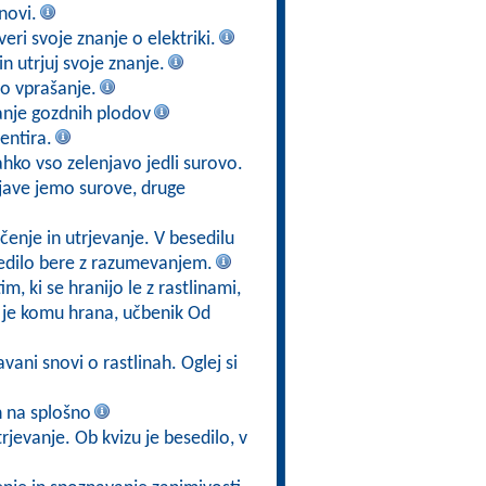
novi.
veri svoje znanje o elektriki.
 utrjuj svoje znanje.
no vprašanje.
anje gozdnih plodov
entira.
lahko vso zelenjavo jedli surovo.
njave jemo surove, druge
enje in utrjevanje. V besedilu
esedilo bere z razumevanjem.
im, ki se hranijo le z rastlinami,
j je komu hrana, učbenik Od
vani snovi o rastlinah. Oglej si
ah na splošno
rjevanje. Ob kvizu je besedilo, v