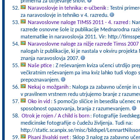
primerna za utrjevanje snovi.
Naravoslovje in tehnika: e-učbenik
: Testni primer
za naravoslovje in tehniko v 4. razredu.
Naravoslovne naloge TIMSS 2011 - 4. razred
: Na
razrede osnovne šole iz publikacije Mednarodna razi
matematike in naravoslovja 2011. Vir: http://timsspe
Naravoslovne naloge za nižje razrede Timss 2007
nalogah iz publikacije, ki je nastala v okviru projek
znanja naravoslovja 2007.
Naše ptice
: Z reševanjem kviza učenci utrdijo pre
večkratnim reševanjem pa ima kviz lahko tudi vlogo 
prepoznavanjem.
Nekaj o možganih
: Naloga za zabavno učenje in u
v pravilnem vrstnem redu utrjujemo branje z razume
Oko in vid
: S pomočjo sličice in besedila učenec r
sposobnost opazovanja, branja z razumevanjem.
Otrok je rojen / A child is born
: Fotografije švedske
medicinske fotografije o čudežu življenja. Tudi na:
http://static.scanpix.se/misc/bildspel/LennartNilsso
Pisani živalski svet
: Sklop 3 nalog za zabavno uče