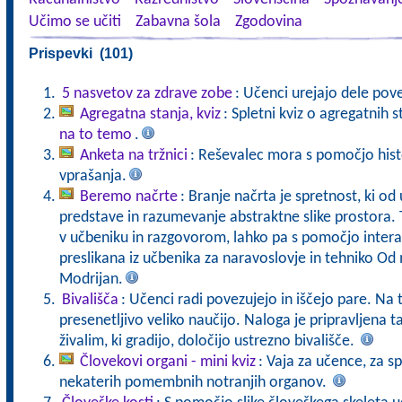
Učimo se učiti
Zabavna šola
Zgodovina
Prispevki (101)
5 nasvetov za zdrave zobe
: Učenci urejajo dele pove
Agregatna stanja, kviz
: Spletni kviz o agregatnih s
na to temo
.
Anketa na tržnici
: Reševalec mora s pomočjo his
vprašanja.
Beremo načrte
: Branje načrta je spretnost, ki o
predstave in razumevanje abstraktne slike prostora. 
v učbeniku in razgovorom, lahko pa s pomočjo interak
preslikana iz učbenika za naravoslovje in tehniko Od
Modrijan.
Bivališča
: Učenci radi povezujejo in iščejo pare. Na
presenetljivo veliko naučijo. Naloga je pripravljena
živalim, ki gradijo, določijo ustrezno bivališče.
Človekovi organi - mini kviz
: Vaja za učence, za s
nekaterih pomembnih notranjih organov.