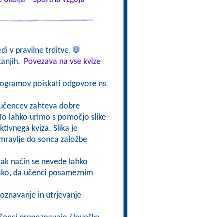
di v pravilne trditve.
tanjih.
Povezava na vse kvize
togramov poiskati odgovore ns
d učencev zahteva dobre
To lahko urimo s pomočjo slike
tivnega kviza. Slika je
 mravlje do sonca založbe
 tak način se nevede lahko
 tako, da učenci posameznim
poznavanje in utrjevanje