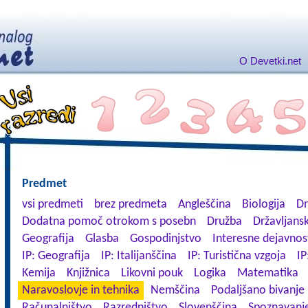
O Devetki.net
Predmet
vsi predmeti
brez predmeta
Angleščina
Biologija
Dn
Dodatna pomoč otrokom s posebn
Družba
Državljansk
Geografija
Glasba
Gospodinjstvo
Interesne dejavnos
IP: Geografija
IP: Italijanščina
IP: Turistična vzgoja
IP
Kemija
Knjižnica
Likovni pouk
Logika
Matematika
Naravoslovje in tehnika
Nemščina
Podaljšano bivanje
Računalništvo
Razredništvo
Slovenščina
Spoznavanje