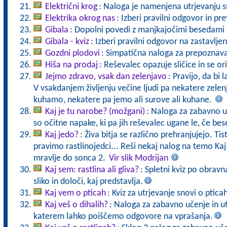
Električni krog
: Naloga je namenjena utrjevanju s
Elektrika okrog nas
: Izberi pravilni odgovor in pre
Gibala
: Dopolni povedi z manjkajočimi besedami in
Gibala - kviz
: Izberi pravilni odgovor na zastavlje
Gozdni plodovi
: Simpatična naloga za prepoznav
Hiša na prodaj
: Reševalec opazuje sličice in se ori
Jejmo zdravo, vsak dan zelenjavo
: Pravijo, da bi 
V vsakdanjem življenju večine ljudi pa nekatere zele
kuhamo, nekatere pa jemo ali surove ali kuhane.
Kaj je tu narobe? (možgani)
: Naloga za zabavno uč
so očitne napake, ki pa jih reševalec ugane le, če b
Kaj jedo?
: Živa bitja se različno prehranjujejo. Tist
pravimo rastlinojedci... Reši nekaj nalog na temo Ka
mravlje do sonca 2.
Vir slik Modrijan
Kaj sem: rastlina ali gliva?
: Spletni kviz po obravna
sliko in določi, kaj predstavlja.
Kaj vem o pticah
: Kviz za utrjevanje snovi o ptic
Kaj veš o dihalih?
: Naloga za zabavno učenje in ut
katerem lahko poiščemo odgovore na vprašanja.