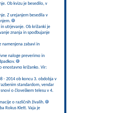
je. Ob kvizu je besedilo, v
nje. Z urejanjem besedila v
anjem.
n utrjevanje. Ob križanki je
vanje znanja in spodbujanje
je namenjena zabavi in
ivne naloge preverimo in
odpadkov.
mo enostavno križanko. Vir:
08 - 2014 ob koncu 3. obdobja v
brazbenim standardom, vendar
 snovi o človeškem telesu v 4.
acije o različnih živalih.
ba Rokus Klett. Vaja je