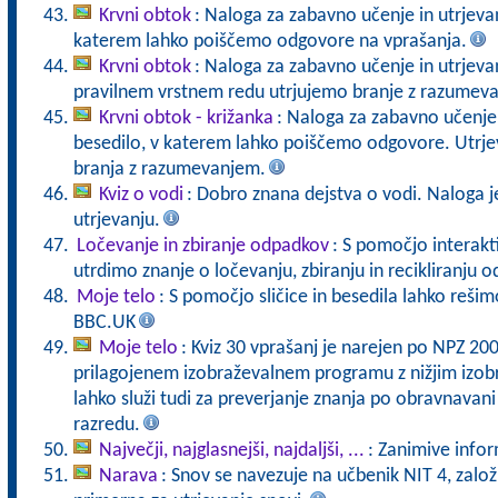
Krvni obtok
: Naloga za zabavno učenje in utrjevan
katerem lahko poiščemo odgovore na vprašanja.
Krvni obtok
: Naloga za zabavno učenje in utrjeva
pravilnem vrstnem redu utrjujemo branje z razumev
Krvni obtok - križanka
: Naloga za zabavno učenje i
besedilo, v katerem lahko poiščemo odgovore. Utrje
branja z razumevanjem.
Kviz o vodi
: Dobro znana dejstva o vodi. Naloga 
utrjevanju.
Ločevanje in zbiranje odpadkov
: S pomočjo interakt
utrdimo znanje o ločevanju, zbiranju in recikliranju 
Moje telo
: S pomočjo sličice in besedila lahko reši
BBC.UK
Moje telo
: Kviz 30 vprašanj je narejen po NPZ 20
prilagojenem izobraževalnem programu z nižjim izo
lahko služi tudi za preverjanje znanja po obravnavani
razredu.
Največji, najglasnejši, najdaljši, ...
: Zanimive inform
Narava
: Snov se navezuje na učbenik NIT 4, založ