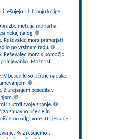
nci rešujejo ob branju knjige
eobrazbe metulja monarha.
eši nekaj nalog.
e. Reševalec mora primerjati
edilo po vrstnem redu.
je. Reševalec mora s pomočjo
 dopolnjevanko. Možnost
. V besedilu so očitne napake,
azumevanjem.
. Z urejanjem besedila v
anjem.
i in utrdi svoje znanje.
a za zabavno učenje in
 poiščemo odgovore. Utrjevanje
evanje. Kviz rešujemo s