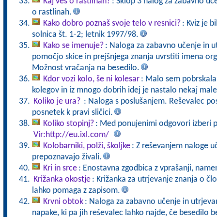
Kaj veš o rastlinah?
: Sklop 3 nalog za zabavno uč
o rastlinah.
Kako dobro poznaš svoje telo v resnici?
: Kviz je 
solnica št. 1-2; letnik 1997/98.
Kako se imenuje?
: Naloga za zabavno učenje in u
pomočjo skice in prejšnjega znanja uvrstiti imena o
Možnost vračanja na besedilo.
Kdor vozi kolo, še ni kolesar
: Malo sem pobrskala 
kolegov in iz mnogo dobrih idej je nastalo nekaj male
Koliko je ura?
: Naloga s poslušanjem. Reševalec pos
posnetek k pravi sličici.
Koliko stopinj?
: Med ponujenimi odgovori izberi p
Vir:http://eu.ixl.com/
Kolobarniki, polži, školjke
: Z reševanjem naloge uč
prepoznavajo živali.
Kri in srce
: Enostavna zgodbica z vprašanji, namen
Križanka okostje
: Križanka za utrjevanje znanja o č
lahko pomaga z zapisom.
Krvni obtok
: Naloga za zabavno učenje in utrjevan
napake, ki pa jih reševalec lahko najde, če besedilo