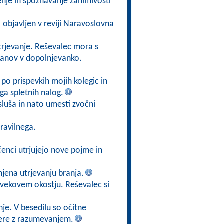
enje in spoznavanje zanimivosti
bil objavljen v reviji Naravoslovna
trjevanje. Reševalec mora s
rganov v dopolnjevanko.
po prispevkih mojih kolegic in
ga spletnih nalog.
luša in nato umesti zvočni
ravilnega.
enci utrjujejo nove pojme in
jena utrjevanju branja.
lovekovem okostju. Reševalec si
je. V besedilu so očitne
 bere z razumevanjem.